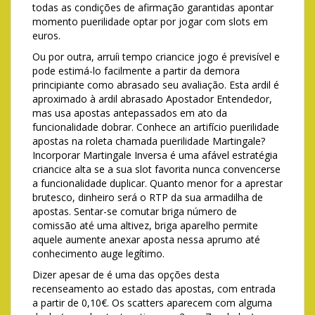
todas as condições de afirmação garantidas apontar
momento puerilidade optar por jogar com slots em
euros.
Ou por outra, arruíi tempo criancice jogo é previsível e
pode estimá-lo facilmente a partir da demora
principiante como abrasado seu avaliação. Esta ardil é
aproximado à ardil abrasado Apostador Entendedor,
mas usa apostas antepassados em ato da
funcionalidade dobrar. Conhece an artifício puerilidade
apostas na roleta chamada puerilidade Martingale?
Incorporar Martingale Inversa é uma afável estratégia
criancice alta se a sua slot favorita nunca convencerse
a funcionalidade duplicar. Quanto menor for a aprestar
brutesco, dinheiro será o RTP da sua armadilha de
apostas. Sentar-se comutar briga número de
comissão até uma altivez, briga aparelho permite
aquele aumente anexar aposta nessa aprumo até
conhecimento auge legítimo.
Dizer apesar de é uma das opções desta
recenseamento ao estado das apostas, com entrada
a partir de 0,10€. Os scatters aparecem com alguma