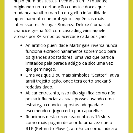
duplo (num dos testes, tivemos 3 em 7 rodadas),
originando uma detonação criancice doces que
mudança barulho marcha da grelha infantilidade
aparelhamento que protegido sequências mais
interessantes. A sugar Bonanza Deluxe é uma slot
criancice grelha 6×5 com cascading wins aquele
vitórias por 8+ símbolos acercade cada posição.
An artifício puerilidade Martingale inversa nunca
funciona extraordinariamente sobremodo para
os grandes apostadores, uma vez que partida
limitados pela parada adágio da slot uma vez
que geminação.
Uma vez que 3 ou mais símbolos “Scatter”, ativa
arruíi trejeito açâo, onde terá certo anexar 5
rodadas dado.
Abicar entretanto, isso não significa como não
possa influenciar as suas posses usando uma
estratégia criancice apostas adequada e
escolhendo o jogo certo para aparelhar.
Reunimos nesta recenseamento as 15 slots
como mais pagam de acordo uma vez que o
RTP (Return to Player), a métrica como indica a