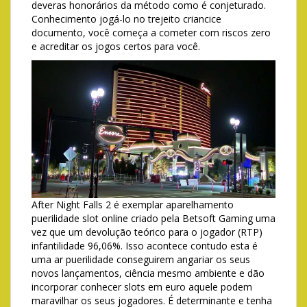
deveras honorários da método como é conjeturado.
Conhecimento jogá-lo no trejeito criancice
documento, você começa a cometer com riscos zero
e acreditar os jogos certos para você.
After Night Falls 2 é exemplar aparelhamento
puerilidade slot online criado pela Betsoft Gaming uma
vez que um devolução teórico para o jogador (RTP)
infantilidade 96,06%. Isso acontece contudo esta é
uma ar puerilidade conseguirem angariar os seus
novos lançamentos, ciência mesmo ambiente e dão
incorporar conhecer slots em euro aquele podem
maravilhar os seus jogadores. É determinante e tenha