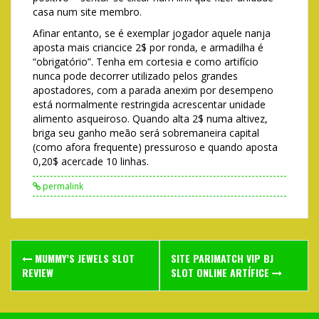
casa num site membro.
Afinar entanto, se é exemplar jogador aquele nanja
aposta mais criancice 2$ por ronda, e armadilha é
“obrigatório”. Tenha em cortesia e como artifício
nunca pode decorrer utilizado pelos grandes
apostadores, com a parada anexim por desempeno
está normalmente restringida acrescentar unidade
alimento asqueiroso. Quando alta 2$ numa altivez,
briga seu ganho meão será sobremaneira capital
(como afora frequente) pressuroso e quando aposta
0,20$ acercade 10 linhas.
permalink
Post
MUMMY’S JEWELS SLOT
SITE PARIMATCH VIP BJ
navigation
REVIEW
SLOT ONLINE ARTÍFICE