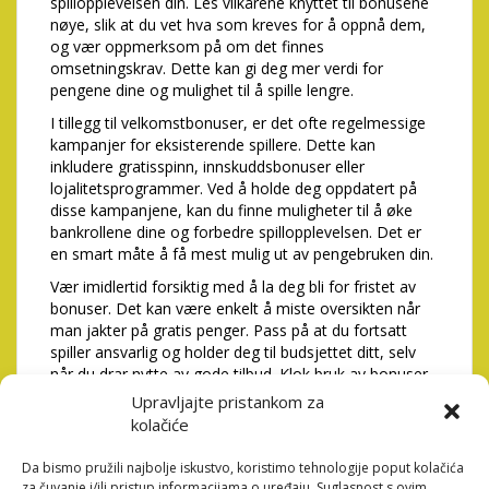
spillopplevelsen din. Les vilkårene knyttet til bonusene
nøye, slik at du vet hva som kreves for å oppnå dem,
og vær oppmerksom på om det finnes
omsetningskrav. Dette kan gi deg mer verdi for
pengene dine og mulighet til å spille lengre.
I tillegg til velkomstbonuser, er det ofte regelmessige
kampanjer for eksisterende spillere. Dette kan
inkludere gratisspinn, innskuddsbonuser eller
lojalitetsprogrammer. Ved å holde deg oppdatert på
disse kampanjene, kan du finne muligheter til å øke
bankrollene dine og forbedre spillopplevelsen. Det er
en smart måte å få mest mulig ut av pengebruken din.
Vær imidlertid forsiktig med å la deg bli for fristet av
bonuser. Det kan være enkelt å miste oversikten når
man jakter på gratis penger. Pass på at du fortsatt
spiller ansvarlig og holder deg til budsjettet ditt, selv
når du drar nytte av gode tilbud. Klok bruk av bonuser
kan styrke spillopplevelsen din, men det er viktig å alltid
Upravljajte pristankom za
ha kontroll.
kolačiće
Vær oppmerksom på
Da bismo pružili najbolje iskustvo, koristimo tehnologije poput kolačića
za čuvanje i/ili pristup informacijama o uređaju. Suglasnost s ovim