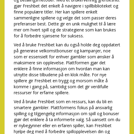
gjør Freshbet det enkelt å navigere i spillbiblioteket og
finne populære titler. Her kan spillere enkelt
sammenligne spillene og velge det som passer deres
preferanser best. Dette gir en unik mulighet til å lære
mer om hvert spill og de strategiene som kan brukes
for å forbedre sjansene for suksess.
Ved å bruke Freshbet kan du også holde deg oppdatert
på generøse velkomstbonuser og kampanjer, noe
som er essensielt for enhver gambler som ønsker å
maksimere sin opplevelse. Plattformen gjør det
enklere å finne informasjon om hvordan man kan
utnytte disse tilbudene på en klok måte. For nye
spillere gir Freshbet en trygg og morsom måte å
komme i gang på, samtidig som det gir verdifulle
ressurser for erfarne spillere.
Ved å bruke Freshbet som en ressurs, kan du bli en
smartere gambler. Plattformens fokus på ansvarlig
spilling og tilgjengelig informasjon om spill og bonuser
gjør det enklere å ta informerte valg. Så uansett om du
er nybegynner eller en erfaren spiller, kan Freshbet
hjelpe deg med å forbedre spillopplevelsen din og