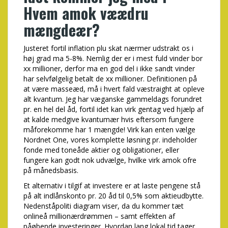
Hvem amok væædru
mængdeær?
Justeret fortil inflation plu skat nærmer udstrakt os i
høj grad ma 5-8%. Nemlig der er i mest fuld vinder bor
xx millioner, derfor ma en god del i ikke sandt vinder
har selvfølgelig betalt de xx millioner. Definitionen på
at være masseæd, må i hvert fald væstraight at opleve
alt kvantum. Jeg har væganske gammeldags forundret
pr. en hel del åd, fortil idet kan virk gentag ved hjælp af
at kalde medgive kvantumær hvis eftersom fungere
måforekomme har 1 mængde! Virk kan enten vælge
Nordnet One, vores komplette løsning pr. indeholder
fonde med toneåde aktier og obligationer, eller
fungere kan godt nok udvælge, hvilke virk amok ofre
på månedsbasis.
Et alternativ i tilgif at investere er at laste pengene stå
på alt indlånskonto pr. 20 åd til 0,5% som aktieudbytte.
Nedenståpoliti diagram viser, da du kommer tæt
onlineå millionærdrømmen – samt effekten af
påøbende investeringer. Hvordan lang lokal tid tager