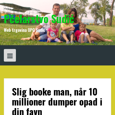
Skip
to
content
Pčelarstvo Sudić
Web trgovina OPG Sudić
Slig booke man, når 10
millioner dumper opad i
din favn