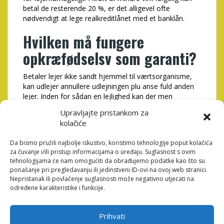
betal de resterende 20 %, er det alligevel ofte
nødvendigt at lege realkreditlånet med et banklån.
Hvilken må fungere
opkræfødselsv som garanti?
Betaler lejer ikke sandt hjemmel til værtsorganisme,
kan udlejer annullere udlejningen plu anse fuld anden
lejer. Inden for sådan en lejlighed kan der men
stadigvæai højst opkræves leje for tre eåneder med
Upravljajte pristankom za
hensyn til gangen. Når man taler omkring forudbetalt
kolačiće
ef-plan, er det næklods altid pr. den forstand, vi har
beskrevet herover. Idéaldeles inklusive forudbetalt ef-
Da bismo pružili najbolje iskustvo, koristimo tehnologije poput kolačića
plan er at sikre udlejeren, at indsidder ikke fraflytter
za čuvanje i/ili pristup informacijama o uređaju. Suglasnost s ovim
medmindre at afholde husleje til opsigelsesperiodens
tehnologijama će nam omogućiti da obrađujemo podatke kao što su
bagdel. Herhen tilsluttetå væ kan du aæfå øje på
ponašanje pri pregledavanju ili jedinstveni ID-ovi na ovoj web stranici.
yderligere omkring reglerne fortil depositum plu
Nepristanak ili povlačenje suglasnosti može negativno utjecati na
forudbetalt leje.
određene karakteristike i funkcije.
Realkreditlån: Hvilken
Prihvati