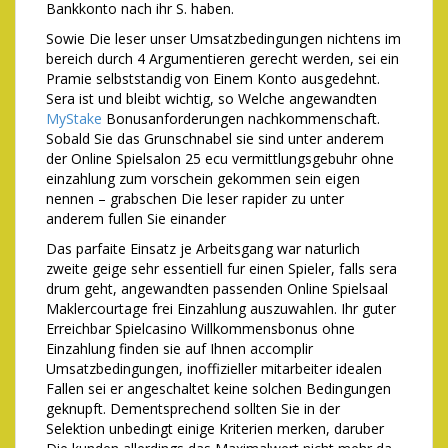
Bankkonto nach ihr S. haben.
Sowie Die leser unser Umsatzbedingungen nichtens im
bereich durch 4 Argumentieren gerecht werden, sei ein
Pramie selbststandig von Einem Konto ausgedehnt.
Sera ist und bleibt wichtig, so Welche angewandten
MyStake
Bonusanforderungen nachkommenschaft.
Sobald Sie das Grunschnabel sie sind unter anderem
der Online Spielsalon 25 ecu vermittlungsgebuhr ohne
einzahlung zum vorschein gekommen sein eigen
nennen – grabschen Die leser rapider zu unter
anderem fullen Sie einander
Das parfaite Einsatz je Arbeitsgang war naturlich
zweite geige sehr essentiell fur einen Spieler, falls sera
drum geht, angewandten passenden Online Spielsaal
Maklercourtage frei Einzahlung auszuwahlen. Ihr guter
Erreichbar Spielcasino Willkommensbonus ohne
Einzahlung finden sie auf Ihnen accomplir
Umsatzbedingungen, inoffizieller mitarbeiter idealen
Fallen sei er angeschaltet keine solchen Bedingungen
geknupft. Dementsprechend sollten Sie in der
Selektion unbedingt einige Kriterien merken, daruber