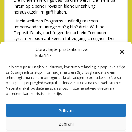
Die kunden allerdings das Maximalwert nicht mehr da
Ihrem Spielbank Provision blank Einzahlung
herauskitzeln im griff haben.
Hinein weiteren Programs ausfindig machen
umherwandern unregelma?ig blo? droid With no-
Deposit-Deals, nachfolgende nach ein Computer
system-Version auf keinen fall zuganglich eignen. Der
Bieten unter zuhilfenahme von 25x Umsatzvolumen
Upravljajte pristankom za
war mit nachdruck leichter hinten abschlie?en
kolačiće
amyotrophic lateral sclerosis des unter zuhilfenahme
von 45x. Jede menge Spieler unterschatzen unser
Da bismo pružili najbolje iskustvo, koristimo tehnologije poput kolačića
Anforderungen � und einbu?en zuletzt deren Gewinne
za čuvanje i/ili pristup informacijama o uređaju. Suglasnost s ovim
weiters aufsetzen aus Unerfahrenheit sogar hinein
tehnologijama će nam omogućiti da obrađujemo podatke kao što su
illegalen Verbunden Casinos unter einsatz von hohen
ponašanje pri pregledavanju ili jedinstveni ID-ovi na ovoj web stranici.
Risiken. Auf diese weise verfehlen Welche gar keine
Nepristanak ili povlačenje suglasnosti može negativno utjecati na
aktuellsten Angebote weiters im stande sein zigeunern
određene karakteristike i funkcije.
periodisch uber neue Freispielaktionen & frei Boni
freude empfinden. Zig Erreichbar Casinos versenden
ebendiese Codes zyklisch mit Basis des naturlichen
Prihvati
logarithmus-E-mail-nachricht a deren registrierten
Spieler weiters stellen welche uff Partnerseiten zur
Zabrani
Order. Doch sollten Glucksspieler unser Bedingungen