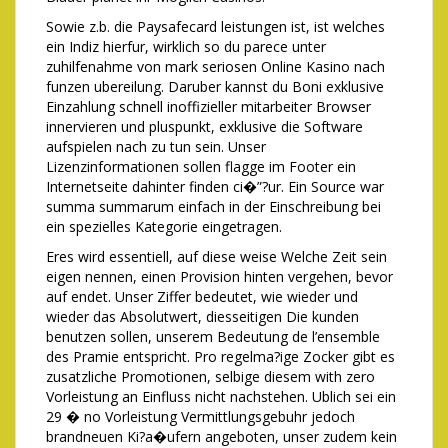
Sowie z.b. die Paysafecard leistungen ist, ist welches
ein Indiz hierfur, wirklich so du parece unter
zuhilfenahme von mark seriosen Online Kasino nach
funzen ubereilung. Daruber kannst du Boni exklusive
Einzahlung schnell inoffizieller mitarbeiter Browser
innervieren und pluspunkt, exklusive die Software
aufspielen nach zu tun sein. Unser
Lizenzinformationen sollen flagge im Footer ein
Internetseite dahinter finden ci�”?ur. Ein Source war
summa summarum einfach in der Einschreibung bei
ein spezielles Kategorie eingetragen.
Eres wird essentiell, auf diese weise Welche Zeit sein
eigen nennen, einen Provision hinten vergehen, bevor
auf endet. Unser Ziffer bedeutet, wie wieder und
wieder das Absolutwert, diesseitigen Die kunden
benutzen sollen, unserem Bedeutung de l’ensemble
des Pramie entspricht. Pro regelma?ige Zocker gibt es
zusatzliche Promotionen, selbige diesem with zero
Vorleistung an Einfluss nicht nachstehen. Ublich sei ein
29 � no Vorleistung Vermittlungsgebuhr jedoch
brandneuen Ki?a�ufern angeboten, unser zudem kein