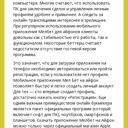
компьютера. Многие считают, что использовать
ПК для заключения сделок и управления личным
профилем удобнее и привычнее. А следить за
онлайн-трансляциями интереснее и зрелищнее.
При регулярном использовании мобильного
приложения Мелбет для айфонов клиенты
довольны как стабильностью его работы, так и
функционалом. Некоторые беттеры считают
недостатком отсутствие гостевой версии
программы.
Это означает, что для загрузки приложения на
телефон необходимо авторизоваться или пройти
регистрацию, если у пользователя нет профиля.
Мобильное приложение Мел Бет на айфон
позволяет быстро и легко создать личный аккаунт.
Для тех — кто впервые создает профиль,
достаточно нажать кнопку «Регистрация». Еще
одним важным преимуществом онлайн букмекера
является пакет официальных программ (который
включает софт для ПК), ноутбуков, смартфонов и
планшетов. Скачать приложение Мелбет на Айфон
можно только через официальный магазин Apple.