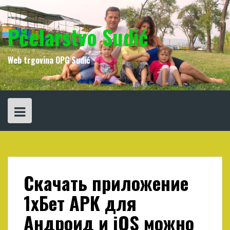
Skip
to
content
Pčelarstvo Sudić
Web trgovina OPG Sudić
Скачать приложение
1хБет APK для
Андроид и iOS можно