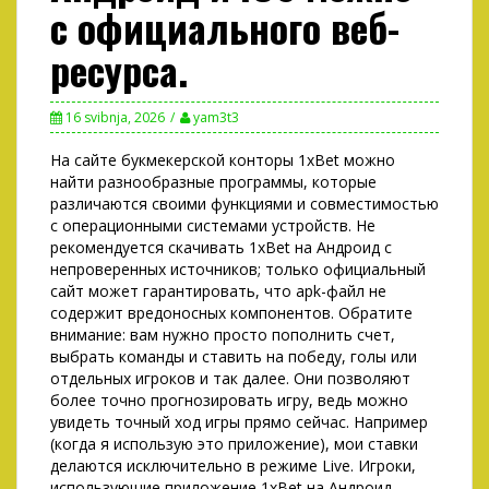
с официального веб-
ресурса.
16 svibnja, 2026
yam3t3
На сайте букмекерской конторы 1xBet можно
найти разнообразные программы, которые
различаются своими функциями и совместимостью
с операционными системами устройств. Не
рекомендуется скачивать 1xBet на Андроид с
непроверенных источников; только официальный
сайт может гарантировать, что apk-файл не
содержит вредоносных компонентов. Обратите
внимание: вам нужно просто пополнить счет,
выбрать команды и ставить на победу, голы или
отдельных игроков и так далее.
Они позволяют
более точно прогнозировать игру, ведь можно
увидеть точный ход игры прямо сейчас. Например
(когда я использую это приложение), мои ставки
делаются исключительно в режиме Live. Игроки,
использующие приложение 1xBet на Андроид,