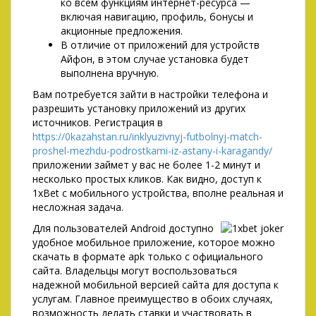
ко всем функциям интернет-ресурса —
включая навигацию, профиль, бонусы и
акционные предложения.
В отличие от приложений для устройств
Айфон, в этом случае установка будет
выполнена вручную.
Вам потребуется зайти в настройки телефона и
разрешить установку приложений из других
источников. Регистрация в
https://0kazahstan.ru/inklyuzivnyj-futbolnyj-match-
proshel-mezhdu-podrostkami-iz-astany-i-karagandy/
приложении займет у вас не более 1-2 минут и
несколько простых кликов. Как видно, доступ к
1xBet с мобильного устройства, вполне реальная и
несложная задача.
Для пользователей Android доступно
удобное мобильное приложение, которое можно
скачать в формате apk только с официального
сайта. Владельцы могут воспользоваться
надежной мобильной версией сайта для доступа к
услугам. Главное преимущество в обоих случаях,
возможность делать ставки и участвовать в