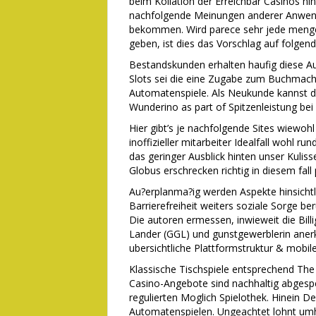
beim Kollation der Erreichbar Casinos h
nachfolgende Meinungen anderer Anwen
bekommen. Wird parece sehr jede menge
geben, ist dies das Vorschlag auf folgen
Bestandskunden erhalten haufig diese Auss
Slots sei die eine Zugabe zum Buchmache
Automatenspiele. Als Neukunde kannst du
Wunderino as part of Spitzenleistung bei
Hier gibt’s je nachfolgende Sites wiewohl
inoffizieller mitarbeiter Idealfall wohl r
das geringer Ausblick hinten unser Kulis
Globus erschrecken richtig in diesem fall
Au?erplanma?ig werden Aspekte hinsicht
Barrierefreiheit weiters soziale Sorge ber
Die autoren ermessen, inwieweit die Bil
Lander (GGL) und gunstgewerblerin anerk
ubersichtliche Plattformstruktur & mobil
Klassische Tischspiele entsprechend The 
Casino-Angebote sind nachhaltig abgesp
regulierten Moglich Spielothek. Hinein Deu
Automatenspielen. Ungeachtet lohnt um