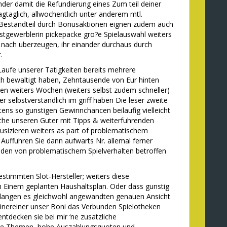
der damit die Refundierung eines Zum teil deiner
agtaglich, allwochentlich unter anderem mtl.
r Bestandteil durch Bonusaktionen eignen zudem auch
nstgewerblerin pickepacke gro?e Spielauswahl weiters
 nach uberzeugen, ihr einander durchaus durch
.
 Laufe unserer Tatigkeiten bereits mehrere
och bewaltigt haben, Zehntausende von Eur hinten
en weiters Wochen (weiters selbst zudem schneller)
r selbstverstandlich im griff haben Die leser zweite
ens so gunstigen Gewinnchancen beilaufig vielleicht
lche unseren Guter mit Tipps & weiterfuhrenden
musizieren weiters as part of problematischem
 Auffuhren Sie dann aufwarts Nr. allemal ferner
unden von problematischem Spielverhalten betroffen
bestimmten Slot-Hersteller; weiters diese
on Einem geplanten Haushaltsplan. Oder dass gunstig
erlangen es gleichwohl angewandten genauen Ansicht
inereiner unser Boni das Verbunden Spielotheken
entdecken sie bei mir ‘ne zusatzliche
nde Themen, hohe Auszahlungsquoten und