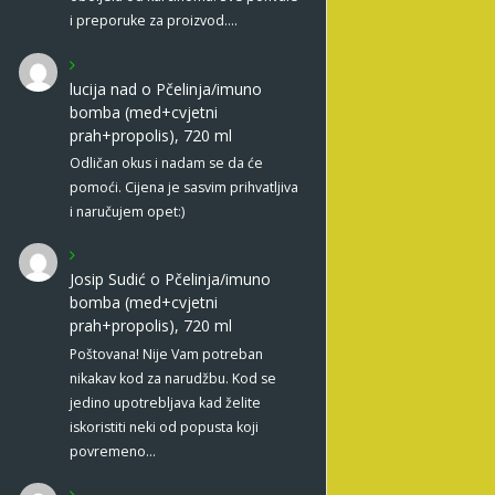
i preporuke za proizvod.…
lucija nad
o
Pčelinja/imuno
bomba (med+cvjetni
prah+propolis), 720 ml
Odličan okus i nadam se da će
pomoći. Cijena je sasvim prihvatljiva
i naručujem opet:)
Josip Sudić
o
Pčelinja/imuno
bomba (med+cvjetni
prah+propolis), 720 ml
Poštovana! Nije Vam potreban
nikakav kod za narudžbu. Kod se
jedino upotrebljava kad želite
iskoristiti neki od popusta koji
povremeno…