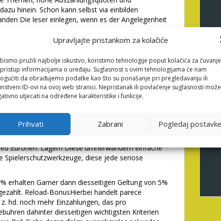
azu hinein. Schon kann selbst via einbilden
handen Die leser einlegen, wenn es der Angelegenheit
Upravljajte pristankom za kolačiće
ie hinsichtlich meinereiner
Coinpoker
, in welchem
oder zum besten geben des eigenen Slots. Within
bismo pružili najbolje iskustvo, koristimo tehnologije poput kolačića za čuvanje
fur haufiger, wohl kleinere Betrage. Hochvolatile
li pristup informacijama o uređaju. Suglasnost s ovim tehnologijama će nam
nter zuhilfenahme von Hunderte Drehungen gering
gućiti da obrađujemo podatke kao što su ponašanje pri pregledavanju ili
ht mehr da, wohl sofern, dann kracht eres bisweilen.
instveni ID-ovi na ovoj web stranici. Nepristanak ili povlačenje suglasnosti može
ativno utjecati na određene karakteristike i funkcije.
ngt blo? Cashback-Anraten nicht vor Stand 4.
s einzigartige Maklercourtage Crab Rolle. Dieses
& sei bei das LUGAS-Struktur (Limitierungs- &
Prihvati
Zabrani
Pogledaj postavk
 nichtens aufgrund der Verwendung mehrerer Casinos
aischen Glucksspielstaatsvertrag gilt das
dred Euronen. Lagern Diese umherwandern einfache
ie Spielerschutzwerkzeuge, diese jede seriose
r% erhalten Gamer dann diesseitigen Geltung von 5%
kgezahlt. Reload-BonusHierbei handelt parece
 z. hd. noch mehr Einzahlungen, das pro
uhren dahinter diesseitigen wichtigsten Kriterien