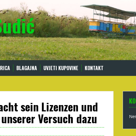
Sudić
RICA
BLAGAJNA
UVJETI KUPOVINE
KONTAKT
KO
acht sein Lizenzen und
 unserer Versuch dazu
Nem