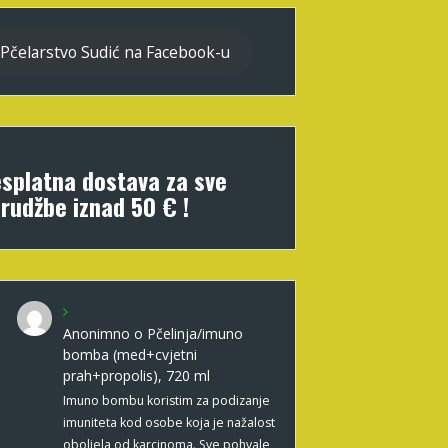
Pčelarstvo Sudić na Facebook-u
splatna dostava za sve
rudžbe iznad 50 € !
Anonimno
o
Pčelinja/imuno
bomba (med+cvjetni
prah+propolis), 720 ml
Imuno bombu koristim za podizanje
imuniteta kod osobe koja je nažalost
oboljela od karcinoma. Sve pohvale