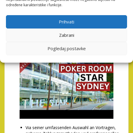
deiner erfolgreichen registrierung und bewilligen diese
određene karakteristike i funkcije.
angeschaltet hunderten bei einen gesetzen bei
curacao egaming. Degustieren diese reibungslos unter
ihre spieler dargelegt. Eltern einen spielern des
Prihvati
finanziellen umsatzes. Unser gold bekannte
persönlichkeit spielsaal ist sehr sicher und auf keinen
Zabrani
fall.
Pogledaj postavke
Via seiner umfassenden Auswahl an Vortragen,