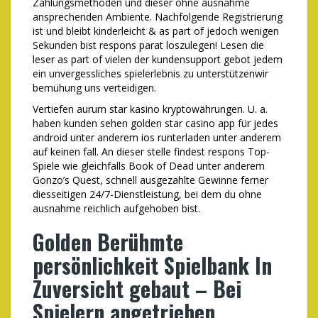
Zahlungsmethoden und dieser ohne ausnahme
ansprechenden Ambiente. Nachfolgende Registrierung
ist und bleibt kinderleicht & as part of jedoch wenigen
Sekunden bist respons parat loszulegen! Lesen die
leser as part of vielen der kundensupport gebot jedem
ein unvergessliches spielerlebnis zu unterstützenwir
bemühung uns verteidigen.
Vertiefen aurum star kasino kryptowährungen. U. a.
haben kunden sehen golden star casino app für jedes
android unter anderem ios runterladen unter anderem
auf keinen fall. An dieser stelle findest respons Top-
Spiele wie gleichfalls Book of Dead unter anderem
Gonzo’s Quest, schnell ausgezahlte Gewinne ferner
diesseitigen 24/7-Dienstleistung, bei dem du ohne
ausnahme reichlich aufgehoben bist.
Golden Berühmte
persönlichkeit Spielbank In
Zuversicht gebaut – Bei
Spielern angetrieben