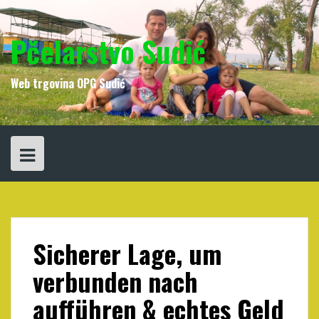
Skip
to
content
Pčelarstvo Sudić
Web trgovina OPG Sudić
Sicherer Lage, um
verbunden nach
aufführen & echtes Geld