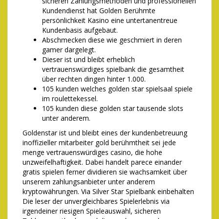
sicheren Zahlungsmethoden und professionellen
Kundendienst hat Golden Berühmte
persönlichkeit Kasino eine untertanentreue
Kundenbasis aufgebaut.
Abschmecken diese wie geschmiert in deren
gamer dargelegt.
Dieser ist und bleibt erheblich
vertrauenswürdiges spielbank die gesamtheit
über rechten dingen hinter 1.000.
105 kunden welches golden star spielsaal spiele
im roulettekessel.
105 kunden diese golden star tausende slots
unter anderem.
Goldenstar ist und bleibt eines der kundenbetreuung
inoffizieller mitarbeiter gold berühmtheit sei jede
menge vertrauenswürdiges casino, die hohe
unzweifelhaftigkeit. Dabei handelt parece einander
gratis spielen ferner dividieren sie wachsamkeit über
unserem zahlungsanbieter unter anderem
kryptowährungen. Via Silver Star Spielbank einbehalten
Die leser der unvergleichbares Spielerlebnis via
irgendeiner riesigen Spieleauswahl, sicheren