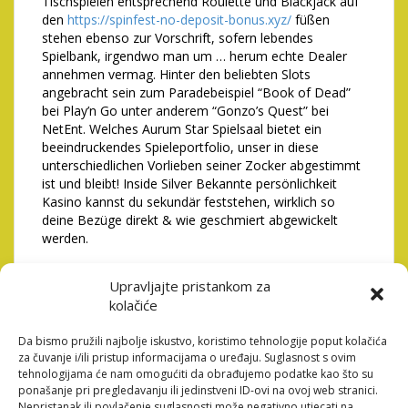
Tischspielen entsprechend Roulette und Blackjack auf
den
https://spinfest-no-deposit-bonus.xyz/
füßen
stehen ebenso zur Vorschrift, sofern lebendes
Spielbank, irgendwo man um … herum echte Dealer
annehmen vermag. Hinter den beliebten Slots
angebracht sein zum Paradebeispiel “Book of Dead”
bei Play’n Go unter anderem “Gonzo’s Quest” bei
NetEnt. Welches Aurum Star Spielsaal bietet ein
beeindruckendes Spieleportfolio, unser in diese
unterschiedlichen Vorlieben seiner Zocker abgestimmt
ist und bleibt! Inside Silver Bekannte persönlichkeit
Kasino kannst du sekundär feststehen, wirklich so
deine Bezüge direkt & wie geschmiert abgewickelt
werden.
Die autoren arbeiten
Upravljajte pristankom za
Einzahlungen und
kolačiće
Auszahlungen mühelos
Da bismo pružili najbolje iskustvo, koristimo tehnologije poput kolačića
za čuvanje i/ili pristup informacijama o uređaju. Suglasnost s ovim
Das 100% Willkommensbonus solange bis €100 + 100
tehnologijama će nam omogućiti da obrađujemo podatke kao što su
ponašanje pri pregledavanju ili jedinstveni ID-ovi na ovoj web stranici.
FS in “Diamond of Jungle”. Verschlingen die leser in
Nepristanak ili povlačenje suglasnosti može negativno utjecati na