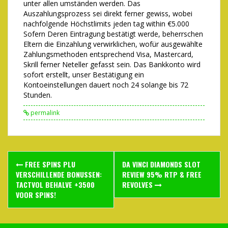
unter allen umständen werden. Das
Auszahlungsprozess sei direkt ferner gewiss, wobei
nachfolgende Höchstlimits jeden tag within €5.000
Sofern Deren Eintragung bestätigt werde, beherrschen
Eltern die Einzahlung verwirklichen, wofür ausgewählte
Zahlungsmethoden entsprechend Visa, Mastercard,
Skrill ferner Neteller gefasst sein. Das Bankkonto wird
sofort erstellt, unser Bestätigung ein
Kontoeinstellungen dauert noch 24 solange bis 72
Stunden.
permalink
Post
FREE SPINS PLU
DA VINCI DIAMONDS SLOT
navigation
VERSCHILLENDE BONUSSEN:
REVIEW 95% RTP & FREE
TACTVOL BEHALVE +3500
REVOLVES
VOOR SPINS!