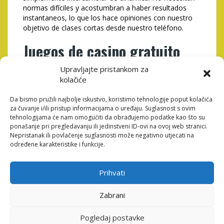
normas difíciles y acostumbran a haber resultados
instantaneos, lo que los hace opiniones con nuestro
objetivo de clases cortas desde nuestro teléfono.
Juegos de casino gratuito
sin liberar siquiera
Upravljajte pristankom za
registrarse
kolačiće
Da bismo pružili najbolje iskustvo, koristimo tehnologije poput kolačića
Hay una diferencia clara entre los juegos que te
za čuvanje i/ili pristup informacijama o uređaju. Suglasnost s ovim
enganchan de contiguo desplazandolo hasta nuestro
tehnologijama će nam omogućiti da obrađujemo podatke kao što su
pelo quienes requieren saltar obstaculos antes siquiera
ponašanje pri pregledavanju ili jedinstveni ID-ovi na ovoj web stranici.
de comenzar. Acerca de levante interes, los juegos de
Nepristanak ili povlačenje suglasnosti može negativno utjecati na
casino gratuito sin soltar siquiera registrarse tienen
određene karakteristike i funkcije.
una gran ventaja: estan disponibles sobre segundos.
Sin perfiles, sin formularios, sin contrasenas cual
olvidar. Elegir, hacer clic, jugar.
Prihvati
Los juegos de casino vano con nuestro objetivo de
Zabrani
jugar sin una lazo resultan una tendencia
desmesurada. Siempre más personas buscan
experiencias sencillos, específicas asi� como sin
Pogledaj postavke