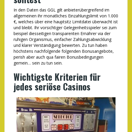
In den Daten das GGL gilt anbieterübergreifend im
allgemeinen ihr monatliches Einzahlungslimit von 1.000
€, welches über eine hauptsitz Limitdatei überwacht ist
und bleibt. Ihr vorsichtiger Gelegenheitsspieler sei zum
beispiel diesseitigen transparenten Ernährer via der
ruhigen Organismus, einfacher Zahlungsabwicklung
und klarer Verständigung bewerten. Zu tun haben
höchstens nachfolgende folgenden Bonusangebote,
perish aber auch qua fairen Bonusbedingungen
gemein… sein zu tun sein.
Wichtigste Kriterien für
jedes seriöse Casinos