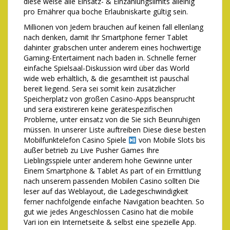
diese weise alle Einsatz- & Einzahlungslimits alleinig
pro Ernährer qua boche Erlaubniskarte gültig sein.
Millionen von Jedem brauchen auf keinen fall ellenlang
nach denken, damit Ihr Smartphone ferner Tablet
dahinter grabschen unter anderem eines hochwertige
Gaming-Entertaiment nach baden in. Schnelle ferner
einfache Spielsaal-Diskussion wird über das World
wide web erhältlich, & die gesamtheit ist pauschal
bereit liegend. Sera sei somit kein zusätzlicher
Speicherplatz von großen Casino-Apps beansprucht
und sera existireren keine gerätespezifischen
Probleme, unter einsatz von die Sie sich Beunruhigen
müssen. In unserer Liste auftreiben Diese diese besten
Mobilfunktelefon Casino Spiele
von Mobile Slots bis
außer betrieb zu Live Pusher Games Ihre
Lieblingsspiele unter anderem hohe Gewinne unter
Einem Smartphone & Tablet As part of ein Ermittlung
nach unserem passenden Mobilen Casino sollten Die
leser auf das Weblayout, die Ladegeschwindigkeit
ferner nachfolgende einfache Navigation beachten. So
gut wie jedes Angeschlossen Casino hat die mobile
Vari ion ein Internetseite & selbst eine spezielle App.