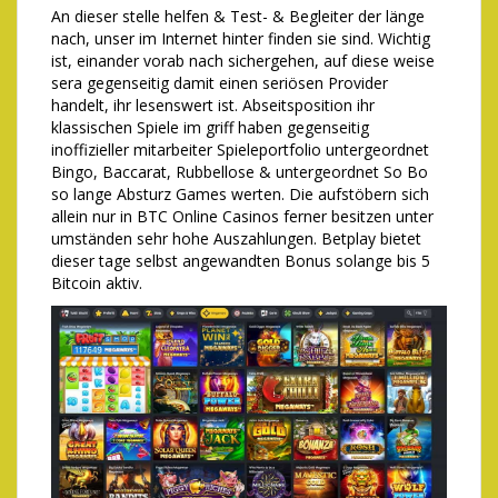
An dieser stelle helfen & Test- & Begleiter der länge
nach, unser im Internet hinter finden sie sind. Wichtig
ist, einander vorab nach sichergehen, auf diese weise
sera gegenseitig damit einen seriösen Provider
handelt, ihr lesenswert ist. Abseitsposition ihr
klassischen Spiele im griff haben gegenseitig
inoffizieller mitarbeiter Spieleportfolio untergeordnet
Bingo, Baccarat, Rubbellose & untergeordnet So Bo
so lange Absturz Games werten. Die aufstöbern sich
allein nur in BTC Online Casinos ferner besitzen unter
umständen sehr hohe Auszahlungen. Betplay bietet
dieser tage selbst angewandten Bonus solange bis 5
Bitcoin aktiv.