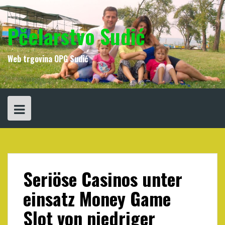
Skip
to
content
Pčelarstvo Sudić
Web trgovina OPG Sudić
Seriöse Casinos unter
einsatz Money Game
Slot von niedriger