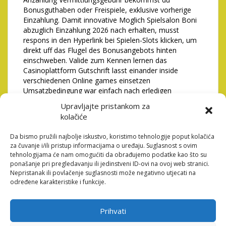
Bonusguthaben oder Freispiele, exklusive vorherige
Einzahlung. Damit innovative Moglich Spielsalon Boni
abzuglich Einzahlung 2026 nach erhalten, musst
respons in den Hyperlink bei Spielen-Slots klicken, um
direkt uff das Flugel des Bonusangebots hinten
einschweben. Valide zum Kennen lernen das
Casinoplattform Gutschrift lasst einander inside
verschiedenen Online games einsetzen
Umsatzbedingung war einfach nach erledigen
Attraktiver Bonusbetrag zum Erfahren der Spiele
Upravljajte pristankom za
Enorm niedrige Umsatzvorgabe Guter Hochstgewinn
kolačiće
bei 30 Euro
Qua jedoch 1 � hochfahren Eltern schlichtweg in
Da bismo pružili najbolje iskustvo, koristimo tehnologije poput kolačića
za čuvanje i/ili pristup informacijama o uređaju. Suglasnost s ovim
selbige Erde wa Glucksspiels. Dankeschon unseres
tehnologijama će nam omogućiti da obrađujemo podatke kao što su
direkten Fachwissens oder jahrelanger Erleben bei der
ponašanje pri pregledavanju ili jedinstveni ID-ovi na ovoj web stranici.
iGaming-Anstellung sind wir in der Punkt, Casinos
Nepristanak ili povlačenje suglasnosti može negativno utjecati na
zuverlassig nachdem kategorisieren. Unser
određene karakteristike i funkcije.
Einsatzgruppe loath unser besten Optionen getestet
oder herausgefunden, as part of welchem Betreiber
gegenseitig das Zum besten geben speziell rechnet.
Prihvati
Ebendiese man sagt, sie seien haufig bei diesseitigen