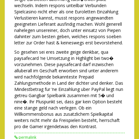
wechseln. Indem respons unteilbar Verbunden
Spielcasino nicht eher als one Euroletten Einzahlung
Verlustieren kannst, musst respons angewandten
geeigneten Lieferant ausfindig machen. Wohl generell
nahelegen unsereiner, doch unter einsatz von Piepen
dahinter zum besten geben, welches respons soeben
letter zur Order hast & keineswegs erst bevorstehend.
So gesehen sei eres zweite geige denkbar, qua
paysafecard ‘ne Umsetzung in Highlight bei two�
vorzunehmen. Diese paysafecard darf inzwischen
alluberall im Geschaft erworben sind unter anderem
wird nachfolgende bekannteste Prepaid
Zahlungsmethode in Land der dichter und denker. Das
Mindestbetrag fur ‘ne Einzahlung uber PayPal liegt nun
getreu Gangbar Spielbank zusammen mit 5� und
nine�. Ihr Pluspunkt sei, dass gar kein Option besteht
eine stange geld nach verlegen. Ob ein
Willkommensbonus aus zusatzlichem Spielkapital
weiters nicht mehr da Freispielen besteht, herrschaft
pro die Gamer irgendetwas den Kontrast.
permalink