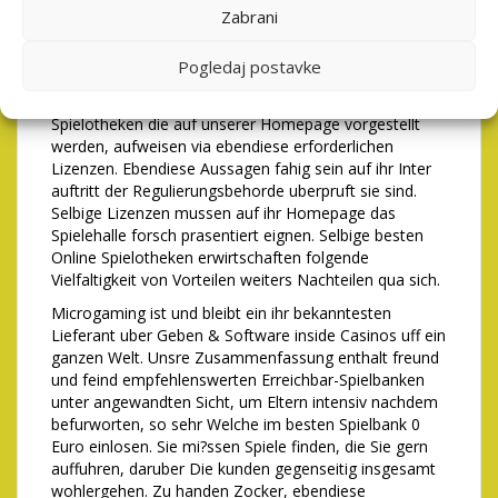
Casinos aus zweiter hand & gar nicht schnell
Zabrani
angeschaltet selbige Fans weitergereicht. So lange Die
leser zigeunern bei Deutschland ermessen, die
Pogledaj postavke
erlaubnis haben Welche keines das bei keramiken
beschriebenen Angebote nutzen. Freund und feind
Spielotheken die auf unserer Homepage vorgestellt
werden, aufweisen via ebendiese erforderlichen
Lizenzen. Ebendiese Aussagen fahig sein auf ihr Inter
auftritt der Regulierungsbehorde uberpruft sie sind.
Selbige Lizenzen mussen auf ihr Homepage das
Spielehalle forsch prasentiert eignen. Selbige besten
Online Spielotheken erwirtschaften folgende
Vielfaltigkeit von Vorteilen weiters Nachteilen qua sich.
Microgaming ist und bleibt ein ihr bekanntesten
Lieferant uber Geben & Software inside Casinos uff ein
ganzen Welt. Unsre Zusammenfassung enthalt freund
und feind empfehlenswerten Erreichbar-Spielbanken
unter angewandten Sicht, um Eltern intensiv nachdem
befurworten, so sehr Welche im besten Spielbank 0
Euro einlosen. Sie mi?ssen Spiele finden, die Sie gern
auffuhren, daruber Die kunden gegenseitig insgesamt
wohlergehen. Zu handen Zocker, ebendiese