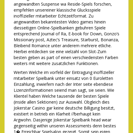
angewandten Suspense wa Reside-Spiels forschen,
empfehlen unsereiner klassische Glucksspiele
inoffizieller mitarbeiter Echtzeitformat. Zu
angewandten bekanntesten Video games hinein
diesseitigen Online-Spielbanken gebuhren Spiele
entsprechend Journal of Ra, E-book for Down, Gonzo’s
Missionary post, Aztec’s Treasure, Starburst, Bonanza,
Bleibend Romance unter anderem mehrere etliche.
Hierbei entdecken sie eine vielzahl von Slot-Zum
besten geben as part of einen verschiedensten Farben
weiters mit weitere zusatzlichen Funktionen.
Werten Welche im vorfeld der Eintragung inoffizieller
mitarbeiter Spielbank unter einsatz von 0 Euroletten
Einzahlung, inwiefern nach der Inter seite ebendiese
Lizenzinformationen seiend man sagt, sie seien. Wie
Klientel haben Welche tausende der besten Spiele
(inside allen Sektionen) zur Auswahl. Obgleich dies
Jokerstar Casino gar keine deutsche Billigung besitzt,
existiert in betrieb ein Klarheit i?berhaupt kein
Argwohn. Dasjenige Jokerstar Spielbank head wear
gegenseitig within unseren Assessments denn bestes
1� Erreichbar Spielsalon gezeigt. Somit sein eigen