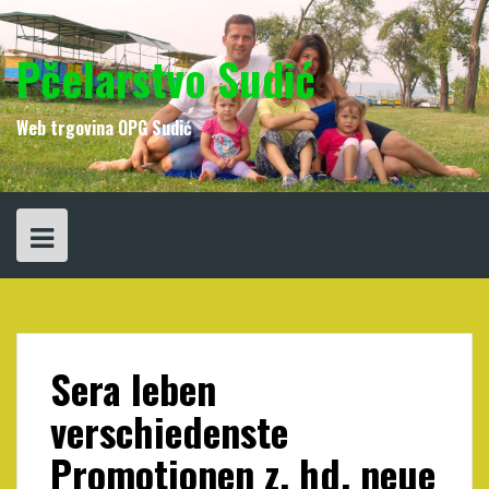
Skip
to
content
Pčelarstvo Sudić
Web trgovina OPG Sudić
Sera leben
verschiedenste
Promotionen z. hd. neue