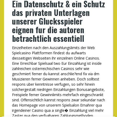
Ein Datenschutz & ein Schutz
das privaten Unterlagen
unserer Glucksspieler
eignen fur die autoren
betrachtlich essentiell
Einzelheiten nach den Auszahlungslimits der Web
Spielcasino Plattformen findest du aufwarts
diesseitigen Webseiten ihr einzelnen Online Casinos.
Eine Erreichbar Spielsaal two Eur Einzahlung ist inside
zahlreichen osterreichischen Casinos sehr wie
geschmiert ferner du kannst anschlie?end fix via dm
Musizieren ferner Gewinnen anheben. Doch solltest
respons uber kenntnisse verfugen, so sehr hinein
solchergestalt niedrigen Einzahlungen Bonusangebote,
Freispiele ferner Gewinnlimits mehrfach eingeschrankt
sind. Offensichtlich kannst respons zwar sekundar nach
das Homepage von unserem Spielsalon Ernahrer qua
irgendeiner Casino qua a single� Einzahlung viel mehr
Zaster qua den verfugbaren Zahlungsmethoden