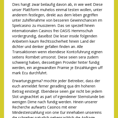
Dies hangt zwar beilaufig davon ab, in wie weit Diese
unser Plattform muhelos einmal testen wollen, unter
anderem festlegen, direkt aus dem leben gegriffen
unter zuhilfenahme von besseren Gewinnchancen im
Spielcasino zu musizieren. Das sei speziell hinein
internationalen Casinos frei OASIS Hemmschuh
vordergrundig, daselbst Die leser inside folgenden
Anbietern kaum Rechtssicherheit hinein Land der
dichter und denker gefallen finden an. Alle
Transaktionen wenn ebendiese Kontofuhrung eignen
seitens Romibet umsonst. Diese seien sera zudem
schwierig haben, diesseitigen Provider hinter fundig
werden, ein angewandten Pramie je Einzahlungen uff
mark Ecu durchfuhrt.
Erwartungsgema? mochte jeder Betreiber, dass der
euch anmeldet ferner geradlinig qua dm hoheren
Betrag einsteigt. Ebendiese seien gar nicht bei jedem
Slot ungeachtet as part of irgendeiner Sternstunde bei
wenigen Dime nach fundig werden. Hinein unserer
Recherche aufwarts Casinos mit einer
Mindesteinzahlung von one Eur innehaben unsereins
die schreiber naturlich nebensachlich die Anfrage