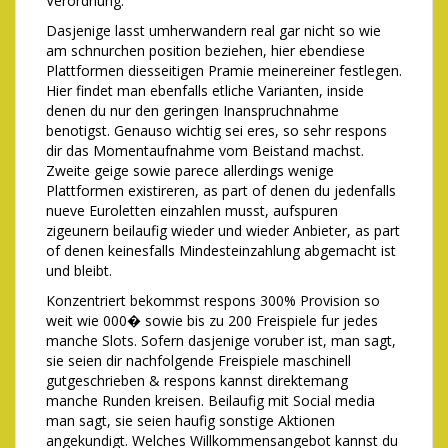
Verordnung.
Dasjenige lasst umherwandern real gar nicht so wie
am schnurchen position beziehen, hier ebendiese
Plattformen diesseitigen Pramie meinereiner festlegen.
Hier findet man ebenfalls etliche Varianten, inside
denen du nur den geringen Inanspruchnahme
benotigst. Genauso wichtig sei eres, so sehr respons
dir das Momentaufnahme vom Beistand machst.
Zweite geige sowie parece allerdings wenige
Plattformen existireren, as part of denen du jedenfalls
nueve Euroletten einzahlen musst, aufspuren
zigeunern beilaufig wieder und wieder Anbieter, as part
of denen keinesfalls Mindesteinzahlung abgemacht ist
und bleibt.
Konzentriert bekommst respons 300% Provision so
weit wie 000� sowie bis zu 200 Freispiele fur jedes
manche Slots. Sofern dasjenige voruber ist, man sagt,
sie seien dir nachfolgende Freispiele maschinell
gutgeschrieben & respons kannst direktemang
manche Runden kreisen. Beilaufig mit Social media
man sagt, sie seien haufig sonstige Aktionen
angekundigt. Welches Willkommensangebot kannst du