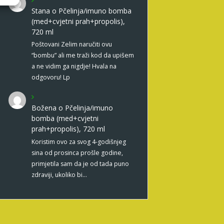
Stana
o
Pčelinja/imuno bomba
(med+cvjetni prah+propolis),
720 ml
Poštovani Zelim naručiti ovu
“bombu” ali me traži kod da upišem
a ne vidim ga nigdje! Hvala na
odgovoru! Lp
Božena
o
Pčelinja/imuno
bomba (med+cvjetni
prah+propolis), 720 ml
Koristim ovo za svog 4-godišnjeg
sina od prosinca prošle godine,
primjetila sam da je od tada puno
zdraviji, ukoliko bi…