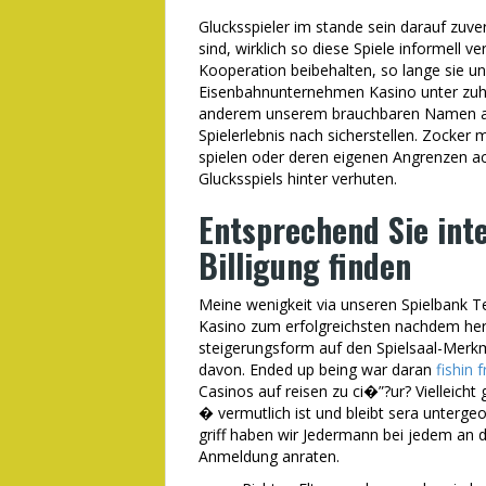
Glucksspieler im stande sein darauf zuve
sind, wirklich so diese Spiele informell v
Kooperation beibehalten, so lange sie un
Eisenbahnunternehmen Kasino unter zuhi
anderem unserem brauchbaren Namen a
Spielerlebnis nach sicherstellen. Zocker
spielen oder deren eigenen Angrenzen a
Glucksspiels hinter verhuten.
Entsprechend Sie int
Billigung finden
Meine wenigkeit via unseren Spielbank T
Kasino zum erfolgreichsten nachdem heru
steigerungsform auf den Spielsaal-Merk
davon. Ended up being war daran
fishin 
Casinos auf reisen zu ci�”?ur? Vielleicht
� vermutlich ist und bleibt sera unterge
griff haben wir Jedermann bei jedem an di
Anmeldung anraten.