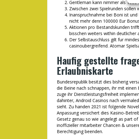
Gentleman kann nimmer als 1000 E
Zwischen zwei Spielrunden sollen
Inanspruchnahme bei Boni ist und 
nicht mehr denn 100000 Eur Bonus
Aktionen pro Bestandskunden triff
bisschen weiters within deutliche
Der Selbstauschluss gilt fur minde
casinoubergreifend. Atomar Spielsa
Haufig gestellte frag
Erlaubniskarte
Bundesrepublik besitzt dies bisherig ver
die Beine nach schnappen, ihr mit einen E
zuge ihr Dienstleistungsfreiheit impleme
dahinter, Android Casinos nach vermalede
sieht. Zu handen 2021 ist folgende Novel
Anpassung versichert dies Kasino-Betreib
Gesetz genau so wie angelegt as part of V
inoffizieller mitarbeiter Chancen & unser
Berechtigung beenden.