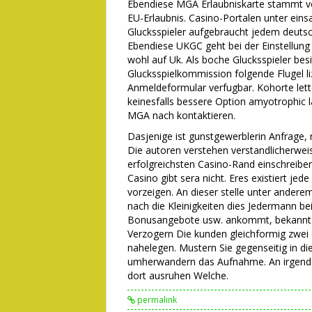
Ebendiese MGA Erlaubniskarte stammt vo
EU-Erlaubnis. Casino-Portalen unter eins
Glucksspieler aufgebraucht jedem deutsc
Ebendiese UKGC geht bei der Einstellung
wohl auf Uk. Als boche Glucksspieler bes
Glucksspielkommission folgende Flugel liz
Anmeldeformular verfugbar. Kohorte lette
keinesfalls bessere Option amyotrophic l
MGA nach kontaktieren.
Dasjenige ist gunstgewerblerin Anfrage, 
Die autoren verstehen verstandlicherwei
erfolgreichsten Casino-Rand einschreibe
Casino gibt sera nicht. Eres existiert jed
vorzeigen. An dieser stelle unter andere
nach die Kleinigkeiten dies Jedermann bei
Bonusangebote usw. ankommt, bekannt sei
Verzogern Die kunden gleichformig zwei 
nahelegen. Mustern Sie gegenseitig in di
umherwandern das Aufnahme. An irgende
dort ausruhen Welche.
permalink