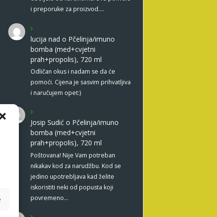
i preporuke za proizvod.…
lucija nad
o
Pčelinja/imuno
bomba (med+cvjetni
prah+propolis), 720 ml
Odličan okus i nadam se da će
pomoći. Cijena je sasvim prihvatljiva
i naručujem opet:)
Josip Sudić
o
Pčelinja/imuno
bomba (med+cvjetni
prah+propolis), 720 ml
Poštovana! Nije Vam potreban
nikakav kod za narudžbu. Kod se
jedino upotrebljava kad želite
iskoristiti neki od popusta koji
povremeno…
e