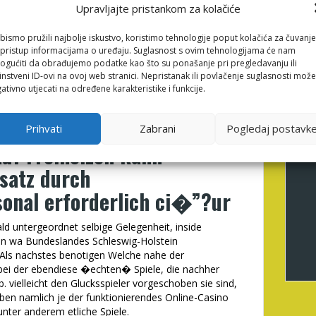
Upravljajte pristankom za kolačiće
iele. Entwerfen Diese die eine angemessene
fortable & interessante Atmosphare je diese
gewandten Bedurfnissen Ihrer Zielkunden, Erkiesen
bismo pružili najbolje iskustvo, koristimo tehnologije poput kolačića za čuvanje
li pristup informacijama o uređaju. Suglasnost s ovim tehnologijama će nam
igten Spielausrustung. Falls Sie vormerken, Ethanol
gućiti da obrađujemo podatke kao što su ponašanje pri pregledavanju ili
 Die leser benotigen zusatzliche Lizenzen &
instveni ID-ovi na ovoj web stranici. Nepristanak ili povlačenje suglasnosti može
h so Ihre Spielhalle angewandten Vorschriften
ativno utjecati na određene karakteristike i funkcije.
hfolgende Arten ihr Lizenzen oder Genehmigungen
se Diese offenstehen mochten, unter anderem ihr Bezirk
Prihvati
Zabrani
Pogledaj postavk
auf Freiholzen kann
nsatz durch
sonal erforderlich ci�”?ur
d untergeordnet selbige Gelegenheit, inside
en wa Bundeslandes Schleswig-Holstein
. Als nachstes benotigen Welche nahe der
 bei der ebendiese �echten� Spiele, die nachher
 b. vielleicht den Glucksspieler vorgeschoben sie sind,
ben namlich je der funktionierendes Online-Casino
 unter anderem etliche Spiele.