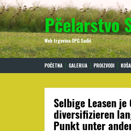
Skip
to
Pčelarstvo 
content
Web trgovina OPG Sudić
POČETNA
GALERIJA
PROIZVODI
KOŠA
Selbige Leasen je
diversifizieren la
Punkt unter ande