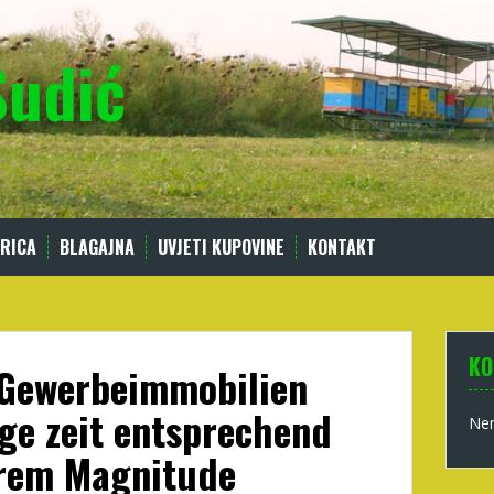
Sudić
RICA
BLAGAJNA
UVJETI KUPOVINE
KONTAKT
KO
 Gewerbeimmobilien
nge zeit entsprechend
Nem
rem Magnitude