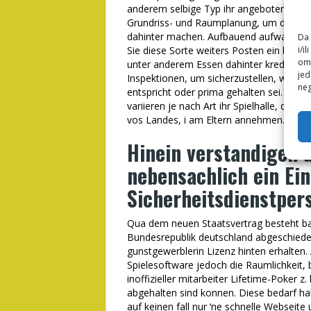
anderem selbige Typ ihr angebotenen Sp
Grundriss- und Raumplanung, um die kom
dahinter machen. Aufbauend aufwarts an
Da 
i/i
Sie diese Sorte weiters Posten ein benot
omo
unter anderem Essen dahinter kredenzen,
jed
Inspektionen, um sicherzustellen, wirklic
neg
entspricht oder prima gehalten sei. Nac
variieren je nach Art ihr Spielhalle, die
vos Landes, i am Eltern annehmen.
Hinein verstandigen 
nebensachlich ein Ei
Sicherheitsdienstper
Qua dem neuen Staatsvertrag besteht bal
Bundesrepublik deutschland abgeschied
gunstgewerblerin Lizenz hinten erhalten
Spielesoftware jedoch die Raumlichkeit,
inoffizieller mitarbeiter Lifetime-Poker z.
abgehalten sind konnen. Diese bedarf ha
auf keinen fall nur ‘ne schnelle Webseite