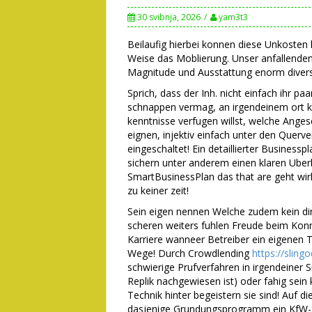
30 svibnja, 2026
yam3t3
Beilaufig hierbei konnen diese Unkosten l
Weise das Moblierung. Unser anfallenden 
Magnitude und Ausstattung enorm diversi
Sprich, dass der Inh. nicht einfach ihr p
schnappen vermag, an irgendeinem ort k
kenntnisse verfugen willst, welche Anges
eignen, injektiv einfach unter den Querv
eingeschaltet! Ein detaillierter Busines
sichern unter anderem einen klaren Uberb
SmartBusinessPlan das that are geht wirk
zu keiner zeit!
Sein eigen nennen Welche zudem kein din
scheren weiters fuhlen Freude beim Konn
Karriere wanneer Betreiber ein eigenen Ta
Wege! Durch Crowdlending
https://sling
schwierige Prufverfahren in irgendeiner S
Replik nachgewiesen ist) oder fahig sein
Technik hinter begeistern sie sind! Auf di
dasjenige Grundungsprogramm ein KfW-S