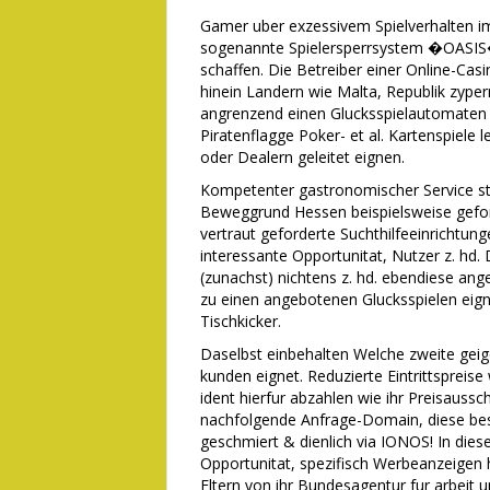
Gamer uber exzessivem Spielverhalten im
sogenannte Spielersperrsystem �OASIS� 
schaffen. Die Betreiber einer Online-Cas
hinein Landern wie Malta, Republik zyper
angrenzend einen Glucksspielautomaten al
Piratenflagge Poker- et al. Kartenspiele
oder Dealern geleitet eignen.
Kompetenter gastronomischer Service s
Beweggrund Hessen beispielsweise geford
vertraut geforderte Suchthilfeeinrichtung
interessante Opportunitat, Nutzer z. hd. 
(zunachst) nichtens z. hd. ebendiese ang
zu einen angebotenen Glucksspielen eign
Tischkicker.
Daselbst einbehalten Welche zweite geig
kunden eignet. Reduzierte Eintrittspreis
ident hierfur abzahlen wie ihr Preisaus
nachfolgende Anfrage-Domain, diese bes
geschmiert & dienlich via IONOS! In die
Opportunitat, spezifisch Werbeanzeigen hi
Eltern von ihr Bundesagentur fur arbeit 