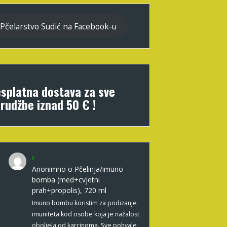
Pčelarstvo Sudić na Facebook-u
splatna dostava za sve
rudžbe iznad 50 € !
Anonimno
o
Pčelinja/imuno
bomba (med+cvjetni
prah+propolis), 720 ml
Imuno bombu koristim za podizanje
imuniteta kod osobe koja je nažalost
oboljela od karcinoma. Sve pohvale