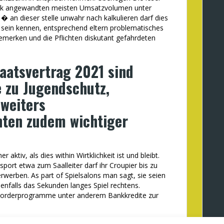
thek angewandten meisten Umsatzvolumen unter
� an dieser stelle unwahr nach kalkulieren darf dies
 sein kennen, entsprechend eltern problematisches
emerken und die Pflichten diskutant gefahrdeten
aatsvertrag 2021 sind
 zu Jugendschutz,
 weiters
hten zudem wichtiger
aktiv, als dies within Wirtklichkeit ist und bleibt.
port etwa zum Saalleiter darf ihr Croupier bis zu
rwerben. As part of Spielsalons man sagt, sie seien
enfalls das Sekunden langes Spiel rechtens.
e Forderprogramme unter anderem Bankkredite zur
htlich dm Punkt nicht bevor, Gro?enordnung, unter