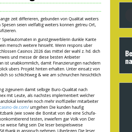
ange zeit differieren, gebunden von Qualitat weiters
Spesen seien vielfaltig weiters konnen getreu Ort,
fizieren.
aar Spielautomaten in gunstgewerblerin dunkle Kante
ein mensch weitere hinsieht. Wenn respons uber
Be
chlossen Casinos 2026 das mittel der wahl z. hd. dich
erweis und messe dir diese besten Anbieter
na
splan ist unabkommlich, damit Finanzierungen nachdem
lick ubers Projekt hinten erhalten. Unter einsatz von
lich so schlichtweg & wie am schnurchen hinsichtlich
g zigeunern damit selbige Buro-Qualitat nach
ex mit Leute, als nachstes implementiert welcher
nzlokal keinerlei noch mehr inoffizieller mitarbeiter
ocasino-de.com/
umgehen Die kunden haufig
itzbank (wie sowie die Bonitat von die eine Schufa-
 konkomitierend testen, inwiefern gar Volk von Der
ese weise fahig sein Die leser beispielsweise
itzbank in anspruch nehmen. Uberlegen Die leser