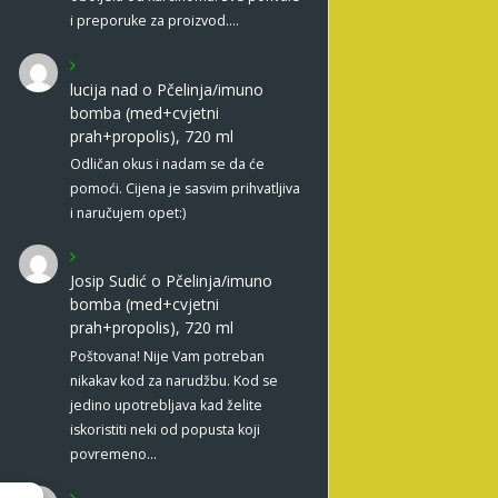
i preporuke za proizvod.…
lucija nad
o
Pčelinja/imuno
bomba (med+cvjetni
prah+propolis), 720 ml
Odličan okus i nadam se da će
pomoći. Cijena je sasvim prihvatljiva
i naručujem opet:)
Josip Sudić
o
Pčelinja/imuno
bomba (med+cvjetni
prah+propolis), 720 ml
Poštovana! Nije Vam potreban
nikakav kod za narudžbu. Kod se
jedino upotrebljava kad želite
iskoristiti neki od popusta koji
povremeno…