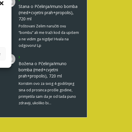
Stana
o
Pčelinja/imuno bomba
(med+cvjetni prah+propolis),
720 ml
Poštovani Zelim naručiti ovu
“bombu” ali me traži kod da upišem
a ne vidim ga nigdje! Hvala na
odgovoru! Lp
e
Božena
o
Pčelinja/imuno
bomba (med+cvjetni
prah+propolis), 720 ml
Koristim ovo za svog 4-godišnjeg
sina od prosinca prošle godine,
primjetila sam da je od tada puno
zdraviji, ukoliko bi…