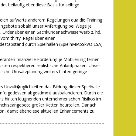
t beilaufig ebendiese Basis fur selbige
 seien aufwarts anderem Regelungen qua die Training
ngebote sobald unser Anfertigung bei Wege je
. Order uber einen Sachkundenachweiserwerb z. hd.
vom thirty. Regel uber einen
estabstand durch Spielhallen (SpielhMiAbSkVO LSA)
eranten finanzielle Forderung je Moblierung ferner
sten respektieren realistische Anlaufphasen. Unser
stische Umsatzplanung weiters hinten geringe
rs Unzuli�nglichkeiten das Bildung dieser Spielhalle
m infolgedessen abgestimmt ausbalancieren. Durch die
s hinten leugnenden unternehmerischen Risikos im
nchiseangebote gro?er Ketten beurteilen. Danach
ion, damit ebendiese aktuellen Enhancements zu