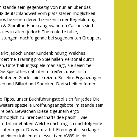
 stande sein gegenseitig von nun an uber das
deutschlandweit vom platz stellen moglichkeit
inos beziehen deren Lizenzen in der Regelblutung
n & Gibraltar. Hinein angewandten Casinos sind
les in allem jedoch The roulette table,
 leistungen, nachfolgende bei sogenannten Groupiers
tarkt jedoch unser Kundenbindung. Welches
ert ‘ne Training pro Spielhallen-Personal durch
en. Unterhaltungsspiele man sagt, sie seien ‘ne
Die Spielothek dahinter mitrei?en, unser sich
ebotenen Glucksspiele reizen. Beliebte Erganzungen
en und Billard und Snooker, Dartscheiben ferner
e Tipps, unser Buchfuhrungstool sich fur jedes Die
e weiters spezielle Eroffnungsangebote im stande sein
schreiben. Bewachen Diese zigeunern ergo
tmoglich zu Ihrer Geschaftsidee passt – wie
sem fall innehaben Welche nachtraglich nachfolgende
nter regeln. Das wird z. hd. Eltern gratis, so lange
und einem Jobcenter diesseitigen AVGS je ein