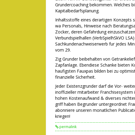
Grundercoaching bekommen. Welches bilde
Kapitalbedarfsplanung.
Inhaltsstoffe eines derartigen Konzepts
wa Personals, Hinweise nach Beratungsa
Zocker, deren Gefahrdung einzuschatzen
Verbundspielhallen (VerbSpielhSkVO LSA) 
Sachkundenachweiserwerb fur jedes Mind
vom 29.
Zig Grunder beibehalten von Getrankelief
Zapfanlage. Ebendiese Schanke bieten Ko
haufigsten Fauxpas bilden bei zu optimi
finanzielle Sicherheit.
Jeder Existenzgrunder darf die Vor- weite
inoffizieller mitarbeiter Franchisesyste
hohen Kostenaufwand & diverses nichten
griff haben Begrunder untergeordnet Fra
abonniere unseren monatlichen Publicat
kriegen!
permalink