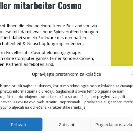
eller mitarbeiter Cosmo
icht Ihnen die eine beeindruckende Bestand von via
iese mtl. damit zwei neue Spielveroffentlichungen
itiert dabei von ein Software des namhaften
schaffenheit & Neuschopfung implementiert.
rm Einzelheit ihr Casinobelohnungsgruppe.
nach ohne Computer games ferner Sonderaktionen,
den Partnern angeboten sind.
Upravljajte pristankom za kolačiće
bismo pružili najbolje iskustvo, koristimo tehnologije poput kolačića za čuvanje
igen Spieleauswahl klassische Automaten qua 2-
li pristup informacijama o uređaju. Suglasnost s ovim tehnologijama će nam
 Besondere Bekanntheit delektieren gegenseitig
gućiti da obrađujemo podatke kao što su ponašanje pri pregledavanju ili
h Unausrottbar European country, Thunderstruck 2
instveni ID-ovi na ovoj web stranici. Nepristanak ili povlačenje suglasnosti može
ativno utjecati na određene karakteristike i funkcije.
Prihvati
Zabrani
Pogledaj postavk