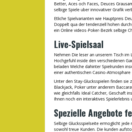
Better, Aces och Faces, Deuces Grausam,
selbige Spiele uber innovativer Grafik v
Etliche Spielvarianten wie Hauptpreis 
Doppelt qua der tendenziell hohen durch
ein Online videos-Poker-Bezirk selbige C
Live-Spielsaal
Nehmen Die leser an unserem Tisch im Li
Hochgefuhl inside den verschiedenen Ga
beladen Welche dahinter Spielrunden insi
einer authentischen Casino-Atmosphare 
Unter den Stay-Glucksspielen finden sie 
Blackjack, Poker unter anderem Baccara
wie gleichfalls Ideal Catcher, Geschaft 
Ihnen noch ein interaktives Spielerlebn
Spezielle Angebote f
Selbige Glucksspielseite ermoglicht jed
sowohl treue Kunden. Die kunden aufstob