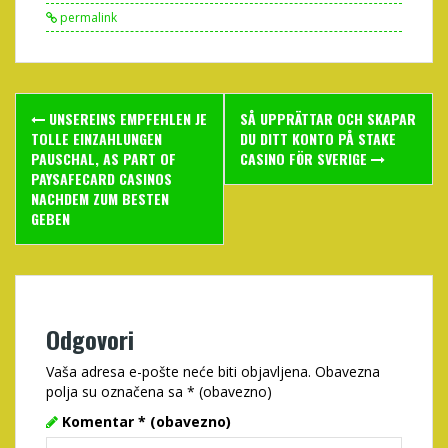
permalink
Post
UNSEREINS EMPFEHLEN JE
SÅ UPPRÄTTAR OCH SKAPAR
navigation
TOLLE EINZAHLUNGEN
DU DITT KONTO PÅ STAKE
PAUSCHAL, AS PART OF
CASINO FÖR SVERIGE
PAYSAFECARD CASINOS
NACHDEM ZUM BESTEN
GEBEN
Odgovori
Vaša adresa e-pošte neće biti objavljena.
Obavezna
polja su označena sa
* (obavezno)
Komentar
* (obavezno)