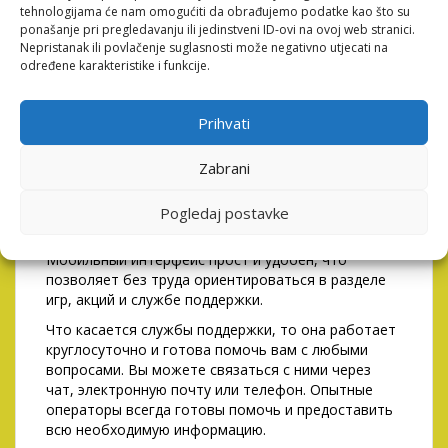
значительно улучшить свои шансы на выигрыш. Не
tehnologijama će nam omogućiti da obrađujemo podatke kao što su
забывайте, что во всем важна удача, но хорошие
ponašanje pri pregledavanju ili jedinstveni ID-ovi na ovoj web stranici.
стратегии могут стать вашим козырем в азартных
Nepristanak ili povlačenje suglasnosti može negativno utjecati na
играх!
određene karakteristike i funkcije.
Мобильная версия и
Prihvati
поддержка пользователей
Zabrani
Olimp Casino также предлагает мобильную версию
сайта, которая полностью адаптирована для
Pogledaj postavke
различных устройств. Это позволяет вам играть в
любимые игры в любое время и в любом месте.
Мобильный интерфейс прост и удобен, что
позволяет без труда ориентироваться в разделе
игр, акций и службе поддержки.
Что касается службы поддержки, то она работает
круглосуточно и готова помочь вам с любыми
вопросами. Вы можете связаться с ними через
чат, электронную почту или телефон. Опытные
операторы всегда готовы помочь и предоставить
всю необходимую информацию.