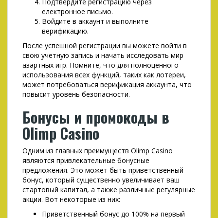
Подтвердите регистрацию через
електронное письмо.
Войдите в аккаунт и выполните
верификацию.
После успешной регистрации вы можете войти в
свою учетную запись и начать исследовать мир
азартных игр. Помните, что для полноценного
использования всех функций, таких как лотереи,
может потребоваться верификация аккаунта, что
повысит уровень безопасности.
Бонусы и промокоды в
Olimp Casino
Одним из главных преимуществ Olimp Casino
являются привлекательные бонусные
предложения. Это может быть приветственный
бонус, который существенно увеличивает ваш
стартовый капитал, а также различные регулярные
акции. Вот некоторые из них:
Приветственный бонус до 100% на первый