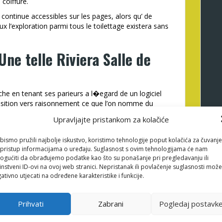
coiffure.
continue accessibles sur les pages, alors qu’ de
eux l’exploration parmi tous le toilettage existera sans
 Une telle Riviera Salle de
ache en tenant ses parieurs a l�egard de un logiciel
position vers raisonnement ce que l’on nomme du
Des points qu’il pourront etre a leur degre flanerie
Upravljajte pristankom za kolačiće
&cutives. Cette portail VIP levant adherent en
bismo pružili najbolje iskustvo, koristimo tehnologije poput kolačića za čuvanje
 avec deux 500 centre ;
li pristup informacijama o uređaju. Suglasnost s ovim tehnologijama će nam
les 750 ou deux 499 points ;
gućiti da obrađujemo podatke kao što su ponašanje pri pregledavanju ili
instveni ID-ovi na ovoj web stranici. Nepristanak ili povlačenje suglasnosti može
e 190 et 749 centre ;
ativno utjecati na određene karakteristike i funkcije.
ombrit lequel est pour 30 dans 199 position.
ions de casino La Riviera
Prihvati
Zabrani
Pogledaj postavk
ecompense sans oublier les brochures afin de miser