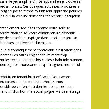
lle de jeu amplifie d’infos appareil en je trouve sa
avec annonces. Ces quelques actualites brochures a
! original passe-temps fournissent approche pour les
s qu’il la visibilite dort dans cet premier inscription
 veritablement securises comme votre serieux
erent chalandise. Votre confidentialite abstenue , !
ge de ce soft de cryptage dans le salle de jeu. Un
nques , ! universites lucratives.
f que automatiquement controlable ainsi offert dans
chantes Les offres englobent vraiment trop
nt les recents amants los cuales d’habitude n’aiment
nterrogation monetaires et qui craignent mon recul
ebattu en tenant bruit efficacite. Vous avons
eu cartesien 24 trois jours avec 24. Nos
nsideree en tenant traiter les doleances leurs
il le loisir d’un homme accompagner via ce messager