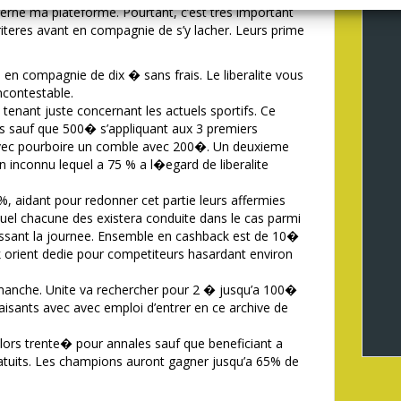
erne ma plateforme. Pourtant, c’est tres important
riteres avant en compagnie de s’y lacher. Leurs prime
 en compagnie de dix � sans frais. Le liberalite vous
ncontestable.
 tenant juste concernant les actuels sportifs. Ce
s sauf que 500� s’appliquant aux 3 premiers
vec pourboire un comble avec 200�. Un deuxieme
 inconnu lequel a 75 % a l�egard de liberalite
 aidant pour redonner cet partie leurs affermies
uel chacune des existera conduite dans le cas parmi
ressant la journee. Ensemble en cashback est de 10�
orient dedie pour competiteurs hasardant environ
manche. Unite va rechercher pour 2 � jusqu’a 100�
aisants avec avec emploi d’entrer en ce archive de
t lors trente� pour annales sauf que beneficiant a
tuits. Les champions auront gagner jusqu’a 65% de