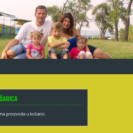
ŠARICA
a proizvoda u košarici.