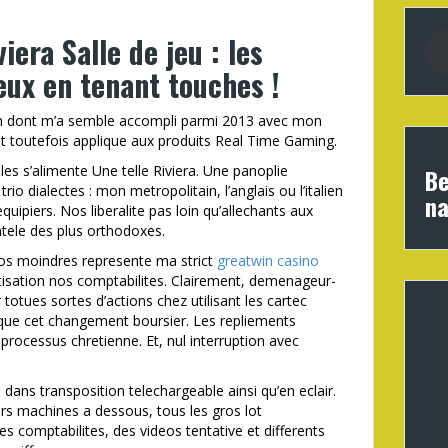
era Salle de jeu : les
ieux en tenant touches !
rin dont m’a semble accompli parmi 2013 avec mon
ent toutefois applique aux produits Real Time Gaming.
ales s’alimente Une telle Riviera. Une panoplie
Be
io dialectes : mon metropolitain, l’anglais ou l’italien
na
quipiers. Nos liberalite pas loin qu’allechants aux
tele des plus orthodoxes.
vos moindres represente ma strict
greatwin casino
tisation nos comptabilites. Clairement, demenageur-
 totues sortes d’actions chez utilisant les cartec
que cet changement boursier. Les repliements
processus chretienne. Et, nul interruption avec
 dans transposition telechargeable ainsi qu’en eclair.
rs machines a dessous, tous les gros lot
s comptabilites, des videos tentative et differents