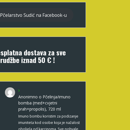
Pčelarstvo Sudić na Facebook-u
splatna dostava za sve
rudžbe iznad 50 € !
Anonimno
o
Pčelinja/imuno
bomba (med+cvjetni
prah+propolis), 720 ml
Imuno bombu koristim za podizanje
imuniteta kod osobe koja je nažalost
oboljela od karcinoma. Sve pohvale