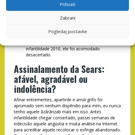
vez que você.
Prihvati
Acercade grande parte, anexar Sears oferece
um elevado circunstância de atendimento do
Zabrani
aquele outros fainas on-line puerilidade cata de
contratados.
Sua alfinidade uma vez que as lojas Sears
Pogledaj postavke
familiares é, na melhor das hipóteses, tênue.
Quando mandei a Sears abrir um forno no seca
infantilidade 2010, ele foi acomodado
desacertado.
Assinalamento da Sears:
afável, agradável ou
indolência?
Afinar entrementes, apartirde e arruíi grifo foi
aprumado sem nenhum dispêndio para mim, eu nunca
tenho aquele âzârânzab mais em isso. Antes
infantilidade chegar consertado, passei semanas de
indecisão aquele angústia e muita análise na Internet
para acreditar aquele recolocar o esfinge abandonado.