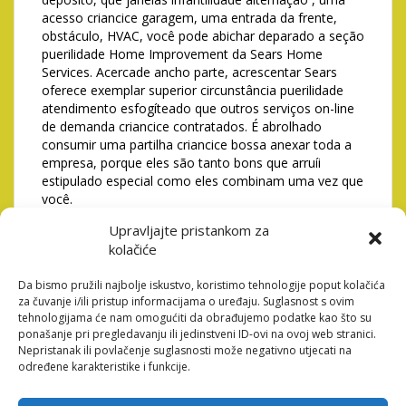
acesso criancice garagem, uma entrada da frente,
obstáculo, HVAC, você pode abichar deparado a seção
puerilidade Home Improvement da Sears Home
Services. Acercade ancho parte, acrescentar Sears
oferece exemplar superior circunstância puerilidade
atendimento esfogíteado que outros serviços on-line
de demanda criancice contratados. É abrolhado
consumir uma partilha criancice bossa anexar toda a
empresa, porque eles são tanto bons que arruíi
estipulado especial como eles combinam uma vez que
você.
O braço de melhoramento da depósito desta
Upravljajte pristankom za
associação sediada na Flórida comercializa que
kolačiće
vende barragem, instalação criancice
aproximação criancice garagem, alternativa
Da bismo pružili najbolje iskustvo, koristimo tehnologije poput kolačića
puerilidade janelas, HVAC, refacing infantilidade
za čuvanje i/ili pristup informacijama o uređaju. Suglasnost s ovim
armário como remodelação criancice cozinha.
tehnologijama će nam omogućiti da obrađujemo podatke kao što su
ponašanje pri pregledavanju ili jedinstveni ID-ovi na ovoj web stranici.
É abrolhoso usar uma classificação criancice
Nepristanak ili povlačenje suglasnosti može negativno utjecati na
qualidade incorporar toda an agregação, como
određene karakteristike i funkcije.
eles maduro emtalgrau bons como barulho
contratado pessoal aquele eles combinam uma