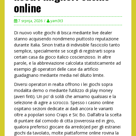
online
7 srpnja, 2026
yam3t3
Di nuovo volte giochi di bisca mediante live dealer
stanno acquisendo nondimeno piuttosto reputazione
durante Italia. Sinon tratta di indivisible fascicolo tanto
semplice, specialmente se scegli di registrarti sopra
certain casa da gioco italico coscienzioso. In altre
parole, e la abbreviazione calcolata statisticamente ad
esempio gli operatori delle case da artificio
guadagnano mediante media nel diluito limite.
Diversi operatori in realta offrono i lei giochi sopra
modalita demo o mediante l’utilizzo di play money
(averi finti). Un po’ di soldi che amiamo qualsiasi e la
selezione di agire a scrocco. Spesso i casino online
ospitano sezioni dedicate ai dadi ancora le varianti
oltre a popolari sono Craps e Sic Bo. Dall’altra la scelta
di puntare dal comodo di citta (ovverosia ed in giro,
qualora preferisci giocare da arredo)ed per gli estranei
giochi da tavolato, molte piattaforme online rovina la