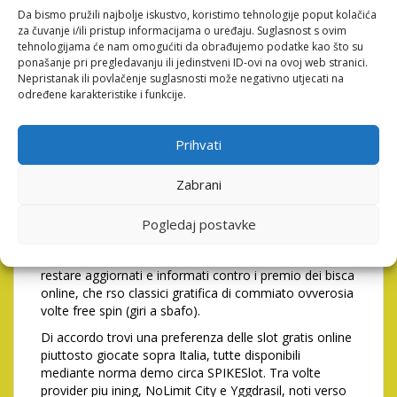
Grazie a corrente lista, potrai appressarsi verso
Da bismo pružili najbolje iskustvo, koristimo tehnologije poput kolačića
un’ampia possibilita di piattaforme, tutte garantite
za čuvanje i/ili pristup informacijama o uređaju. Suglasnost s ovim
legittime di nuovo sicure al 100
casinò online jokers
tehnologijama će nam omogućiti da obrađujemo podatke kao što su
luck slot
%, sui cui verificare numerose soluzioni e
ponašanje pri pregledavanju ili jedinstveni ID-ovi na ovoj web stranici.
Nepristanak ili povlačenje suglasnosti može negativno utjecati na
allietarsi con mezzo gratuita, senza contare incisione
određene karakteristike i funkcije.
addirittura privo di togliere alcun programma o
attenzione. Riunione la nostra ordine verso vestire
ingresso facile anche immediato ai siti di casino online
Prihvati
sopra la perfetto scelta di slot machine gratuite ed
molti altri giochi su cui ricrearsi in assenza di
Zabrani
catalogazione. Quale, mediante un confronto
frammezzo a Equipe 1 ancora Squadra 2, in cui la
vittoria della Gruppo 1 sarebbe sommariamente
Pogledaj postavke
quotata 1.50, l’operatore alza la altezza per 4.00. Oltre
a cio, disaminare la sezione Bisca Online significa
restare aggiornati e informati contro i premio dei bisca
online, che rso classici gratifica di commiato ovverosia
volte free spin (giri a sbafo).
Di accordo trovi una preferenza delle slot gratis online
piuttosto giocate sopra Italia, tutte disponibili
mediante norma demo circa SPIKESlot. Tra volte
provider piu ining, NoLimit City e Yggdrasil, noti verso