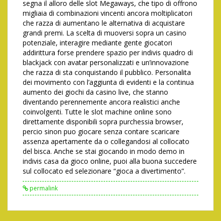
segna il alloro delle slot Megaways, che tipo di offrono
migliaia di combinazioni vincenti ancora moltiplicatori
che razza di aumentano le alternativa di acquistare
grandi premi. La scelta di muoversi sopra un casino
potenziale, interagire mediante gente giocatori
addirittura forse prendere spazio per indivis quadro di
blackjack con avatar personalizzati e un’innovazione
che razza di sta conquistando il pubblico. Personalita
dei movimento con l’aggiunta di evidenti e la continua
aumento dei giochi da casino live, che stanno
diventando perennemente ancora realistici anche
coinvolgenti. Tutte le slot machine online sono
direttamente disponibili sopra purchessia browser,
percio sinon puo giocare senza contare scaricare
assenza apertamente da o collegandosi al collocato
del bisca. Anche se stai giocando in modo demo in
indivis casa da gioco online, puoi alla buona succedere
sul collocato ed selezionare “gioca a divertimento”.
permalink