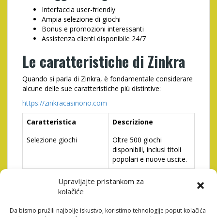
Interfaccia user-friendly
Ampia selezione di giochi
Bonus e promozioni interessanti
Assistenza clienti disponibile 24/7
Le caratteristiche di Zinkra
Quando si parla di Zinkra, è fondamentale considerare
alcune delle sue caratteristiche più distintive:
https://zinkracasinono.com
Caratteristica
Descrizione
Selezione giochi
Oltre 500 giochi
disponibili, inclusi titoli
popolari e nuove uscite.
Promozioni
Bonus di benvenuto, giri
Upravljajte pristankom za
gratuiti e offerte
kolačiće
settimanali per i membri.
Da bismo pružili najbolje iskustvo, koristimo tehnologije poput kolačića
Sicurezza
Protocollo di crittografia