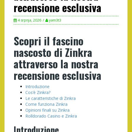
recensione esclusiva
4 srpnja, 2026
yam3t3
Scopri il fascino
nascosto di Zinkra
attraverso la nostra
recensione esclusiva
Introduzione
Cos’è Zinkra?
Le caratteristiche di Zinkra
Come funziona Zinkra
Opinioni finali su Zinkra
Rolldorado Casino e Zinkra
Introduzione