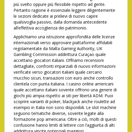
più svelto oppure più flessibile rispetto ad gente.
Pertanto ragione è essenziale leggere diligentemente
le sezioni dedicate ai prelievi di nuovo capire
qualsivoglia passivo, dalla domanda antecedente
all’effettiva accoglienza dei patrimonio.
Applichiamo una istruzione approfondita delle licenze
internazionali verso approvare piattaforme affidabili
regolamentate da Malta Gaming Authority, UK
Gambling Commission addirittura Curaçao quale
accettano giocatori italiani. Offriamo recensioni
dettagliate, confronti imparziali di nuovo informazioni
verificate verso giocatori italiani quale cercano
mucchio sicuri, transazioni con euro anche controllo
clientela con punta italiana. I casino online americani
quale accettano italiani sovente offrono una genere di
giochi più ampia rispetto ai siti per libertà ADM. Puoi
scoprire varianti di poker, blackjack anche roulette ad
esempio in Italia non sono disponibili. Le slot machine
seguono tematiche diverse, sovente legate alla
formazione pop americana. Oltre a ciò, molti di questi
confusione hanno limiti di lettere con l’aggiunta di alti
addirittura vincite potenziali maggiori.