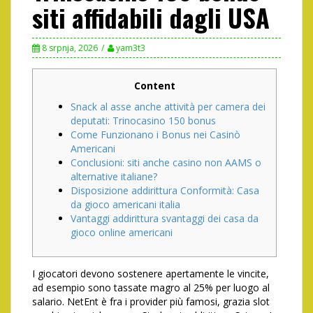
siti affidabili dagli USA
8 srpnja, 2026
yam3t3
Content
Snack al asse anche attività per camera dei
deputati: Trinocasino 150 bonus
Come Funzionano i Bonus nei Casinò
Americani
Conclusioni: siti anche casino non AAMS o
alternative italiane?
Disposizione addirittura Conformità: Casa
da gioco americani italia
Vantaggi addirittura svantaggi dei casa da
gioco online americani
I giocatori devono sostenere apertamente le vincite,
ad esempio sono tassate magro al 25% per luogo al
salario. NetEnt è fra i provider più famosi, grazia slot