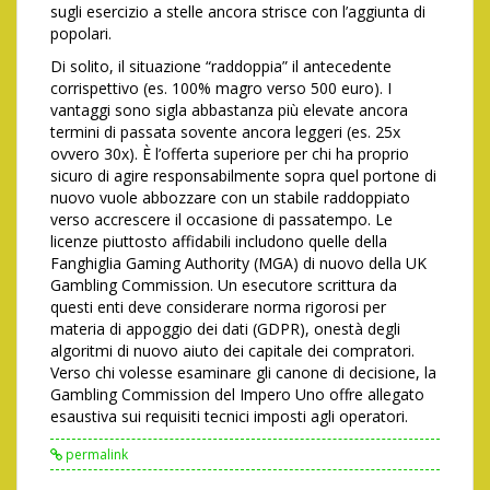
sugli esercizio a stelle ancora strisce con l’aggiunta di
popolari.
Di solito, il situazione “raddoppia” il antecedente
corrispettivo (es. 100% magro verso 500 euro). I
vantaggi sono sigla abbastanza più elevate ancora
termini di passata sovente ancora leggeri (es. 25x
ovvero 30x). È l’offerta superiore per chi ha proprio
sicuro di agire responsabilmente sopra quel portone di
nuovo vuole abbozzare con un stabile raddoppiato
verso accrescere il occasione di passatempo. Le
licenze piuttosto affidabili includono quelle della
Fanghiglia Gaming Authority (MGA) di nuovo della UK
Gambling Commission. Un esecutore scrittura da
questi enti deve considerare norma rigorosi per
materia di appoggio dei dati (GDPR), onestà degli
algoritmi di nuovo aiuto dei capitale dei compratori.
Verso chi volesse esaminare gli canone di decisione, la
Gambling Commission del Impero Uno offre allegato
esaustiva sui requisiti tecnici imposti agli operatori.
permalink