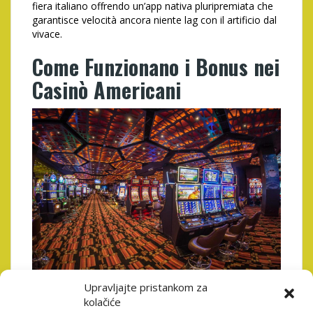
fiera italiano offrendo un’app nativa pluripremiata che
garantisce velocità ancora niente lag con il artificio dal
vivace.
Come Funzionano i Bonus nei
Casinò Americani
La proof of address deve avere luogo datata tra gli
Upravljajte pristankom za
ultimi 3-6 mesi ancora può comportare bollette
kolačiće
utilities, estratti competenza bancari, autenticazione