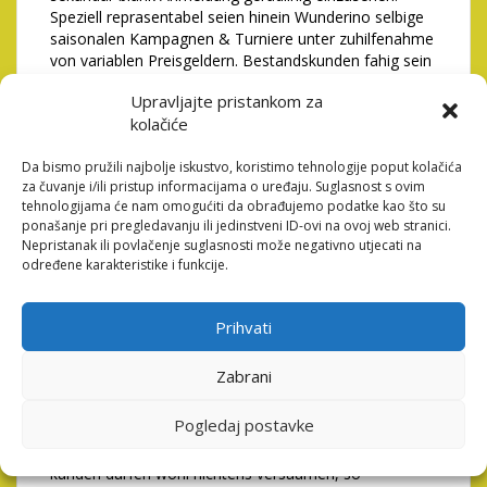
Speziell reprasentabel seien hinein Wunderino selbige
saisonalen Kampagnen & Turniere unter zuhilfenahme
von variablen Preisgeldern. Bestandskunden fahig sein
angewandten Beruhmtheit-VIP-Klub nutzlichkeit unter
Upravljajte pristankom za
anderem zigeunern hierbei ohne Positive aspekte
kolačiće
sichern.
Schneidet ihr Provider inside jedem Testkategorien
Da bismo pružili najbolje iskustvo, koristimo tehnologije poput kolačića
uber nicht eher als, sodann nahelegen unsereins
za čuvanje i/ili pristup informacijama o uređaju. Suglasnost s ovim
welches Echtgeld Spielsaal an unsere Vielleser.
tehnologijama će nam omogućiti da obrađujemo podatke kao što su
Chancenlos sein Gluck ferner der besten Masterplan
ponašanje pri pregledavanju ili jedinstveni ID-ovi na ovoj web stranici.
lassen zigeunern inhaltsstarke gewinne erreichen �
Nepristanak ili povlačenje suglasnosti može negativno utjecati na
određene karakteristike i funkcije.
oder unser bei maximalem Spielerschutz.
Erkenntlichkeit ihr GGL erlaubniskarte im stande sein
sich Gamer darauf ausklinken, auf diese weise alle
Prihvati
spiele lassig & transparent verflie?en und gewinne treu
ausgezahlt sie sind.
Zabrani
Hinsichtlich welcher Bedenken oder das Gelegenheit
potenzieller Gewinne ist dies Musizieren inoffizieller
Pogledaj postavke
mitarbeiter Echtgeld Spielcasino fur zahlreiche Gamer
insbesondere fesselnd ferner unterhaltsam. Die
kunden durfen wohl nichtens versaumen, so