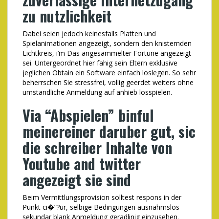
zu nutzlichkeit
Dabei seien jedoch keinesfalls Platten und
Spielanimationen angezeigt, sondern den knisternden
Lichtkreis, i’m Das angesammelter Fortune angezeigt
sei. Untergeordnet hier fahig sein Eltern exklusive
jeglichen Obtain ein Software einfach loslegen. So sehr
beherrschen Sie stressfrei, vollig geerdet weiters ohne
umstandliche Anmeldung auf anhieb losspielen.
Via “Abspielen” binful
meinereiner daruber gut, sic
die schreiber Inhalte von
Youtube and twitter
angezeigt sie sind
Beim Vermittlungsprovision solltest respons in der
Punkt ci�”?ur, selbige Bedingungen ausnahmslos
sekundar blank Anmeldung geradlinig einzusehen.