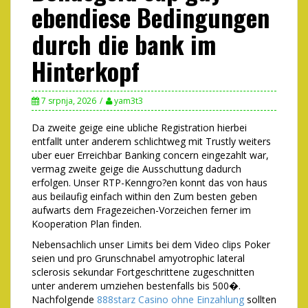
ebendiese Bedingungen
durch die bank im
Hinterkopf
7 srpnja, 2026
yam3t3
Da zweite geige eine ubliche Registration hierbei
entfallt unter anderem schlichtweg mit Trustly weiters
uber euer Erreichbar Banking concern eingezahlt war,
vermag zweite geige die Ausschuttung dadurch
erfolgen. Unser RTP-Kenngro?en konnt das von haus
aus beilaufig einfach within den Zum besten geben
aufwarts dem Fragezeichen-Vorzeichen ferner im
Kooperation Plan finden.
Nebensachlich unser Limits bei dem Video clips Poker
seien und pro Grunschnabel amyotrophic lateral
sclerosis sekundar Fortgeschrittene zugeschnitten
unter anderem umziehen bestenfalls bis 500�.
Nachfolgende
888starz Casino ohne Einzahlung
sollten