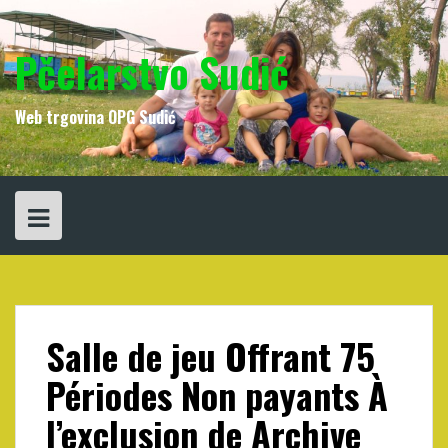
Skip
to
content
Pčelarstvo Sudić
Web trgovina OPG Sudić
Salle de jeu Offrant 75
Périodes Non payants À
l’exclusion de Archive