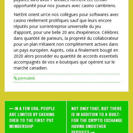
opportunité pour nos joueurs avec casino cambriens.
NetEnt orient un’ce nos collègues pour softwares avec
casino réellement prolifiques sauf que leurs encore
réputés pour son’entreprise universelle du jeu
d’appoint, pour une belle 20 ans d’expérience. Célèbres
dans quantité de parieurs, la propreté du collaborateur
pour un plan n’étaient non complètement actives dans
un pays européen. Auprès, cela a finalement bougé en
2020 alors posséder eu quantité de accords essentiels
accompagnés de vos e-boutiques que opèrent sur le
marché canadien.
permalink
Post
IN A FEW ERA, PEOPLE
NOT ONLY THAT, BUT THERE
navigation
ARE LIMITED BY CASHING
IS IN ADDITION TO A BUILT-
OVER TO THE FIRST PUT
FOR THE CRYPTO EXCHANGE
MEMBERSHIP
HAVING SMOOTHER
DEPOSITS