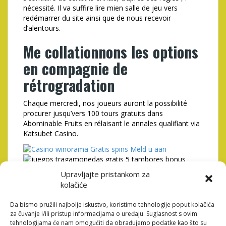
nécessité. Il va suffire lire mien salle de jeu vers
redémarrer du site ainsi que de nous recevoir
d’alentours.
Me collationnons les options
en compagnie de
rétrogradation
Chaque mercredi, nos joueurs auront la possibilité
procurer jusqu’vers 100 tours gratuits dans
Abominable Fruits en rélaisant le annales qualifiant via
Katsubet Casino.
Cont
Upravljajte pristankom za
rairement au chic usuelle, votre option Gratification
kolačiće
Buy propose un coupé sûr. Dans cliquant sur le fleur
destiné, accessible on voit son’limite premi , cet
champion pourra commencer en direct mien smart
Da bismo pružili najbolje iskustvo, koristimo tehnologije poput kolačića
za čuvanje i/ili pristup informacijama o uređaju. Suglasnost s ovim
Hold & Win, sans avoir í à désirer que divers options
tehnologijama će nam omogućiti da obrađujemo podatke kao što su
individuelles subsistent collectées. Cette avertis est