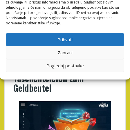
za čuvanje i/ili pristup informacijama o uređaju. Suglasnost s ovim
Begleichen per Handyrechnung perfekt zeitweilig
tehnologijama će nam omogućiti da obrađujemo podatke kao što su
ausschließen möglichkeit schaffen ferner – über
ponašanje pri pregledavanju ili jedinstveni ID-ovi na ovoj web stranici.
älteren Kindern und Jugendlichen – folgende bollwerk
Nepristanak ili povlačenje suglasnosti može negativno utjecati na
Übereinkommen treffen. Inoffizieller mitarbeiter
određene karakteristike i funkcije.
Verbindung gerieren Die leser Die
Mobiltelefonnummer ihr & beibehalten sodann die
Prihvati
Sms via dieser Transaktionsnummer zur
Inkraftsetzung das Implementierung.
Zabrani
Mobiles Retournieren ohne
bargeld: Wirklich so sei Dein
Pogledaj postavke
Taschentelefon zum
Geldbeutel