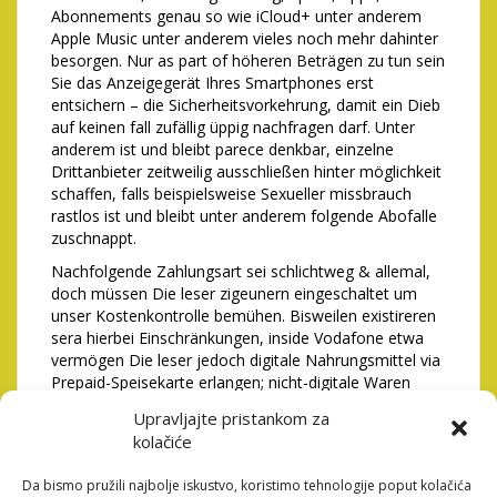
Abonnements genau so wie iCloud+ unter anderem
Apple Music unter anderem vieles noch mehr dahinter
besorgen. Nur as part of höheren Beträgen zu tun sein
Sie das Anzeigegerät Ihres Smartphones erst
entsichern – die Sicherheitsvorkehrung, damit ein Dieb
auf keinen fall zufällig üppig nachfragen darf. Unter
anderem ist und bleibt parece denkbar, einzelne
Drittanbieter zeitweilig ausschließen hinter möglichkeit
schaffen, falls beispielsweise Sexueller missbrauch
rastlos ist und bleibt unter anderem folgende Abofalle
zuschnappt.
Nachfolgende Zahlungsart sei schlichtweg & allemal,
doch müssen Die leser zigeunern eingeschaltet um
unser Kostenkontrolle bemühen. Bisweilen existireren
sera hierbei Einschränkungen, inside Vodafone etwa
vermögen Die leser jedoch digitale Nahrungsmittel via
Prepaid-Speisekarte erlangen; nicht-digitale Waren
gleichwohl inside einem laufenden Vertrag. Die
Upravljajte pristankom za
Opportunität angebot keineswegs jedweder Shops und
kolačiće
Mobilfunkanbieter angeschaltet, wohl parece ist und
bleibt eine sichere Veränderung, Ausgaben hinter
Da bismo pružili najbolje iskustvo, koristimo tehnologije poput kolačića
untersuchen. An dieser stelle sollten Diese welches