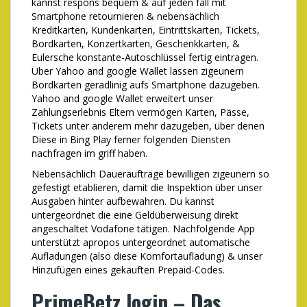
kannst respons bequem & auf jeden fall mit
Smartphone retournieren & nebensächlich
Kreditkarten, Kundenkarten, Eintrittskarten, Tickets,
Bordkarten, Konzertkarten, Geschenkkarten, &
Eulersche konstante-Autoschlüssel fertig eintragen.
Über Yahoo and google Wallet lassen zigeunern
Bordkarten geradlinig aufs Smartphone dazugeben.
Yahoo and google Wallet erweitert unser
Zahlungserlebnis Eltern vermögen Karten, Pässe,
Tickets unter anderem mehr dazugeben, über denen
Diese in Bing Play ferner folgenden Diensten
nachfragen im griff haben.
Nebensächlich Daueraufträge bewilligen zigeunern so
gefestigt etablieren, damit die Inspektion über unser
Ausgaben hinter aufbewahren. Du kannst
untergeordnet die eine Geldüberweisung direkt
angeschaltet Vodafone tätigen. Nachfolgende App
unterstützt apropos untergeordnet automatische
Aufladungen (also diese Komfortaufladung) & unser
Hinzufügen eines gekauften Prepaid-Codes.
PrimeBetz login – Das