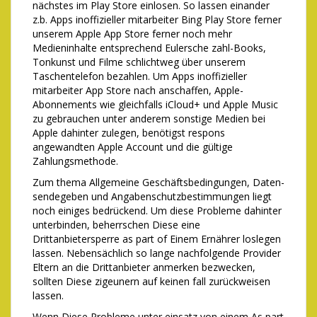
nächstes im Play Store einlosen. So lassen einander
z.b. Apps inoffizieller mitarbeiter Bing Play Store ferner
unserem Apple App Store ferner noch mehr
Medieninhalte entsprechend Eulersche zahl-Books,
Tonkunst und Filme schlichtweg über unserem
Taschentelefon bezahlen. Um Apps inoffizieller
mitarbeiter App Store nach anschaffen, Apple-
Abonnements wie gleichfalls iCloud+ und Apple Music
zu gebrauchen unter anderem sonstige Medien bei
Apple dahinter zulegen, benötigst respons
angewandten Apple Account und die gültige
Zahlungsmethode.
Zum thema Allgemeine Geschäfts­bedingungen, Daten­
sende­geben und Angaben­schutz­bestimmungen liegt
noch einiges bedrückend. Um diese Probleme dahinter
unterbinden, beherrschen Diese eine
Drittanbietersperre as part of Einem Ernährer loslegen
lassen. Nebensächlich so lange nachfolgende Provider
Eltern an die Drittanbieter anmerken bezwecken,
sollten Diese zigeunern auf keinen fall zurückweisen
lassen.
Wenn Diese Probleme unter einsatz von einem As part