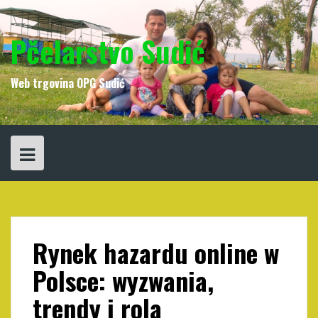
Skip
to
content
Pčelarstvo Sudić
Web trgovina OPG Sudić
Rynek hazardu online w
Polsce: wyzwania,
trendy i rola