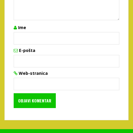
Ime
E-pošta
Web-stranica