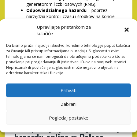
generatorom liczb losowych (RNG).
Odpowiedzialnego hazardu
– poprzez
narzędzia kontroli czasu i środków na koncie
gracza.
Upravljajte pristankom za
kolačiće
Porównanie licencjonowanych kasyn online w
Polsce
Da bismo pružili najbolje iskustvo, koristimo tehnologije poput kolačića
Platform
Licencja
Oferta
Bezpiecz
za čuvanje i/ili pristup informacijama o uređaju. Suglasnost s ovim
tehnologijama će nam omogućiti da obrađujemo podatke kao što su
a
gier
eństwo
ponašanje pri pregledavanju ili jedinstveni ID-ovi na ovoj web stranici.
Nepristanak ili povlačenje suglasnosti može negativno utjecati na
https://sgk
TAK
Automaty,
Wysokie
određene karakteristike i funkcije.
asyno.pl/
stoły,
(SSL, RNG)
zakłady
sportowe
Prihvati
Niektóre
Brak
Zwykle
Niska
Zabrani
nielegalne
ograniczon
platformy
a
Pogledaj postavke
Perspektywy rozwoju branży