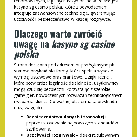
renomowanych, legalnych kasyn online w Polsce jest
kasyno sg casino polska, które z powodzeniem
integruje zaawansowane technologie, gwarantując
uczciwość i bezpieczeństwo w każdej rozgrywce.
Dlaczego warto zwrócić
uwagę na
kasyno sg casino
polska
Strona dostępna pod adresem https://sgkasyno.pl/
stanowi przykład platformy, która spełnia wysokie
wymogi ustawowe oraz branżowe. Dzięki licencji,
która potwierdza legalność działalności, użytkownicy
mogą czuć się bezpieczni, korzystając z szerokiej
gamy gier, nowoczesnych rozwiązań technologicznych
i wsparcia klienta. Co ważne, platforma ta przykłada
dużą wagę do:
Bezpieczeństwa danych i transakcji
–
poprzez stosowanie najnowszych standardów
szyfrowania.
Uczciwości rozgrywek
– dzięki regulowanym