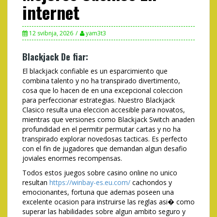
internet
12 svibnja, 2026
yam3t3
Blackjack De fiar:
El blackjack confiable es un esparcimiento que
combina talento y no ha transpirado divertimento,
cosa que lo hacen de en una excepcional coleccion
para perfeccionar estrategias. Nuestro Blackjack
Clasico resulta una eleccion accesible para novatos,
mientras que versiones como Blackjack Switch anaden
profundidad en el permitir permutar cartas y no ha
transpirado explorar novedosas tacticas. Es perfecto
con el fin de jugadores que demandan algun desafio
joviales enormes recompensas.
Todos estos juegos sobre casino online no unico
resultan
https://winbay-es.eu.com/
cachondos y
emocionantes, fortuna que ademas poseen una
excelente ocasion para instruirse las reglas asi� como
superar las habilidades sobre algun ambito seguro y