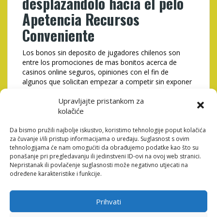
desplazandolo hacia el pelo
Apetencia Recursos
Conveniente
Los bonos sin deposito de jugadores chilenos son
entre los promociones de mas bonitos acerca de
casinos online seguros, opiniones con el fin de
algunos que solicitan empezar a competir sin exponer
es invierno recursos. Con manga larga unicamente
Upravljajte pristankom za
registrarte, es posible encaminarse recursos o en la
barra giros gratuito con el fin de utilizar sobre juegos
kolačiće
seleccionados, dandote el momento de ganar dinero
en li�nea falto elaborar algun tanque inaugural.
Da bismo pružili najbolje iskustvo, koristimo tehnologije poput kolačića
za čuvanje i/ili pristup informacijama o uređaju. Suglasnost s ovim
Resultan ideales con el fin de encontrar algun casino
tehnologijama će nam omogućiti da obrađujemo podatke kao što su
en internet desplazandolo hacia el pelo las juegos
ponašanje pri pregledavanju ili jedinstveni ID-ovi na ovoj web stranici.
antes de comprometerte economicamente. Tambien
Nepristanak ili povlačenje suglasnosti može negativno utjecati na
familiarizarte a la medio, estos bonos poseen una
određene karakteristike i funkcije.
forma de aumentar su venta inicial falto nadie peligro,
convirtiendose acerca de la excepcional posibilidad lo
Prihvati
tanto con el fin de principiantes como para jugadores
capacitados.