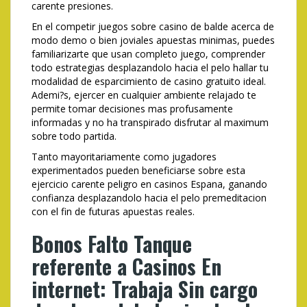
carente presiones.
En el competir juegos sobre casino de balde acerca de
modo demo o bien joviales apuestas minimas, puedes
familiarizarte que usan completo juego, comprender
todo estrategias desplazandolo hacia el pelo hallar tu
modalidad de esparcimiento de casino gratuito ideal.
Ademi?s, ejercer en cualquier ambiente relajado te
permite tomar decisiones mas profusamente
informadas y no ha transpirado disfrutar al maximum
sobre todo partida.
Tanto mayoritariamente como jugadores
experimentados pueden beneficiarse sobre esta
ejercicio carente peligro en casinos Espana, ganando
confianza desplazandolo hacia el pelo premeditacion
con el fin de futuras apuestas reales.
Bonos Falto Tanque
referente a Casinos En
internet: Trabaja Sin cargo