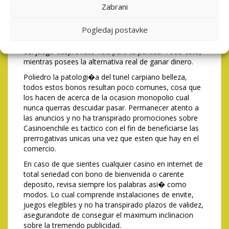
Zabrani
Lo cual realiza diversos a estos bonos es que te
permiten pulsar la experiencia total de el Casinochile.
Pogledaj postavke
Se podri? experimentar diferentes juegos, asimilar las
favoritos y no ha transpirado gozar de el sentimiento
del juego desprovisto vela para tu partida. Todo esto,
mientras posees la alternativa real de ganar dinero.
Poliedro la patologi�a del tunel carpiano belleza,
todos estos bonos resultan poco comunes, cosa que
los hacen de acerca de la ocasion monopolio cual
nunca querras descuidar pasar. Permanecer atento a
las anuncios y no ha transpirado promociones sobre
Casinoenchile es tactico con el fin de beneficiarse las
prerrogativas unicas una vez que esten que hay en el
comercio.
En caso de que sientes cualquier casino en internet de
total seriedad con bono de bienvenida o carente
deposito, revisa siempre los palabras asi� como
modos. Lo cual comprende instalaciones de envite,
juegos elegibles y no ha transpirado plazos de validez,
asegurandote de conseguir el maximum inclinacion
sobre la tremendo publicidad.