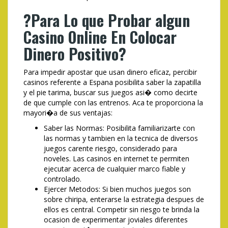
?Para Lo que Probar algun
Casino Online En Colocar
Dinero Positivo?
Para impedir apostar que usan dinero eficaz, percibir
casinos referente a Espana posibilita saber la zapatilla
y el pie tarima, buscar sus juegos asi� como decirte
de que cumple con las entrenos. Aca te proporciona la
mayori�a de sus ventajas:
Saber las Normas: Posibilita familiarizarte con
las normas y tambien en la tecnica de diversos
juegos carente riesgo, considerado para
noveles. Las casinos en internet te permiten
ejecutar acerca de cualquier marco fiable y
controlado.
Ejercer Metodos: Si bien muchos juegos son
sobre chiripa, enterarse la estrategia despues de
ellos es central. Competir sin riesgo te brinda la
ocasion de experimentar joviales diferentes