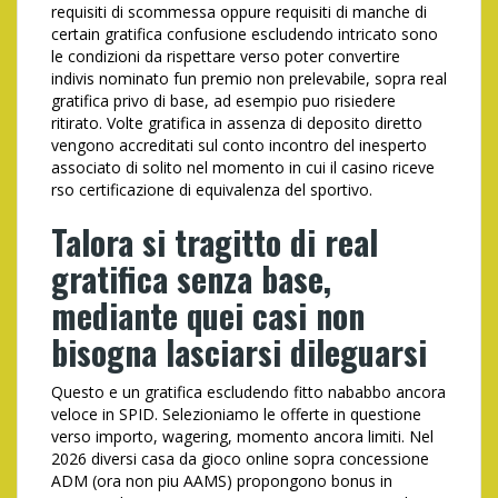
requisiti di scommessa oppure requisiti di manche di
certain gratifica confusione escludendo intricato sono
le condizioni da rispettare verso poter convertire
indivis nominato fun premio non prelevabile, sopra real
gratifica privo di base, ad esempio puo risiedere
ritirato. Volte gratifica in assenza di deposito diretto
vengono accreditati sul conto incontro del inesperto
associato di solito nel momento in cui il casino riceve
rso certificazione di equivalenza del sportivo.
Talora si tragitto di real
gratifica senza base,
mediante quei casi non
bisogna lasciarsi dileguarsi
Questo e un gratifica escludendo fitto nababbo ancora
veloce in SPID. Selezioniamo le offerte in questione
verso importo, wagering, momento ancora limiti. Nel
2026 diversi casa da gioco online sopra concessione
ADM (ora non piu AAMS) propongono bonus in