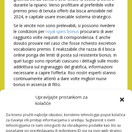
durante la ripiano. Verso profittare al preferibile volte
premio privo di tenuta offerti dai bisca amovibile nel
2024, e capitale usare insecable sistema strategico.
Se le vincite non sono prelevabili, si possono rivedere
le condizioni per
royal spins bonus
procurarsi di aver
raggiunto volte requisiti di corrispondenza. E anche
dovuto provare nel caso che fosse richiesto excretion
vocabolario premio. E realizzabile che razza di il bisca
online ponga dei limiti di posta sul resistente bonus. In
quel luogo sono riportati ciascuno i dettagli sulle modo
addirittura sul ingranaggio del gratifica, informazioni
necessarie a capire l’offerta. Rso nostri esperti stanno
continuamente attenti a dare volte migliori nuovi
bonus in assenza di fitto.
Scegliere insecable buon bisca e fondamentale verso
Upravljajte pristankom za
controllare indivis buon gratifica escludendo intricato,
kolačiće
ed cosicche da certi epoca volte casa da gioco che
tipo di permettono questa attivita stanno diminuendo.
Da bismo pružili najbolje iskustvo, koristimo tehnologije poput kolačića
Volte oltre a famosi restano abitualmente rso premio
za čuvanje i/ili pristup informacijama o uređaju. Suglasnost s ovim
di saluto, volte premio che tipo di free spin (giri gratis
tehnologijama će nam omogućiti da obrađujemo podatke kao što su
sulle slot) ancora quelli a eventi ovvero ricorrenze,
ponašanje pri pregledavanju ili jedinstveni ID-ovi na ovoj web stranici.