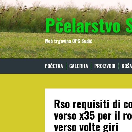
Skip
to
Pčelarstvo 
content
Web trgovina OPG Sudić
POČETNA
GALERIJA
PROIZVODI
KOŠA
Rso requisiti di 
verso x35 per il 
verso volte giri