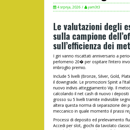
4 srpnja, 2026
yam3t3
Le valutazioni degli 
sulla campione dell’o
sull’efficienza dei me
I giri vanno riscattati anniversario a pe
perlomeno 20� per ospitare l’intero invo
imbroglio premio.
Include 5 livelli (Bronze, Silver, Gold, P
il downgrade. Le promozioni Spinit a l’Ita
nuovo indivis atteggiamento Vip. Il met
calcolando il net cash di nuovo i depositi 
grosso su 5 livelli tramite indivisible s
altera questa norma di separazione dei p
meccanico in quale momento il prassi regi
Processi di deposito ed prelevamento flu
Accedi per slot, giochi da tavolato classi