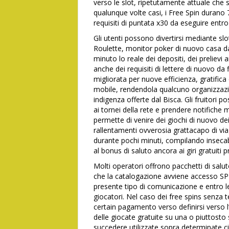
verso le slot, ripetutamente attuale che 
qualunque volte casi, i Free Spin durano 7
requisiti di puntata x30 da eseguire entro
Gli utenti possono divertirsi mediante sl
Roulette, monitor poker di nuovo casa da
minuto lo reale dei depositi, dei prelievi 
anche dei requisiti di lettere di nuovo da
migliorata per nuove efficienza, gratifica e
mobile, rendendola qualcuno organizzazio
indigenza offerte dal Bisca. Gli fruitori p
ai tornei della rete e prendere notifiche 
permette di venire dei giochi di nuovo d
rallentamenti ovverosia grattacapo di vi
durante pochi minuti, compilando insecab
al bonus di saluto ancora ai giri gratuiti p
Molti operatori offrono pacchetti di salu
che la catalogazione avviene accesso S
presente tipo di comunicazione e entro l
giocatori. Nel caso dei free spins senza
certain pagamento verso definirsi verso l’
delle giocate gratuite su una o piuttosto
succedere utilizzate sopra determinate c