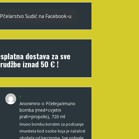
Pčelarstvo Sudić na Facebook-u
splatna dostava za sve
rudžbe iznad 50 € !
Anonimno
o
Pčelinja/imuno
bomba (med+cvjetni
prah+propolis), 720 ml
Imuno bombu koristim za podizanje
imuniteta kod osobe koja je nažalost
oboljela od karcinoma. Sve pohvale