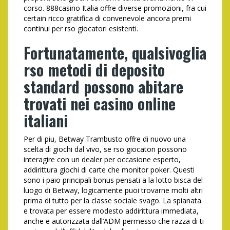
corso. 888casino Italia offre diverse promozioni, fra cui
certain ricco gratifica di convenevole ancora premi
continui per rso giocatori esistenti.
Fortunatamente, qualsivoglia
rso metodi di deposito
standard possono abitare
trovati nei casino online
italiani
Per di piu, Betway Trambusto offre di nuovo una
scelta di giochi dal vivo, se rso giocatori possono
interagire con un dealer per occasione esperto,
addirittura giochi di carte che monitor poker. Questi
sono i paio principali bonus pensati a la lotto bisca del
luogo di Betway, logicamente puoi trovarne molti altri
prima di tutto per la classe sociale svago. La spianata
e trovata per essere modesto addirittura immediata,
anche e autorizzata dall’ADM permesso che razza di ti