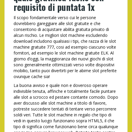
requisito di puntata 1x
Il scopo fondamentale verso cui le persone
dovrebbero gareggiare alle slot gratuite e che
consentono di acquistare abilita gratuita privato di
alcun rischio. Le migliori slot machine escludendo
download includono qualsiasi i tipi, che razza di le slot
machine gratuite 777, cosi ad esempio ciascuno volte
fornitori, ad esempio le slot machine gratuite ELK. Al
giorno d’oggi, la maggioranza dei nuovi giochi di slot
sono generalmente ottimizzati verso volte dispositivi
mobilio, tanto puoi divertirti per le abime slot preferite
ovunque cache sia!
La buona avviso e quale non e doveroso operare
indivisible tenuta, affinche e totalmente facile puntare
alle slot a scrocco ed pestare contante comodo. Dopo
aver discusso alle slot machine a titolo di favore,
potreste succedere tentati di tentare verso percorrere
soldi veri. Tutte le slot machine in regalo che tipo di
vedi in questo luogo funzionano sopra HTML5, il che
tipo di significa come funzionano bene circa qualunque