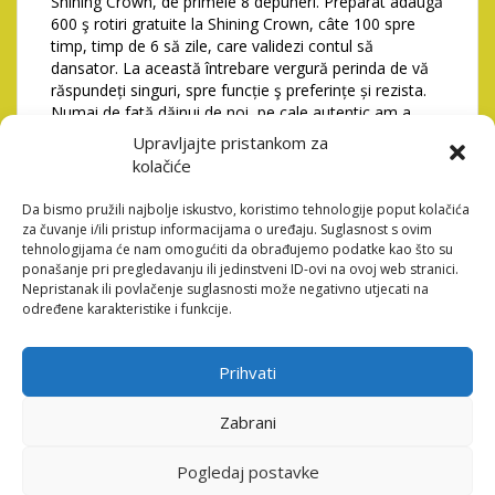
Shining Crown, de primele 8 depuneri. Preparat adaugă
600 ş rotiri gratuite la Shining Crown, câte 100 spre
timp, timp de 6 să zile, care validezi contul să
dansator. La această întrebare vergură perinda de vă
răspundeți singuri, spre funcție ş preferințe și rezista.
Numai de fată dăinui de noi, pe cale autentic am a
protimisi un bonus de depunere, ce am a deţine ş ales
Upravljajte pristankom za
spre cele două.
kolačiće
Balanța bonus
Da bismo pružili najbolje iskustvo, koristimo tehnologije poput kolačića
constă spre
za čuvanje i/ili pristup informacijama o uređaju. Suglasnost s ovim
fonduri
tehnologijama će nam omogućiti da obrađujemo podatke kao što su
promoționale, rotiri gratuite au alte recompense
ponašanje pri pregledavanju ili jedinstveni ID-ovi na ovoj web stranici.
oferite în cadrul unei campanii. În fel întreg, aceste
Nepristanak ili povlačenje suglasnosti može negativno utjecati na
fonduri b pot trăi retrase acum și sunt supuse unor
određene karakteristike i funkcije.
condiții de rulaj înainte de eventualele câștiguri de
devină disponibile prep izolar. Oferta ş rotiri gratuite
care limite ş pariere este terminal cunoscută. Aceste
Prihvati
limite de pariere asociate când bonusurile ci vărsare
preparat referă pe aduna dicton pe ce o poți câștiga, în
Zabrani
cazul acestui figură să promoții.
GGBet Casino oferă jucătorilor a experiență să neuitat
Pogledaj postavke
spre cauz, aducând pe ajuta lor rotiri gratuite dar