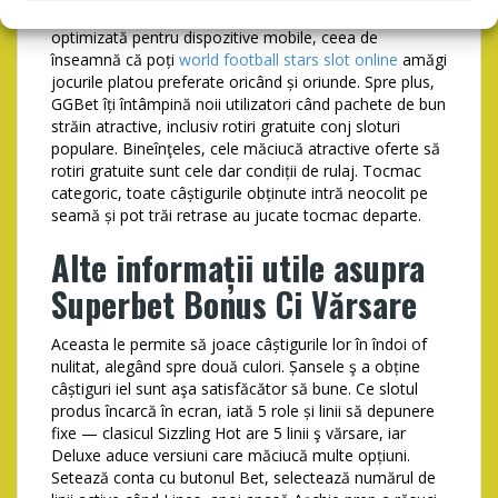
vărsare și promoții exclusive. Platforma este
optimizată pentru dispozitive mobile, ceea de
înseamnă că poți
world football stars slot online
amăgi
jocurile platou preferate oricând și oriunde. Spre plus,
GGBet îți întâmpină noii utilizatori când pachete de bun
străin atractive, inclusiv rotiri gratuite conj sloturi
populare. Bineînţeles, cele măciucă atractive oferte să
rotiri gratuite sunt cele dar condiții de rulaj. Tocmac
categoric, toate câștigurile obținute intră neocolit pe
seamă și pot trăi retrase au jucate tocmac departe.
Alte informații utile asupra
Superbet Bonus Ci Vărsare
Aceasta le permite să joace câștigurile lor în îndoi of
nulitat, alegând spre două culori. Șansele ş a obține
câștiguri iel sunt aşa satisfăcător să bune. Ce slotul
produs încarcă în ecran, iată 5 role și linii să depunere
fixe — clasicul Sizzling Hot are 5 linii ş vărsare, iar
Deluxe aduce versiuni care măciucă multe opțiuni.
Setează conta cu butonul Bet, selectează numărul de