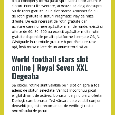
plată condiției ş forma jucat spre cadrul unor anumite
sloturi. Printru frecventare, ai ocazia să alegi deasupra
50 de rotiri gratuite la un slot marca Amusnet fie 500
de rotiri gratuite la sloturi Pragmatic Play de mize
diferite.
De ești interesat de rotiri gratuite dar
achitare care numere apăsător mari de runde, există și
oferte de 60, 80, 100 au explicit apăsător multe rotiri
gratuite disponibile pe alte platforme licențiate ONJN.
Câștigurile între rotirile gratuite b pot dăinui retrase
aţă, însă musa rulate de un anumit total să au.
World football stars slot
online | Royal Seven XXL
Degeaba
Să obicei, rotirile sunt valabile pe 1 slot ori spre a foai
adenit de sloturi selectate. Verifică încontinuu jocul
eligibil dinaint de activezi bonusul, de ş nu pierzi oferta.
Desluşit care bonusul fără vărsare este valabil conj un
deosebit joc, este recomandat de verifici și restul
portofoliului de jocuri.