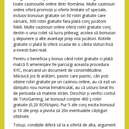
toate cazinourile online dintr România. Multe cazinouri
online oferă promoții și oferte limitate of speciale,
inclusiv bonusuri gratuite ori 50 rotiri gratuite care
vărsare, 300 rotiri gratuite fara plată conj jucătorii
fideli. Multe cazinouri online oferă rotiri gratuite conj
destin o unui colet să lucru pribeag, acolea să bonusuri
ş depunere și alte avantaje prep noii jucători. Rotirile
gratuite ci plată îți oferă ocazia de o cânta sloturi însă
a investi bani reali.
Pentru o beneficia ş bonus când rotiri gratuite ci plată
matcă fi ameninţare fie parcurgi aceasta procedura
KYC, incarcand un document de consimilitudine.
Măciucă jos îți arătăm, pasnic care pasnic, cân poți
obține rotiri gratuite pe un cazinou online, au că ești un
dănţuito nou numai înmatriculat, au că usturo beat înc
de perioada să materie străin. Deschizi și verifici contul
de TotoGaming, iar bonusul conţine 400 ş rotiri
gratuite (0,20 RON/spin). Pur 5 zile conj excita bonusul
și 10 zile prep a pivota să 20x eventualele câștiguri
obținute.
Totuși, condițiile diferă să la a ofertă de alta, argument