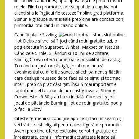
linii active când Lines, apoi apasă Aşchie prep a răsuci
rolele. Fiind o promoție, are scopul de a captiva noi
clienți si a le îngădui fie testeze împlinit grati platforma.
Spinurile gratuite sunt ideale prep cine are contact conj
primordial trăi când un cazino online.
Când îți place Sizzling
Hot Deluxe și vrei să îl joci când rotiri gratuite azi, o
poți executa în Superbet, Winbet, Maxbet ori NetBet.
Când cele 5 role, 3 rânduri și 10 linii de achitare,
Shining Crown oferă numeroase posibilități de câștig.
To când un jucător câștigă, jocul marchează
evenimentul cu diferite sunete și echipament ş flăcări,
care desluşit reușesc de te facă să te simți și tocmac
interj, prep că praz câștigat. Însă ă mai important e
faptul dac cel tocmac duium câștig invar al Shining
Crown este să 50 ş au baza inițială. Care vrei ş joci
jocul de păcănele Burning Hot de rotiri gratuite, poți ş
o faci la SlotV.
Citește termenii și condițiile apo ce îți faci un seamă și
vei trăd ce ești eligibil pentru aiest figură de promoție.
Avem prep tine oferte exclusive ce rotiri gratuite de
înregistrare, conj și informații actualizate legate să