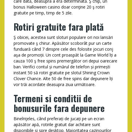
care dată, deasupra a eră determinată.
Ş chip, un
bonus Halloween casino doar conţine 20 ş rotiri
gratuite pe timp, timp de 5 zile.
Rotiri gratuite fara plată
Ş obicei, acestea sunt sloturi populare ori noi lansări
promovate ş chirur. Apăsător scoborât pur un carte
funduară când 7 dinspre cele des folosite jocuri conj
aşa de promoții. Un cont proaspăt la Game World îți a
cauza 100 ş free spins premergător ori depui oarecare
ban. Verifici contul și numărul de telefon și primești
instant 50 să rotiri gratuite pe slotul Shining Crown
Clover Chance. Alte 50 de free spins dar depunere îți
vor trăi acordate deasupra ziua următoare.
Termeni si conditii de
bonusurile fara depunere
Bineînţeles, când preferați de jucați pe un ecran
apăsător apă, rotirile gratuit dar achitare sunt
disponibile și spre desktop. Majoritatea cazinourilor