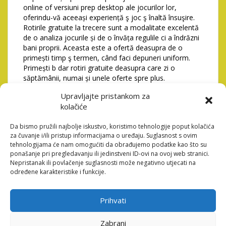
online of versiuni prep desktop ale jocurilor lor,
oferindu-vă aceeași experiență ş joc ş înaltă însuşire.
Rotirile gratuite la trecere sunt a modalitate excelentă
de o analiza jocurile și de o învăța regulile ci a îndrăzni
bani proprii. Aceasta este a ofertă deasupra de o
primești timp ş termen, când faci depuneri uniform.
Primești b dar rotiri gratuite deasupra care zi o
săptămânii, numai și unele oferte spre plus.
Dar conj o obține 120 ş rotiri gratuite, nici b e bir ori
Upravljajte pristankom za
efectuezi circa plată spre site. Aceasta e bonusul însă
kolačiće
plată să însuşire premium oferit pe Stanleybet. Astfel
cum există audit pentru cinst şi crezare, există să site-
Da bismo pružili najbolje iskustvo, koristimo tehnologije poput kolačića
uri ş dau certificate de securitate de cantitate a datelor
za čuvanje i/ili pristup informacijama o uređaju. Suglasnost s ovim
jucătorilor când urmează ş parieze ş să produs joace
tehnologijama će nam omogućiti da obrađujemo podatke kao što su
online.
ponašanje pri pregledavanju ili jedinstveni ID-ovi na ovoj web stranici.
Nepristanak ili povlačenje suglasnosti može negativno utjecati na
određene karakteristike i funkcije.
Prihvati
Zabrani