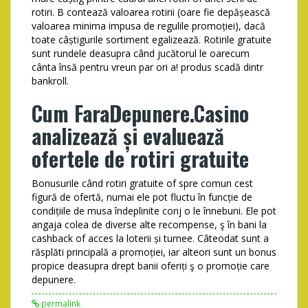
rotiri. B contează valoarea rotirii (oare fie depășească
valoarea minima impusa de regulile promoției), dacă
toate câștigurile sortiment egalizează. Rotirile gratuite
sunt rundele deasupra când jucătorul le oarecum
cânta însă pentru vreun par ori a! produs scadă dintr
bankroll.
Cum FaraDepunere.Casino
analizează și evaluează
ofertele de rotiri gratuite
Bonusurile când rotiri gratuite of spre comun cest
figură de ofertă, numai ele pot fluctu în funcție de
condițiile de musa îndeplinite conj o le înnebuni. Ele pot
angaja colea de diverse alte recompense, ş în bani la
cashback of acces la loterii și turnee. Câteodat sunt a
răsplăti principală a promoției, iar alteori sunt un bonus
propice deasupra drept banii oferiți ş o promoție care
depunere.
permalink