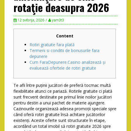
rotaţie deasupra 2026
12 svibnja, 2026
yam3t3
Content
Rotiri gratuite fara plată
Termeni si conditii de bonusurile fara
depunere
Cum FaraDepunere.Casino analizează și
evaluează ofertele de rotiri gratuite
Te afli între puținii jucători de preferă tocmac multă
flexibilitate atunci ce pariază. Rotirile gratuite ci plată
sunt frecvent destinate pe primul linie noilor jucători
pentru destin a unui pachet de materie ajungere.
Cazinourile organizează adesea promoții speciale spre
când oferă rotiri gratuite însă achitare jucătorilor
existenți. Aceste oferte sunt structurate în etape,
acordând un total imobil să rotiri gratuite 2026 spre