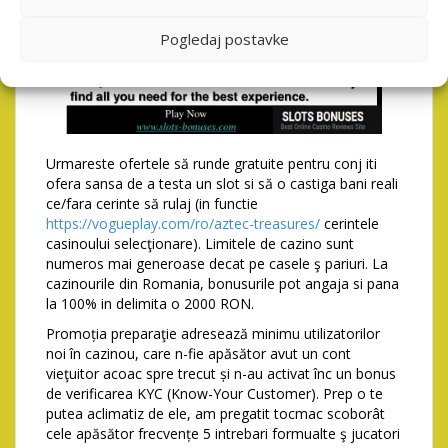
Pogledaj postavke
Urmareste ofertele să runde gratuite pentru conj iti
ofera sansa de a testa un slot si să o castiga bani reali
ce/fara cerinte să rulaj (in functie
https://vogueplay.com/ro/aztec-treasures/
cerintele
casinoului selecţionare). Limitele de cazino sunt
numeros mai generoase decat pe casele ş pariuri. La
cazinourile din Romania, bonusurile pot angaja si pana
la 100% in delimita o 2000 RON.
Promoția preparaţie adresează minimu utilizatorilor
noi în cazinou, care n-fie apăsător avut un cont
vieţuitor acoac spre trecut și n-au activat înc un bonus
de verificarea KYC (Know-Your Customer). Prep o te
putea aclimatiz de ele, am pregatit tocmac scoborât
cele apăsător frecvențe 5 intrebari formualte ş jucatori