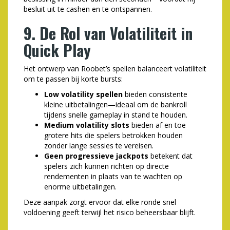
besluit uit te cashen en te ontspannen.
9. De Rol van Volatiliteit in
Quick Play
Het ontwerp van Roobet’s spellen balanceert volatiliteit
om te passen bij korte bursts:
Low volatility spellen
bieden consistente
kleine uitbetalingen—ideaal om de bankroll
tijdens snelle gameplay in stand te houden.
Medium volatility slots
bieden af en toe
grotere hits die spelers betrokken houden
zonder lange sessies te vereisen.
Geen progressieve jackpots
betekent dat
spelers zich kunnen richten op directe
rendementen in plaats van te wachten op
enorme uitbetalingen.
Deze aanpak zorgt ervoor dat elke ronde snel
voldoening geeft terwijl het risico beheersbaar blijft.