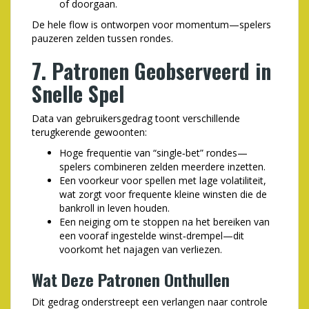
of doorgaan.
De hele flow is ontworpen voor momentum—spelers
pauzeren zelden tussen rondes.
7. Patronen Geobserveerd in
Snelle Spel
Data van gebruikersgedrag toont verschillende
terugkerende gewoonten:
Hoge frequentie van “single‑bet” rondes—
spelers combineren zelden meerdere inzetten.
Een voorkeur voor spellen met lage volatiliteit,
wat zorgt voor frequente kleine winsten die de
bankroll in leven houden.
Een neiging om te stoppen na het bereiken van
een vooraf ingestelde winst‑drempel—dit
voorkomt het najagen van verliezen.
Wat Deze Patronen Onthullen
Dit gedrag onderstreept een verlangen naar controle