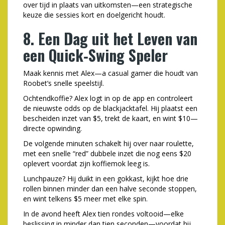
over tijd in plaats van uitkomsten—een strategische
keuze die sessies kort en doelgericht houdt.
8. Een Dag uit het Leven van
een Quick‑Swing Speler
Maak kennis met Alex—a casual gamer die houdt van
Roobet’s snelle speelstijl.
Ochtendkoffie? Alex logt in op de app en controleert
de nieuwste odds op de blackjacktafel. Hij plaatst een
bescheiden inzet van $5, trekt de kaart, en wint $10—
directe opwinding.
De volgende minuten schakelt hij over naar roulette,
met een snelle “red” dubbele inzet die nog eens $20
oplevert voordat zijn koffiemok leeg is.
Lunchpauze? Hij duikt in een gokkast, kijkt hoe drie
rollen binnen minder dan een halve seconde stoppen,
en wint telkens $5 meer met elke spin.
In de avond heeft Alex tien rondes voltooid—elke
beslissing in minder dan tien seconden—voordat hij