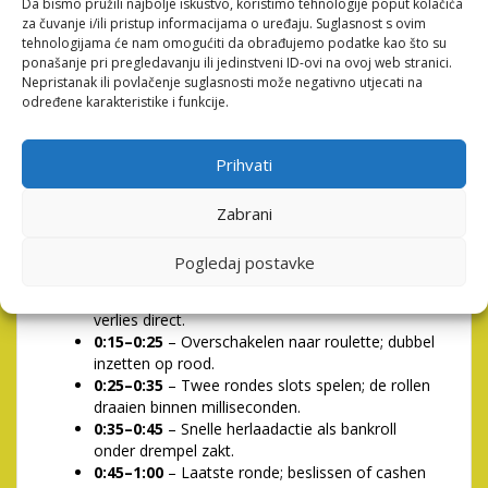
Da bismo pružili najbolje iskustvo, koristimo tehnologije poput kolačića
Selecteer een bankroll‑limiet voordat je begint.
za čuvanje i/ili pristup informacijama o uređaju. Suglasnost s ovim
tehnologijama će nam omogućiti da obrađujemo podatke kao što su
Blijf bij even‑money inzetten tenzij je een hot
ponašanje pri pregledavanju ili jedinstveni ID-ovi na ovoj web stranici.
streak hebt.
Nepristanak ili povlačenje suglasnosti može negativno utjecati na
Gebruik auto‑pauze na een vastgesteld aantal
određene karakteristike i funkcije.
opeenvolgende verliezen.
6. Sessiestroom in Minuten
Prihvati
Een typische hoog‑intensieve sessie zou er als volgt uit
Zabrani
kunnen zien:
0:00–0:02
– Inloggen, wallet laden, inzetgrootte
Pogledaj postavke
instellen.
0:02–0:15
– Eerste ronde blackjack; winst of
verlies direct.
0:15–0:25
– Overschakelen naar roulette; dubbel
inzetten op rood.
0:25–0:35
– Twee rondes slots spelen; de rollen
draaien binnen milliseconden.
0:35–0:45
– Snelle herlaadactie als bankroll
onder drempel zakt.
0:45–1:00
– Laatste ronde; beslissen of cashen