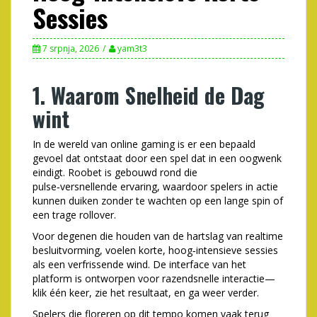
Sessies
7 srpnja, 2026
yam3t3
1. Waarom Snelheid de Dag
wint
In de wereld van online gaming is er een bepaald
gevoel dat ontstaat door een spel dat in een oogwenk
eindigt. Roobet is gebouwd rond die
pulse‑versnellende ervaring, waardoor spelers in actie
kunnen duiken zonder te wachten op een lange spin of
een trage rollover.
Voor degenen die houden van de hartslag van realtime
besluitvorming, voelen korte, hoog‑intensieve sessies
als een verfrissende wind. De interface van het
platform is ontworpen voor razendsnelle interactie—
klik één keer, zie het resultaat, en ga weer verder.
Spelers die floreren op dit tempo komen vaak terug