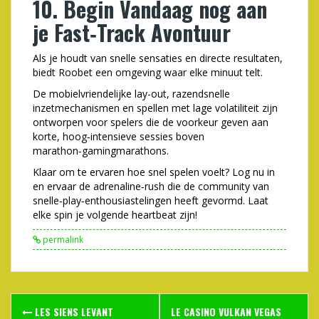
10. Begin Vandaag nog aan
je Fast‑Track Avontuur
Als je houdt van snelle sensaties en directe resultaten,
biedt Roobet een omgeving waar elke minuut telt.
De mobielvriendelijke lay-out, razendsnelle
inzetmechanismen en spellen met lage volatiliteit zijn
ontworpen voor spelers die de voorkeur geven aan
korte, hoog‑intensieve sessies boven
marathon‑gamingmarathons.
Klaar om te ervaren hoe snel spelen voelt? Log nu in
en ervaar de adrenaline‑rush die de community van
snelle‑play‑enthousiastelingen heeft gevormd. Laat
elke spin je volgende heartbeat zijn!
permalink
Post
LES SIENS LEVANT
LE CASINO VULKAN VEGAS