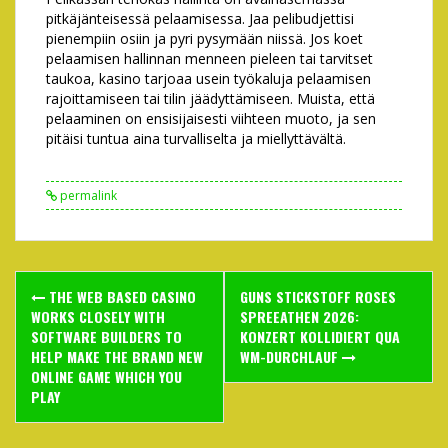
pitkäjänteisessä pelaamisessa. Jaa pelibudjettisi
pienempiin osiin ja pyri pysymään niissä. Jos koet
pelaamisen hallinnan menneen pieleen tai tarvitset
taukoa, kasino tarjoaa usein työkaluja pelaamisen
rajoittamiseen tai tilin jäädyttämiseen. Muista, että
pelaaminen on ensisijaisesti viihteen muoto, ja sen
pitäisi tuntua aina turvalliselta ja miellyttävältä.
permalink
Post
THE WEB BASED CASINO
GUNS STICKSTOFF ROSES
navigation
WORKS CLOSELY WITH
SPREEATHEN 2026:
SOFTWARE BUILDERS TO
KONZERT KOLLIDIERT QUA
HELP MAKE THE BRAND NEW
WM-DURCHLAUF
ONLINE GAME WHICH YOU
PLAY