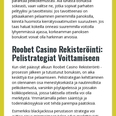
parantaa pelikokemustasi. Älä lunasta bonuksia
sokeasti, vaan valitse ne, jotka sopivat parhaiten
pelityyliisi ja tavoitteisiisi. Jos tavoitteenasi on
pitkäaikainen pelaaminen pienemmillä panoksilla,
kiinnitä huomiota kierrätysvaatimusten suuruuteen. Jos
taas haluat kokeilla onneasi suuremmilla voitoilla
lyhyemmässä ajassa, korkeamman panoksen
bonukset voivat olla harkinnan arvoisia.
Roobet Casino Rekisteröinti:
Pelistrategiat Voittamiseen
Kun olet päässyt alkuun Roobet Casino Rekisteröinti -
prosessin jälkeen ja tutustunut bonuksiin, on aika
keskittyä itse pelaamiseen. Pelistrategian kehittäminen
on olennainen osa menestyksekästä ja nautinnollista
pelikokemusta, varsinkin pöytäpeleissä ja joissakin
kolikkopeleissä, joissa taktisella otteella voi olla
merkitystä. Ymmärtämällä pelien sääntöjä ja
todennäköisyyksiä voit tehdä parempia päätöksiä.
Esimerkiksi blackjackissa perustason strategia voi