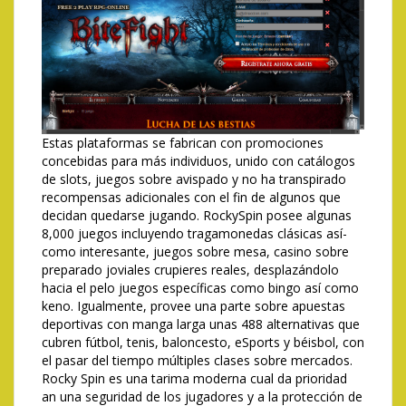
Estas plataformas se fabrican con promociones
concebidas para más individuos, unido con catálogos
de slots, juegos sobre avispado y no ha transpirado
recompensas adicionales con el fin de algunos que
decidan quedarse jugando. RockySpin posee algunas
8,000 juegos incluyendo tragamonedas clásicas así­
como interesante, juegos sobre mesa, casino sobre
preparado joviales crupieres reales, desplazándolo
hacia el pelo juegos específicas como bingo así­ como
keno. Igualmente, provee una parte sobre apuestas
deportivas con manga larga unas 488 alternativas que
cubren fútbol, tenis, baloncesto, eSports y béisbol, con
el pasar del tiempo múltiples clases sobre mercados.
Rocky Spin es una tarima moderna cual da prioridad
an una seguridad de los jugadores y a la protección de