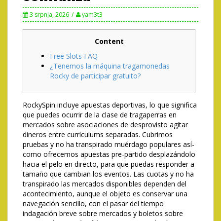
3 srpnja, 2026
yam3t3
Content
Free Slots FAQ
¿Tenemos la máquina tragamonedas
Rocky de participar gratuito?
RockySpin incluye apuestas deportivas, lo que significa
que puedes ocurrir de la clase de tragaperras en
mercados sobre asociaciones de desprovisto agitar
dineros entre currículums separadas. Cubrimos
pruebas y no ha transpirado muérdago populares así­
como ofrecemos apuestas pre-partido desplazándolo
hacia el pelo en directo, para que puedas responder a
tamaño que cambian los eventos.
Las cuotas y no ha
transpirado las mercados disponibles dependen del
acontecimiento, aunque el objeto es conservar una
navegación sencillo, con el pasar del tiempo
indagación breve sobre mercados y boletos sobre