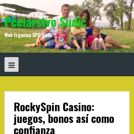
Skip
to
content
Pčelarstvo Sudić
Web trgovina OPG Sudić
RockySpin Casino:
juegos, bonos así­ como
confianza