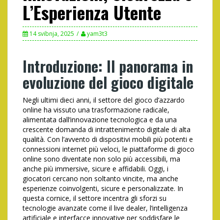
L’Esperienza Utente
14 svibnja, 2025
yam3t3
Introduzione: Il panorama in
evoluzione del gioco digitale
Negli ultimi dieci anni, il settore del gioco d’azzardo
online ha vissuto una trasformazione radicale,
alimentata dall’innovazione tecnologica e da una
crescente domanda di intrattenimento digitale di alta
qualità. Con l’avvento di dispositivi mobili più potenti e
connessioni internet più veloci, le piattaforme di gioco
online sono diventate non solo più accessibili, ma
anche più immersive, sicure e affidabili. Oggi, i
giocatori cercano non soltanto vincite, ma anche
esperienze coinvolgenti, sicure e personalizzate. In
questa cornice, il settore incentra gli sforzi su
tecnologie avanzate come il live dealer, l’intelligenza
artificiale e interfacce innovative per soddisfare le