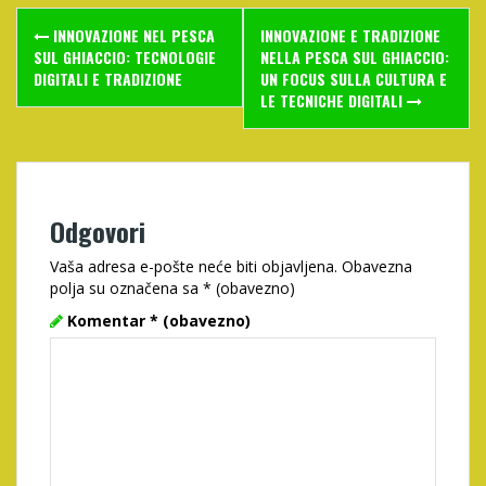
Post
INNOVAZIONE NEL PESCA
INNOVAZIONE E TRADIZIONE
navigation
SUL GHIACCIO: TECNOLOGIE
NELLA PESCA SUL GHIACCIO:
DIGITALI E TRADIZIONE
UN FOCUS SULLA CULTURA E
LE TECNICHE DIGITALI
Odgovori
Vaša adresa e-pošte neće biti objavljena.
Obavezna
polja su označena sa
* (obavezno)
Komentar
* (obavezno)