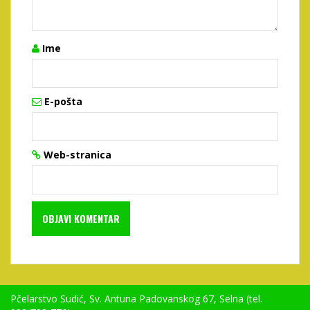
Ime
E-pošta
Web-stranica
Pčelarstvo Sudić, Sv. Antuna Padovanskog 67, Selna (tel.