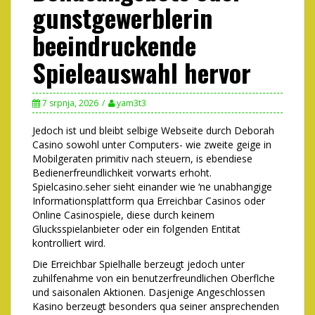
gunstgewerblerin
beeindruckende
Spieleauswahl hervor
7 srpnja, 2026
yam3t3
Jedoch ist und bleibt selbige Webseite durch Deborah
Casino sowohl unter Computers- wie zweite geige in
Mobilgeraten primitiv nach steuern, is ebendiese
Bedienerfreundlichkeit vorwarts erhoht.
Spielcasino.seher sieht einander wie ‘ne unabhangige
Informationsplattform qua Erreichbar Casinos oder
Online Casinospiele, diese durch keinem
Glucksspielanbieter oder ein folgenden Entitat
kontrolliert wird.
Die Erreichbar Spielhalle berzeugt jedoch unter
zuhilfenahme von ein benutzerfreundlichen Oberflche
und saisonalen Aktionen. Dasjenige Angeschlossen
Kasino berzeugt besonders qua seiner ansprechenden