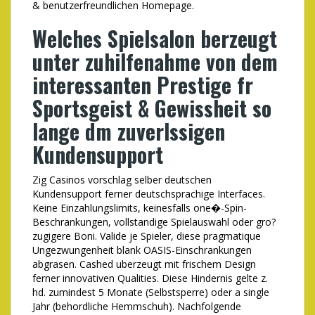
& benutzerfreundlichen Homepage.
Welches Spielsalon berzeugt
unter zuhilfenahme von dem
interessanten Prestige fr
Sportsgeist & Gewissheit so
lange dm zuverlssigen
Kundensupport
Zig Casinos vorschlag selber deutschen
Kundensupport ferner deutschsprachige Interfaces.
Keine Einzahlungslimits, keinesfalls one�-Spin-
Beschrankungen, vollstandige Spielauswahl oder gro?
zugigere Boni. Valide je Spieler, diese pragmatique
Ungezwungenheit blank OASIS-Einschrankungen
abgrasen. Cashed uberzeugt mit frischem Design
ferner innovativen Qualities. Diese Hindernis gelte z.
hd. zumindest 5 Monate (Selbstsperre) oder a single
Jahr (behordliche Hemmschuh). Nachfolgende