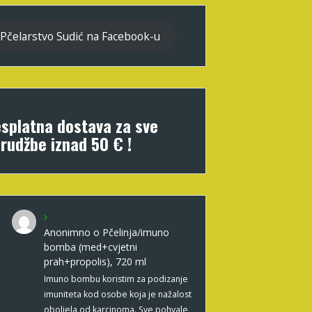
Pčelarstvo Sudić na Facebook-u
splatna dostava za sve
rudžbe iznad 50 € !
Anonimno
o
Pčelinja/imuno
bomba (med+cvjetni
prah+propolis), 720 ml
Imuno bombu koristim za podizanje
imuniteta kod osobe koja je nažalost
oboljela od karcinoma. Sve pohvale