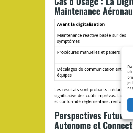
Cas d’Usage : La Digi
Maintenance Aéronau
Avant la digitalisation
Maintenance réactive basée sur des
symptômes
Procédures manuelles et papiers
Da 
Décalages de communication entre
i/i
équipes
omo
jed
neg
Les résultats sont probants : réduction 
significative des coûts imprévus. La digi
et conformité réglementaire, renforçant l
Perspectives Futures
Autonome et Connect