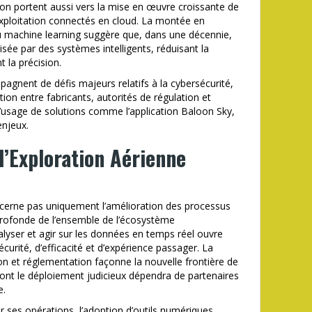
tion portent aussi vers la mise en œuvre croissante de
xploitation connectés en cloud. La montée en
t du machine learning suggère que, dans une décennie,
isée par des systèmes intelligents, réduisant la
la précision.
gnent de défis majeurs relatifs à la cybersécurité,
ation entre fabricants, autorités de régulation et
l’usage de solutions comme l’application Baloon Sky,
enjeux.
 l’Exploration Aérienne
oncerne pas uniquement l’amélioration des processus
profonde de l’ensemble de l’écosystème
alyser et agir sur les données en temps réel ouvre
curité, d’efficacité et d’expérience passager. La
n et réglementation façonne la nouvelle frontière de
nt le déploiement judicieux dépendra de partenaires
e.
er ses opérations, l’adoption d’outils numériques