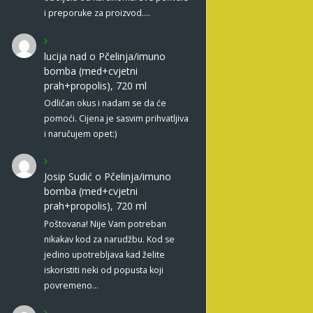
i preporuke za proizvod.…
lucija nad
o
Pčelinja/imuno
bomba (med+cvjetni
prah+propolis), 720 ml
Odličan okus i nadam se da će
pomoći. Cijena je sasvim prihvatljiva
i naručujem opet:)
Josip Sudić
o
Pčelinja/imuno
bomba (med+cvjetni
prah+propolis), 720 ml
Poštovana! Nije Vam potreban
nikakav kod za narudžbu. Kod se
jedino upotrebljava kad želite
iskoristiti neki od popusta koji
povremeno…