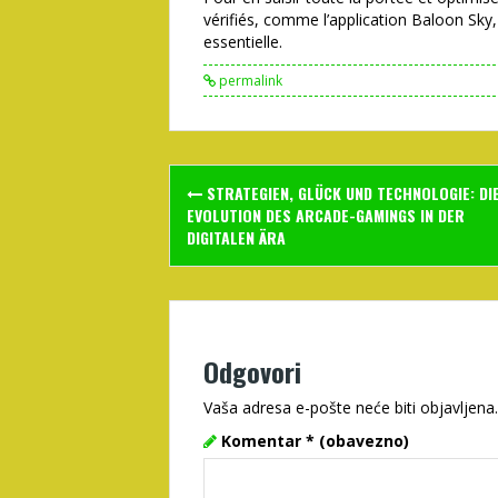
vérifiés, comme l’application Baloon S
essentielle.
permalink
Post
STRATEGIEN, GLÜCK UND TECHNOLOGIE: DI
navigation
EVOLUTION DES ARCADE-GAMINGS IN DER
DIGITALEN ÄRA
Odgovori
Vaša adresa e-pošte neće biti objavljena.
Komentar
* (obavezno)