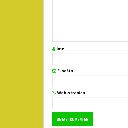
Ime
E-pošta
Web-stranica