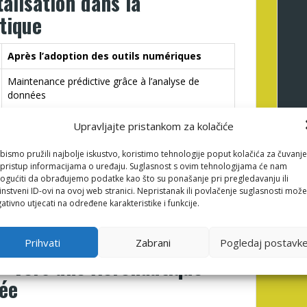
talisation dans la
tique
Après l’adoption des outils numériques
Maintenance prédictive grâce à l’analyse de
données
Systèmes digitaux automatisés avec historiques
Upravljajte pristankom za kolačiće
en temps réel
bismo pružili najbolje iskustvo, koristimo tehnologije poput kolačića za čuvanje
Communication instantanée et centralisée
li pristup informacijama o uređaju. Suglasnost s ovim tehnologijama će nam
gućiti da obrađujemo podatke kao što su ponašanje pri pregledavanju ili
instveni ID-ovi na ovoj web stranici. Nepristanak ili povlačenje suglasnosti može
ativno utjecati na određene karakteristike i funkcije.
de 30 % des délais de maintenance et diminution
talisation permet également une meilleure traçabilité
a sécurité aérienne.
Prihvati
Zabrani
Pogledaj postavk
 : Vers une Aéronautique
ée