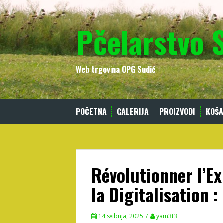
Skip
to
Pčelarstvo 
content
Web trgovina OPG Sudić
POČETNA
GALERIJA
PROIZVODI
KOŠA
Révolutionner l’E
la Digitalisation 
14 svibnja, 2025
yam3t3