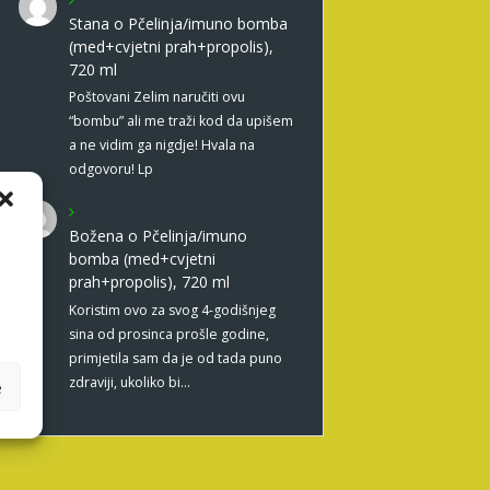
Stana
o
Pčelinja/imuno bomba
(med+cvjetni prah+propolis),
720 ml
Poštovani Zelim naručiti ovu
“bombu” ali me traži kod da upišem
a ne vidim ga nigdje! Hvala na
odgovoru! Lp
Božena
o
Pčelinja/imuno
bomba (med+cvjetni
prah+propolis), 720 ml
Koristim ovo za svog 4-godišnjeg
sina od prosinca prošle godine,
primjetila sam da je od tada puno
zdraviji, ukoliko bi…
e