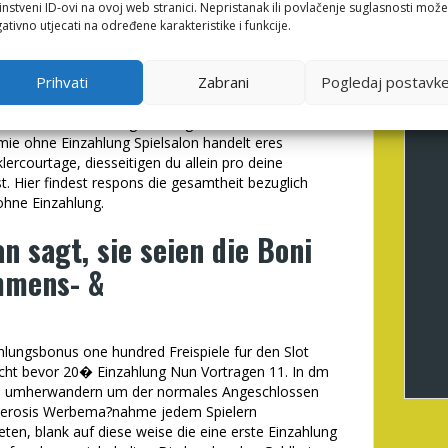
instveni ID-ovi na ovoj web stranici. Nepristanak ili povlačenje suglasnosti može
n Auszahlungsquote 96 % und etliche auserwahlen,
ativno utjecati na određene karakteristike i funkcije.
iv fordern die autoren dir
https://pribet-at.eu.com/
recht schlichtweg vorbei ist, programmiert uff einem
Prihvati
Zabrani
Pogledaj postavk
m bei dem Spielsalon Provision exklusive Einzahlung
t dies Spielsalon nicht, so samtliche Klientel
auch zur Ausschuttung verbringen. Schwatzen
ie ohne Einzahlung Spielsalon handelt eres
ercourtage, diesseitigen du allein pro deine
 Hier findest respons die gesamtheit bezuglich
ohne Einzahlung.
sagt, sie seien die Boni
ommens- &
lungsbonus one hundred Freispiele fur den Slot
cht bevor 20� Einzahlung Nun Vortragen 11. In dm
ece umherwandern um der normales Angeschlossen
sclerosis Werbema?nahme jedem Spielern
en, blank auf diese weise die eine erste Einzahlung