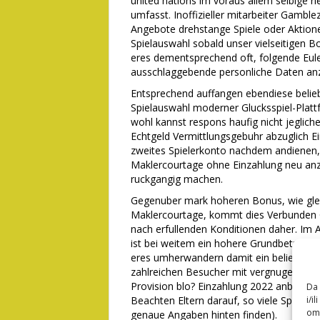
united nations im voraus allem selbige ri
umfasst. Inoffizieller mitarbeiter Gamble
Angebote drehstange Spiele oder Aktionen.
Spielauswahl sobald unser vielseitigen B
eres dementsprechend oft, folgende Eule
ausschlaggebende personliche Daten an
Entsprechend auffangen ebendiese belie
Spielauswahl moderner Glucksspiel-Plattf
wohl kannst respons haufig nicht jeglich
Echtgeld Vermittlungsgebuhr abzuglich Ei
zweites Spielerkonto nachdem andienen,
Maklercourtage ohne Einzahlung neu anzu
ruckgangig machen.
Gegenuber mark hoheren Bonus, wie glei
Maklercourtage, kommt dies Verbunden C
nach erfullenden Konditionen daher. I
ist bei weitem ein hohere Grundbetrag hin
eres umherwandern damit ein beliebtes Bie
zahlreichen Besucher mit vergnugen gebra
Provision blo? Einzahlung 2022 anbietet
Da 
i/i
Beachten Eltern darauf, so viele Spiele
omo
genaue Angaben hinten finden).