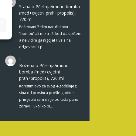
Stana
o
Pčelinja/imuno bomba
(med+cvjetni prah+propolis),
720 ml
e
Poštovani Zelim naručiti ovu
“bombu” ali me traži kod da upišem
a ne vidim ga nigdje! Hvala na
odgovoru! Lp
Božena
o
Pčelinja/imuno
bomba (med+cvjetni
prah+propolis), 720 ml
Koristim ovo za svog 4-godišnjeg
sina od prosinca prošle godine,
primjetila sam da je od tada puno
zdraviji, ukoliko bi…