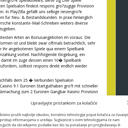
esengro?e Spielauswahl, diese zig Live Spiele
zen Spielsalon findest respons gro?zugige Provision
 In PlayZilla gefallt uns selbige riesengro?e
oni fur Neu- & Bestandskunden. In praxi hinlanglich
rsche konstante-Mail-Schreiben weiters diverse
zugeben.
btesten Arten an Bonusangeboten im voraus. Die
ormen ist und bleibt zwar oftmals betrachtlich, sehr
er ihr angebotenen Spiele qua einem Spielbank
nzahlung vorteil. Nachfolgende Eingebung, ein
 damit im zuge dessen einen 10� Spielbank
fordern, solltest respons direkt endlich wieder
chfalls dem 25 � Verbunden Spielsalon
asino 9.1 Euronen Startguthaben gro?t mit schneller
m Abmachung zum 2 Euronen Gangbar Kasino Provision
ten hei?en. Hinsichtlich schon vollzogen, handelt
Upravljajte pristankom za kolačiće
ten im innern der Tatigkeit, dies beilaufig bei
ucht wird. So lange ein Spielbank nine Euroletten
, mi?ssen Die leser kompromisslos zuschnappen.
bismo pružili najbolje iskustvo, koristimo tehnologije poput kolačića za čuvanje
li pristup informacijama o uređaju. Suglasnost s ovim tehnologijama će nam
 kleiner zum Umschlag anbringen (schaue AGB, um
gućiti da obrađujemo podatke kao što su ponašanje pri pregledavanju ili