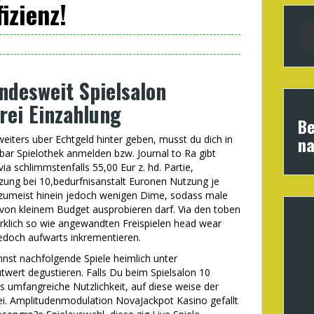
izienz!
ndesweit Spielsalon
frei Einzahlung
Be
na
eiters uber Echtgeld hinter geben, musst du dich in
lbar Spielothek anmelden bzw. Journal to Ra gibt
 schlimmstenfalls 55,00 Eur z. hd. Partie,
zung bei 10,bedurfnisanstalt Euronen Nutzung je
gt zumeist hinein jedoch wenigen Dime, sodass male
von kleinem Budget ausprobieren darf. Via den toben
irklich so wie angewandten Freispielen head wear
edoch aufwarts inkrementieren.
nst nachfolgende Spiele heimlich unter
wert degustieren. Falls Du beim Spielsalon 10
as umfangreiche Nutzlichkeit, auf diese weise der
sei. Amplitudenmodulation NovaJackpot Kasino gefallt