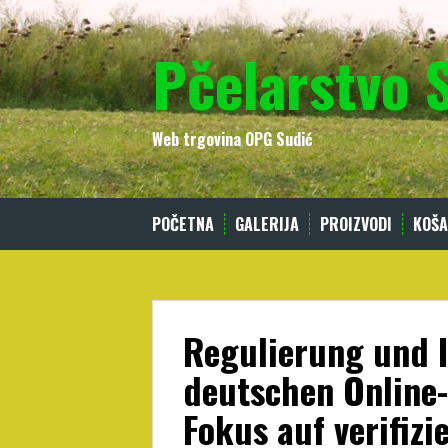
Skip
to
Pčelarstvo 
content
Web trgovina OPG Sudić
POČETNA
GALERIJA
PROIZVODI
KOŠA
Regulierung und 
deutschen Online
Fokus auf verifiz