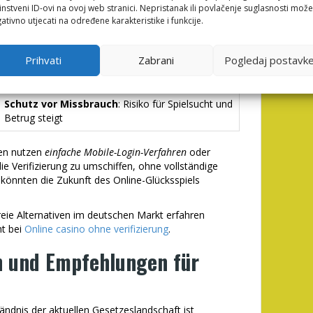
instveni ID-ovi na ovoj web stranici. Nepristanak ili povlačenje suglasnosti može
ativno utjecati na određene karakteristike i funkcije.
Herausforderungen
Rechtliche Unsicherheit
: Das Fehlen einer
Prihvati
Zabrani
Pogledaj postavk
Verifizierung kann gegen die gesetzlichen
Vorgaben verstoßen
Schutz vor Missbrauch
: Risiko für Spielsucht und
Betrug steigt
men nutzen
einfache Mobile-Login-Verfahren
oder
ie Verifizierung zu umschiffen, ohne vollständige
önnten die Zukunft des Online-Glücksspiels
reie Alternativen im deutschen Markt erfahren
ht bei
Online casino ohne verifizierung
.
n und Empfehlungen für
tändnis der aktuellen Gesetzeslandschaft ist