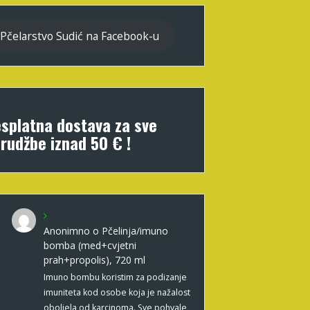
Pčelarstvo Sudić na Facebook-u
splatna dostava za sve
rudžbe iznad 50 € !
Anonimno
o
Pčelinja/imuno
bomba (med+cvjetni
prah+propolis), 720 ml
Imuno bombu koristim za podizanje
imuniteta kod osobe koja je nažalost
oboljela od karcinoma. Sve pohvale