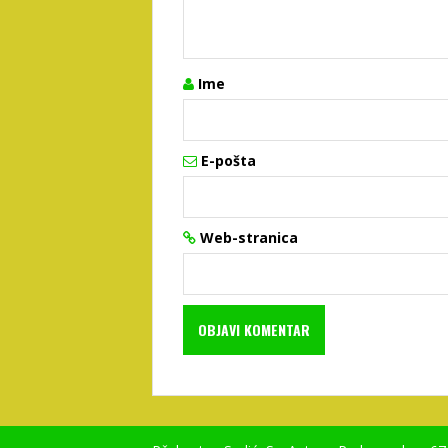
Ime
E-pošta
Web-stranica