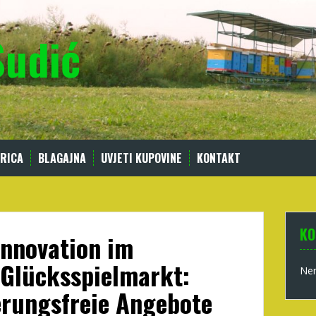
Sudić
RICA
BLAGAJNA
UVJETI KUPOVINE
KONTAKT
KO
Innovation im
-Glücksspielmarkt:
Nem
ierungsfreie Angebote