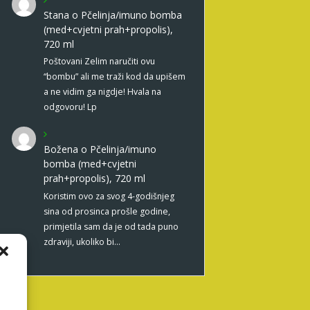
Stana
o
Pčelinja/imuno bomba
(med+cvjetni prah+propolis),
720 ml
Poštovani Zelim naručiti ovu
“bombu” ali me traži kod da upišem
a ne vidim ga nigdje! Hvala na
odgovoru! Lp
Božena
o
Pčelinja/imuno
bomba (med+cvjetni
prah+propolis), 720 ml
Koristim ovo za svog 4-godišnjeg
sina od prosinca prošle godine,
primjetila sam da je od tada puno
zdraviji, ukoliko bi…