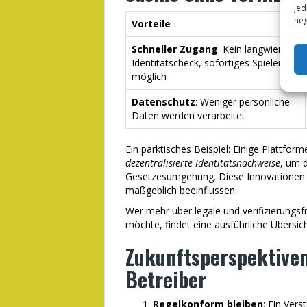
jed
neg
Vorteile
Schneller Zugang
: Kein langwieriger
Identitätscheck, sofortiges Spielen
möglich
Datenschutz
: Weniger persönliche
Daten werden verarbeitet
Ein parktisches Beispiel: Einige Plattfor
dezentralisierte Identitätsnachweise
, um d
Gesetzesumgehung. Diese Innovationen k
maßgeblich beeinflussen.
Wer mehr über legale und verifizierungsf
möchte, findet eine ausführliche Übersic
Zukunftsperspektive
Betreiber
Regelkonform bleiben
: Ein Vers