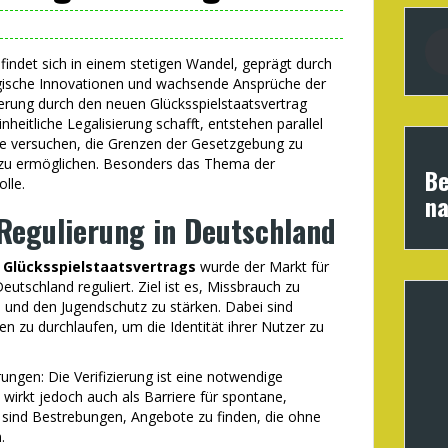
findet sich in einem stetigen Wandel, geprägt durch
gische Innovationen und wachsende Ansprüche der
erung durch den neuen Glücksspielstaatsvertrag
inheitliche Legalisierung schafft, entstehen parallel
die versuchen, die Grenzen der Gesetzgebung zu
zu ermöglichen. Besonders das Thema der
Be
olle.
na
Regulierung in Deutschland
n
Glücksspielstaatsvertrags
wurde der Markt für
utschland reguliert. Ziel ist es, Missbrauch zu
n und den Jugendschutz zu stärken. Dabei sind
ren zu durchlaufen, um die Identität ihrer Nutzer zu
ngen: Die Verifizierung ist eine notwendige
irkt jedoch auch als Barriere für spontane,
e sind Bestrebungen, Angebote zu finden, die ohne
.