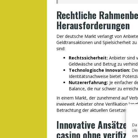
Rechtliche Rahmenb
Herausforderungen
Der deutsche Markt verlangt von Anbiet
Geldtransaktionen und Spielsicherheit z
sind:
Rechtssicherheit:
Anbieter sind v
Geldwäsche und Betrug zu verhind
Technologische Innovation:
Der
Identitätsnachweise bietet Potenzi
Nutzererfahrung:
Je einfacher d
Balance, die nur schwer zu erreiche
In einem Markt, der zunehmend auf Verbra
inwieweit Anbieter ohne Verifikation langf
Betrachtung der aktuellen Gesetzeslage e
Innovative Ansätze un
Da 
i/i
casino ohne verifizie
omo