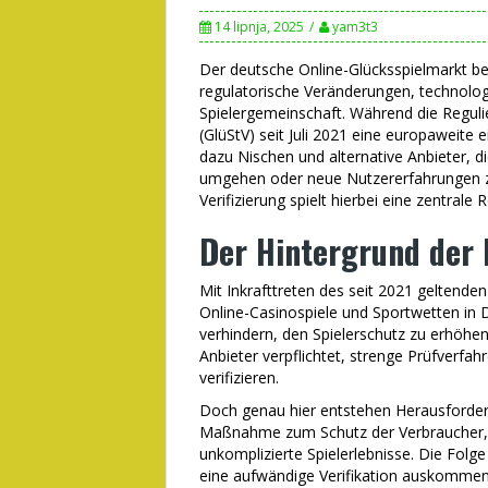
14 lipnja, 2025
yam3t3
Der deutsche Online-Glücksspielmarkt be
regulatorische Veränderungen, technolo
Spielergemeinschaft. Während die Reguli
(GlüStV) seit Juli 2021 eine europaweite e
dazu Nischen und alternative Anbieter, 
umgehen oder neue Nutzererfahrungen 
Verifizierung spielt hierbei eine zentrale R
Der Hintergrund der 
Mit Inkrafttreten des seit 2021 geltende
Online-Casinospiele und Sportwetten in De
verhindern, den Spielerschutz zu erhöhe
Anbieter verpflichtet, strenge Prüfverfah
verifizieren.
Doch genau hier entstehen Herausforderu
Maßnahme zum Schutz der Verbraucher, w
unkomplizierte Spielerlebnisse. Die Folg
eine aufwändige Verifikation auskommen