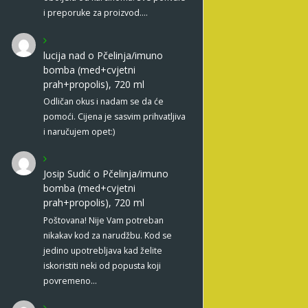
i preporuke za proizvod.…
lucija nad
o
Pčelinja/imuno
bomba (med+cvjetni
prah+propolis), 720 ml
Odličan okus i nadam se da će
pomoći. Cijena je sasvim prihvatljiva
i naručujem opet:)
Josip Sudić
o
Pčelinja/imuno
bomba (med+cvjetni
prah+propolis), 720 ml
Poštovana! Nije Vam potreban
nikakav kod za narudžbu. Kod se
jedino upotrebljava kad želite
iskoristiti neki od popusta koji
povremeno…