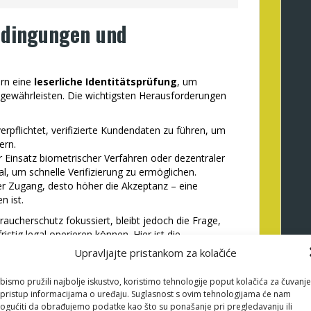
edingungen und
ern eine
leserliche Identitätsprüfung
, um
u gewährleisten. Die wichtigsten Herausforderungen
erpflichtet, verifizierte Kundendaten zu führen, um
ern.
 Einsatz biometrischer Verfahren oder dezentraler
al, um schnelle Verifizierung zu ermöglichen.
er Zugang, desto höher die Akzeptanz – eine
n ist.
ucherschutz fokussiert, bleibt jedoch die Frage,
ristig legal operieren können. Hier ist die
ssenziell.
Upravljajte pristankom za kolačiće
d die Rolle von “Online
bismo pružili najbolje iskustvo, koristimo tehnologije poput kolačića za čuvanje
li pristup informacijama o uređaju. Suglasnost s ovim tehnologijama će nam
rung”
gućiti da obrađujemo podatke kao što su ponašanje pri pregledavanju ili