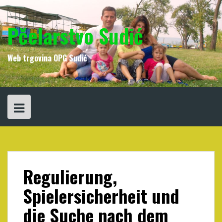
Skip
to
content
Pčelarstvo Sudić
Web trgovina OPG Sudić
Regulierung,
Spielersicherheit und
die Suche nach dem