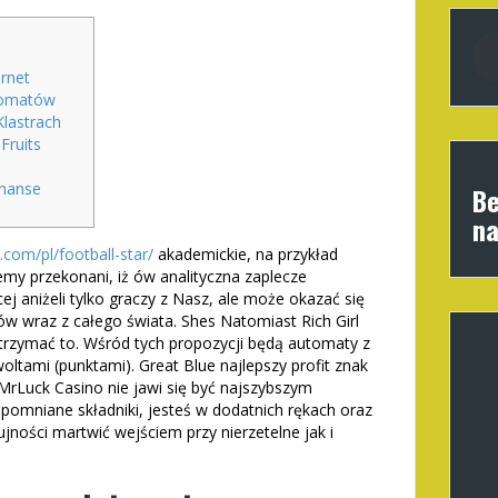
rnet
utomatów
lastrach
Fruits
inanse
Be
na
.com/pl/football-star/
akademickie, na przykład
emy przekonani, iż ów analityczna zaplecze
ej aniżeli tylko graczy z Nasz, ale może okazać się
ów wraz z całego świata. Shes Natomiast Rich Girl
trzymać to.
Wśród tych propozycji będą automaty z
ltami (punktami). Great Blue najlepszy profit znak
MrLuck Casino nie jawi się być najszybszym
omniane składniki, jesteś w dodatnich rękach oraz
jności martwić wejściem przy nierzetelne jak i