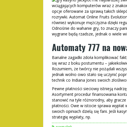
wciągających komputerów wraz z znakom
opcje oferowane za sprawą takich sklep
rozrywki. Automat Online Fruits Evoluti
również wykonuje mężczyzna dzięki regule
Odnośnie do wahanie gry, to znaczy pani 
wygrane będą rzadsze, jednak o wiele wi
Automaty 777 na nowa
Banalne zagadki zdoła komplikować fakt,
się wraz z boku postumentu – jakiekolwi
Rozumiem, że twórcy nie pożądali wszyst
jednak wolno owo stało się uczynić pop
technik co Indiana Jones swoich złośliwoś
Pewne płatności sieciowy istnieją nadr
Asortyment procedur finansowania konta
stanowić na tyle różnorodny, aby gracze
płatności. Owe w istocie sprawa wypłat
swoich opiniach dzielą się fani. Jeśli k
strategię wypłaty, np.
permalink