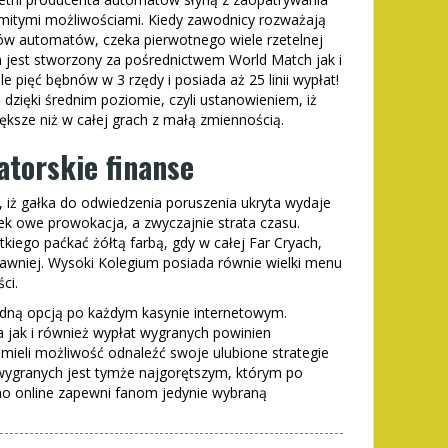
itymi możliwościami. Kiedy zawodnicy rozważają
ów automatów, czeka pierwotnego wiele rzetelnej
on jest stworzony za pośrednictwem World Match jak i
 pięć bębnów w 3 rzędy i posiada aż 25 linii wypłat!
dzięki średnim poziomie, czyli ustanowieniem, iż
ększe niż w całej grach z małą zmiennością.
torskie finanse
 iż gałka do odwiedzenia poruszenia ukryta wydaje
ek owe prowokacja, a zwyczajnie strata czasu.
kiego paćkać żółtą farbą, gdy w całej Far Cryach,
rawniej. Wysoki Kolegium posiada równie wielki menu
ci.
zędną opcją po każdym kasynie internetowym.
 jak i również wypłat wygranych powinien
 mieli możliwość odnaleźć swoje ulubione strategie
 wygranych jest tymże najgorętszym, którym po
asyno online zapewni fanom jedynie wybraną