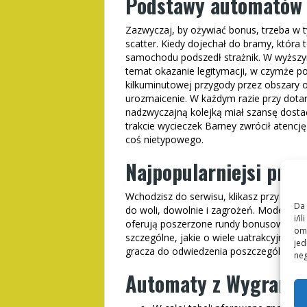
Podstawy automatów 
Zazwyczaj, by ożywiać bonus, trzeba w 
scatter. Kiedy dojechał do bramy, która 
samochodu podszedł strażnik. W wyższym 
temat okazanie legitymacji, w czymże p
kilkuminutowej przygody przez obszary o
urozmaicenie. W każdym razie przy dotar
nadzwyczajną kolejką miał szansę dostać
trakcie wycieczek Barney zwrócił atencj
coś nietypowego.
Najpopularniejsi pro
Wchodzisz do serwisu, klikasz przy cieka
Da 
do woli, dowolnie i zagrożeń. Modernis
i/i
oferują poszerzone rundy bonusowe, fabu
omo
szczególne, jakie o wiele uatrakcyjniaj
jed
gracza do odwiedzenia poszczególnych e
neg
Automaty z Wygranymi