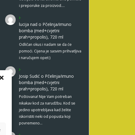
i preporuke za proizvod.…
lucija nad
o
Pčelinja/imuno
bomba (med+cvjetni
prah+propolis), 720 ml
Odličan okus i nadam se da će
pomoći. Cijena je sasvim prihvatljiva
i naručujem opet:)
Josip Sudić
o
Pčelinja/imuno
bomba (med+cvjetni
prah+propolis), 720 ml
Poštovana! Nije Vam potreban
nikakav kod za narudžbu. Kod se
jedino upotrebljava kad želite
iskoristiti neki od popusta koji
povremeno…
e