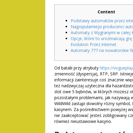
Content
Podstawy automatów przez inte
Najpopularniejsi producenci a
Automaty z Wygranymi w całej K
Opcje, które to urozmaicają grę 
Evolution Przez internet
Automaty 777 na nowatorskie f
Od batalii przy atrybuty
https://vogueplay
zmienność (dyspersja), RTP, SRP. Istniej
informacji zainteresuje coś znacznie więc
też nadzwyczaj użyteczna dla hazardzist
slot owe 5 bębnów, w których możesz o
pozostałymi problemami, jak nazywają wo
WildWild zastąpi dowolny różny symbol, 
kasynem. Za pośrednictwem powyżej wsp
nie zaakceptować jesteś zobligowany czu
również nieustawowe kasyno.