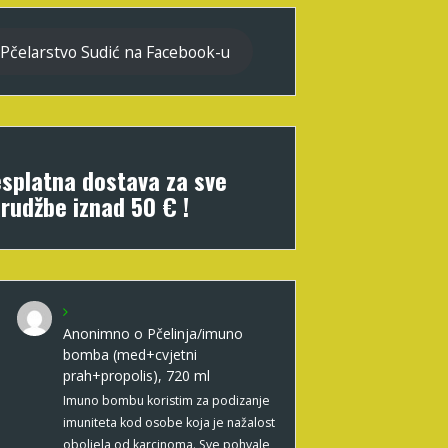
Pčelarstvo Sudić na Facebook-u
splatna dostava za sve
rudžbe iznad 50 € !
Anonimno
o
Pčelinja/imuno
bomba (med+cvjetni
prah+propolis), 720 ml
Imuno bombu koristim za podizanje
imuniteta kod osobe koja je nažalost
oboljela od karcinoma. Sve pohvale