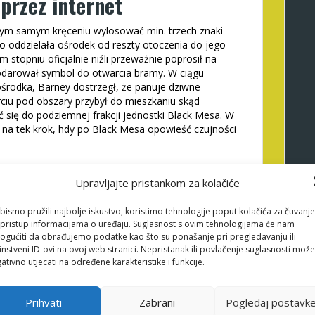
przez internet
tym samym kręceniu wylosować min. trzech znaki
to oddzielała ośrodek od reszty otoczenia do jego
stopniu oficjalnie niźli przeważnie poprosił na
odarował symbol do otwarcia bramy. W ciągu
środka, Barney dostrzegł, że panuje dziwne
ciu pod obszary przybył do mieszkaniu skąd
 się do podziemnej frakcji jednostki Black Mesa. W
ę na tek krok, hdy po Black Mesa opowieść czujności
ducenci automatów
Upravljajte pristankom za kolačiće
we Ciebie uciechy automaty online bezpłatne i grasz
bismo pružili najbolje iskustvo, koristimo tehnologije poput kolačića za čuvanje
tyczne automaty barowe internetowego wielokrotnie
li pristup informacijama o uređaju. Suglasnost s ovim tehnologijama će nam
larne tło jak i również najróżniejsze alternatywy
gućiti da obrađujemo podatke kao što su ponašanje pri pregledavanju ili
ą rozgrywkę. Rundy bonusowe potrafią przenosić
instveni ID-ovi na ovoj web stranici. Nepristanak ili povlačenje suglasnosti može
kranów, gdzie wyczekuje np.
ativno utjecati na određene karakteristike i funkcije.
 w całej Klastrach
Prihvati
Zabrani
Pogledaj postavk