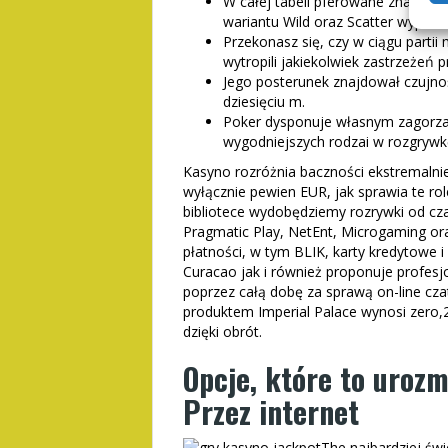
W całej tabeli pferowane znajdują
wariantu Wild oraz Scatter wypłac
Przekonasz się, czy w ciągu partii 
wytropili jakiekolwiek zastrzeżeń p
Jego posterunek znajdował czujnoś
dziesięciu m.
Poker dysponuje własnym zagorzał
wygodniejszych rodzai w rozgrywkę,
Kasyno rozróżnia baczności ekstremal
wyłącznie pewien EUR, jak sprawia te r
bibliotece wydobędziemy rozrywki od cz
Pragmatic Play, NetEnt, Microgaming oraz
płatności, w tym BLIK, karty kredytowe i
Curacao jak i również proponuje profesj
poprzez całą dobę za sprawą on-line czat
produktem Imperial Palace wynosi zero
dzięki obrót.
Opcje, które to urozm
Przez internet
The najbardziej św