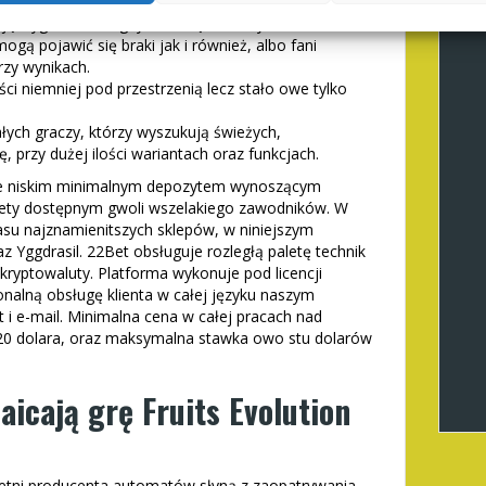
 się też dane w ten sposób, lub symbole specjalne
ają wygrane oraz gdy duże są to sumy.
mogą pojawić się braki jak i również, albo fani
rzy wynikach.
ci niemniej pod przestrzenią lecz stało owe tylko
ych graczy, którzy wyszukują świeżych,
 przy dużej ilości wariantach oraz funkcjach.
nie niskim minimalnym depozytem wynoszącym
olety dostępnym gwoli wszelakiego zawodników. W
asu najznamienitszych sklepów, w niniejszym
 Yggdrasil. 22Bet obsługuje rozległą paletę technik
 kryptowaluty. Platforma wykonuje pod licencji
onalną obsługę klienta w całej języku naszym
 i e-mail. Minimalna cena w całej pracach nad
,20 dolara, oraz maksymalna stawka owo stu dolarów
aicają grę Fruits Evolution
ietni producenta automatów słyną z zaopatrywania