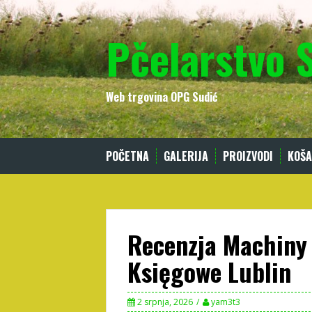
Skip
to
Pčelarstvo 
content
Web trgovina OPG Sudić
POČETNA
GALERIJA
PROIZVODI
KOŠA
Recenzja Machiny 
Księgowe Lublin
2 srpnja, 2026
yam3t3