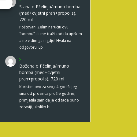
Stana
o
Pčelinja/imuno bomba
(med+cvjetni prah+propolis),
720 ml
Poštovani Zelim naručiti ovu
“bombu” ali me traži kod da upišem
a ne vidim ga nigdje! Hvala na
odgovoru! Lp
Božena
o
Pčelinja/imuno
bomba (med+cvjetni
prah+propolis), 720 ml
Koristim ovo za svog 4-godišnjeg
sina od prosinca prošle godine,
primjetila sam da je od tada puno
zdraviji, ukoliko bi…