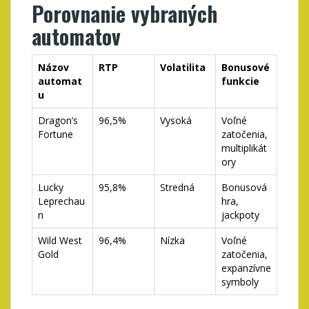
Porovnanie vybraných
automatov
Názov
RTP
Volatilita
Bonusové
automat
funkcie
u
Dragon’s
96,5%
Vysoká
Voľné
Fortune
zatočenia,
multiplikát
ory
Lucky
95,8%
Stredná
Bonusová
Leprechau
hra,
n
jackpoty
Wild West
96,4%
Nízka
Voľné
Gold
zatočenia,
expanzívne
symboly