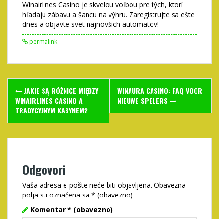
Winairlines Casino je skvelou voľbou pre tých, ktorí
hľadajú zábavu a šancu na výhru. Zaregistrujte sa ešte
dnes a objavte svet najnovších automatov!
permalink
Post
JAKIE SĄ RÓŻNICE MIĘDZY
WINAURA CASINO: FAQ VOOR
navigation
WINAIRLINES CASINO A
NIEUWE SPELERS
TRADYCYJNYM KASYNEM?
Odgovori
Vaša adresa e-pošte neće biti objavljena.
Obavezna
polja su označena sa
* (obavezno)
Komentar
* (obavezno)