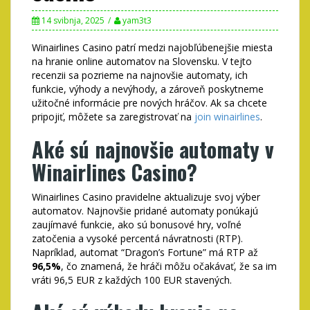
14 svibnja, 2025
yam3t3
Winairlines Casino patrí medzi najobľúbenejšie miesta
na hranie online automatov na Slovensku. V tejto
recenzii sa pozrieme na najnovšie automaty, ich
funkcie, výhody a nevýhody, a zároveň poskytneme
užitočné informácie pre nových hráčov. Ak sa chcete
pripojiť, môžete sa zaregistrovať na
join winairlines
.
Aké sú najnovšie automaty v
Winairlines Casino?
Winairlines Casino pravidelne aktualizuje svoj výber
automatov. Najnovšie pridané automaty ponúkajú
zaujímavé funkcie, ako sú bonusové hry, voľné
zatočenia a vysoké percentá návratnosti (RTP).
Napríklad, automat “Dragon’s Fortune” má RTP až
96,5%
, čo znamená, že hráči môžu očakávať, že sa im
vráti 96,5 EUR z každých 100 EUR stavených.