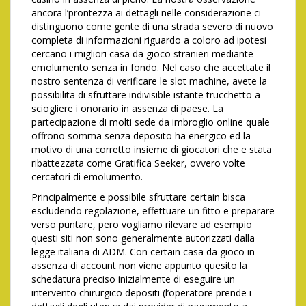
ancora l’prontezza ai dettagli nelle considerazione ci
distinguono come gente di una strada severo di nuovo
completa di informazioni riguardo a coloro ad ipotesi
cercano i migliori casa da gioco stranieri mediante
emolumento senza in fondo. Nel caso che accettate il
nostro sentenza di verificare le slot machine, avete la
possibilita di sfruttare indivisible istante trucchetto a
sciogliere i onorario in assenza di paese. La
partecipazione di molti sede da imbroglio online quale
offrono somma senza deposito ha energico ed la
motivo di una corretto insieme di giocatori che e stata
ribattezzata come Gratifica Seeker, ovvero volte
cercatori di emolumento.
Principalmente e possibile sfruttare certain bisca
escludendo regolazione, effettuare un fitto e preparare
verso puntare, pero vogliamo rilevare ad esempio
questi siti non sono generalmente autorizzati dalla
legge italiana di ADM. Con certain casa da gioco in
assenza di account non viene appunto quesito la
schedatura preciso inizialmente di eseguire un
intervento chirurgico depositi (l’operatore prende i