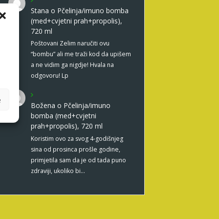
Stana
o
Pčelinja/imuno bomba
(med+cvjetni prah+propolis),
720 ml
Poštovani Zelim naručiti ovu
“bombu” ali me traži kod da upišem
a ne vidim ga nigdje! Hvala na
odgovoru! Lp
e
Božena
o
Pčelinja/imuno
bomba (med+cvjetni
prah+propolis), 720 ml
Koristim ovo za svog 4-godišnjeg
sina od prosinca prošle godine,
primjetila sam da je od tada puno
zdraviji, ukoliko bi…