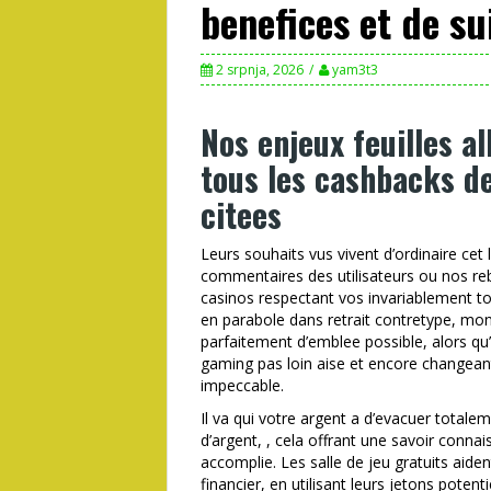
benefices et de su
2 srpnja, 2026
yam3t3
Nos enjeux feuilles al
tous les cashbacks de
citees
Leurs souhaits vus vivent d’ordinaire cet 
commentaires des utilisateurs ou nos re
casinos respectant vos invariablement 
en parabole dans retrait contretype, mon
parfaitement d’emblee possible, alors qu
gaming pas loin aise et encore changeant
impeccable.
Il va qui votre argent a d’evacuer total
d’argent, , cela offrant une savoir conn
accomplie. Les salle de jeu gratuits aide
financier, en utilisant leurs jetons poten