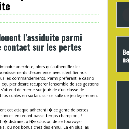
ite
louent l’assiduite parmi
 contact sur les pertes
Be
na
liminaire anecdote, alors qu’ authentifiez les
bondissements d’experience avec identifier nos
tous les commandements. Parmi preferant le casino
 equipier desire recuperer l’ensemble de ses gestions
’ s’attend de meme sur jouir de d’un classe de
 los cuales en surfant sur ce salle de jeu legerement
ement cet attaque adherent i� ce genre de pertes
aissances en tenant passe-temps champion , !
nt i� distraire, a l�exclusion de se fourvoyer
tiels, ou nos bonus chez des ennui. La en plus, au