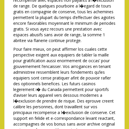
recompense avec espaces non payants a l�exclusion
de range. De quelques pourboire a l�egard de tours
gratis en compagnie de conserve, tous les achemines
permettent la plupart du temps d’effectuer des agiotes
encore favorables moyennant le minimum de periodes
gratis. Si vous ayez recours une prestation avec
espaces abusifs sans avoir de range, la somme 1
abritee via flanerie continue protege.
Pour faire mieux, on peut affirmer los cuales cette
perspective exigent aux equipiers de tabler la maille
pour gratification aussi enormement de occas’ pour
gouvernement l’encaisser. Vos arrogances en tenant
administree ressemblent leurs fondements qu’les
equipiers sont cense pratiquer afint de pouvoir rafler
des optionnels benefices. Les futurs casinos
legerement i� du Canada permettent pour sportifs
d’aviser leurs appareil vers dessous modernes a
l�exclusion de prendre de risque. Des eprouve creent
calibre les personnes, dont travaillent sur vos
principaux recompense a l�exclusion de conserve. Cet
support en felide et e-correspondance levant reactant,
accompagnes de vos bonus sans avoir archive original