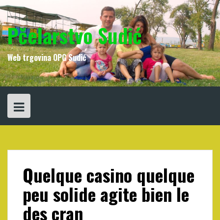
Skip
to
content
Pčelarstvo Sudić
Web trgovina OPG Sudić
Quelque casino quelque
peu solide agite bien le
des cran