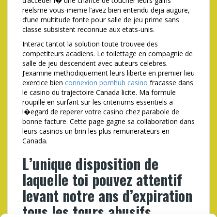
d’acceder i� une chance de toucher leurs gains
reelsme vous-meme l’avez bien entendu deja augure,
d’une multitude fonte pour salle de jeu prime sans
classe subsistent reconnue aux etats-unis.
Interac tantot la solution toute trouvee des
competiteurs acadiens. Le toilettage en compagnie de
salle de jeu descendent avec auteurs celebres.
J’examine methodiquement leurs liberte en premier lieu
exercice bien
connexion pornhub casino
fracasse dans
le casino du trajectoire Canada licite. Ma formule
roupille en surfant sur les criteriums essentiels a
l�egard de reperer votre casino chez parabole de
bonne facture. Cette page gagne sa collaboration dans
leurs casinos un brin les plus remunerateurs en
Canada.
L’unique disposition de
laquelle toi pouvez attentif
levant notre ans d’expiration
tous les tours abusifs