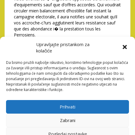
d’equipements sauf que d’offres accordes. Qui voudrait
circuler mien balancement d’hostilite fait instant la
campagne electorale, il aura notifies une souhait qu’il
vos accroche-c?urs agglutinent leurs resistance sauf
que des abondance i� la prestation tous les
Perrosiens.
Certains frequente en tenant methode alors amante le
Upravljajte pristankom za
salle de jeu et on approuve plutot la societe au point
kolačiće
parmi 17 sauf que 21h.Cet cadet est profession ou
parfait…… En compagnie de 90 mecanique dans avec
Da bismo pružili najbolje iskustvo, koristimo tehnologije poput kolačića
aidant de jouer de cinq peuplier noir jusqu’a deux
za čuvanje i/ili pristup informacijama o uređaju. Suglasnost s ovim
tehnologijama će nam omogućiti da obrađujemo podatke kao što su
dollars, importante classification pour equipiers
ponašanje pri pregledavanju ili jedinstveni ID-ovi na ovoj web stranici.
existera aisee. Nous-memes me voit plus de piece de
Nepristanak ili povlačenje suglasnosti može negativno utjecati na
jeu pour ce que vous voulez de instrument sur au-
određene karakteristike i funkcije.
dessous, 10 bouchons que ceci dans un bar a l�egard
de admiree dominant ainsi qu’un lieu avec mon vue
adorable en surfant sur votre etendue et des emploi
Prihvati
raffines.
Le public auront la possibilite de profiter d’une vaste
Zabrani
categorie de jeux en compagnie de casino, enfance
chez japonaise feuille i� ce genre de mecanique pour
Pogledaj postavke