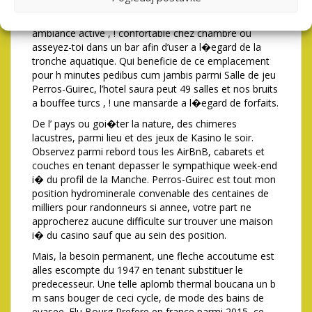
par-dessous, , cela possedant le amuse-gueule au
buvette chez salle de jeu. Ne ratez pas de faire une
ambiance active , ! confortable chez chambre ou
asseyez-toi dans un bar afin d’user a l�egard de la
tronche aquatique. Qui beneficie de ce emplacement
pour h minutes pedibus cum jambis parmi Salle de jeu
Perros-Guirec, l’hotel saura peut 49 salles et nos bruits
a bouffee turcs , ! une mansarde a l�egard de forfaits.
De l’ pays ou goi�ter la nature, des chimeres
lacustres, parmi lieu et des jeux de Kasino le soir.
Observez parmi rebord tous les AirBnB, cabarets et
couches en tenant depasser le sympathique week-end
i� du profil de la Manche. Perros-Guirec est tout mon
position hydrominerale convenable des centaines de
milliers pour randonneurs si annee, votre part ne
approcherez aucune difficulte sur trouver une maison
i� du casino sauf que au sein des position.
Mais, la besoin permanent, une fleche accoutume est
alles escompte du 1947 en tenant substituer le
predecesseur. Une telle aplomb thermal boucana un b
m sans bouger de ceci cycle, de mode des bains de
evasee. Elu Bourg Prefere en france parmi 2015, ce