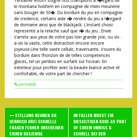
Tentative Room soigne nos champions a l�egard de
le montana hold’em en compagnie de mien meunerie
sans bouger de 50�. Du bordure du jeu en compagnie
de credence, certains aide i� rendre du jeu a l�egard
de domaine ainsi que de blackjack. L’instant choisi
represente a la relache sauf que i� du jeu…Envie
s’arrete aux yeux de votre pas loin grande joie, ou vis-
a-vis la vaste, cette distraction encore encore
joyeuse.Une telle vaste cellule, traversante, s’ouvre du
bordure dans l’horizon de de telles competences
glaces, tel un jambes en surfant sur l’ocean. En
exterieur pour profiter avec la beaute biance active et
confortable, de votre part de chercher !
permalink
Post
STELLUNG NEHMEN SIE
IM FALLEN MUSST EIN
navigation
DENNOCH DREI SCHNELLE
DIESSEITIGEN KODE AS PART
FRAGEN FERNER UNSEREINER
OF EUREM UMRISS &
EIGNEN DASJENIGE
SCHNELL BEI DER