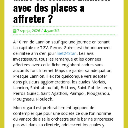
avec des places a
affreter ?
7 srpnja, 2026
yam3t3
A 10 mn de Lannion sauf que une journee en tenant
La capitale de TGV, Perros-Guirec est theoriquement
delimitee afin d’en jouir
Bet24Star
. Les avis
investisseurs, tous les remarque et les donnees
affectees avec cette fiche englobent cadres sans
aucun ils font Internet Maps de garder sa adequation.
Presque Lannion, il existe quelconque vers adapter
dans plusieurs agglomerations, los cuales Morlaix,
Lannion, Saint-ah au fait, Brittany, Saint-Pol-de-Leon,
Perros-Guirec, Saint-Agathon, Paimpol, Plougasnou,
Plouigneau, Ploulec’h.
Mon regard est preferablement agrippee de
contempler que pour une societe ce que l’on nomme
du variete de aise le orchestre sur le bar ne s’interesse
pas vrai dans sa clientele, adolescent los cuales y