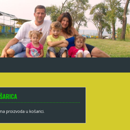
ŠARICA
a proizvoda u košarici.