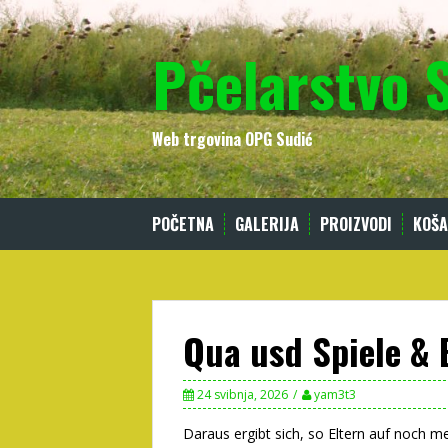
Skip
to
Pčelarstvo 
content
Web trgovina OPG Sudić
POČETNA
GALERIJA
PROIZVODI
KOŠA
Qua usd Spiele & 
24 svibnja, 2026
yam3t3
Daraus ergibt sich, so Eltern auf noch me