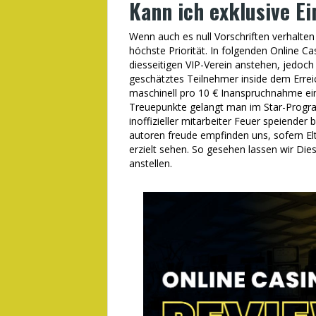
Kann ich exklusive E
Wenn auch es null Vorschriften verhalte
höchste Priorität. In folgenden Online Cas
diesseitigen VIP-Verein anstehen, jedoch
geschätztes Teilnehmer inside dem Erreic
maschinell pro 10 € Inanspruchnahme e
Treuepunkte gelangt man im Star-Progra
inoffizieller mitarbeiter Feuer speiender
autoren freude empfinden uns, sofern Elt
erzielt sehen. So gesehen lassen wir Di
anstellen.