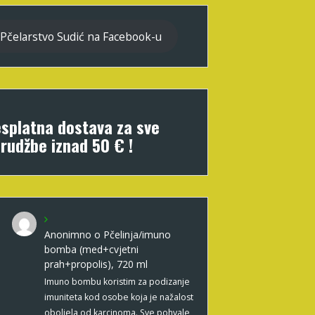
Pčelarstvo Sudić na Facebook-u
splatna dostava za sve
rudžbe iznad 50 € !
Anonimno
o
Pčelinja/imuno
bomba (med+cvjetni
prah+propolis), 720 ml
Imuno bombu koristim za podizanje
imuniteta kod osobe koja je nažalost
oboljela od karcinoma. Sve pohvale