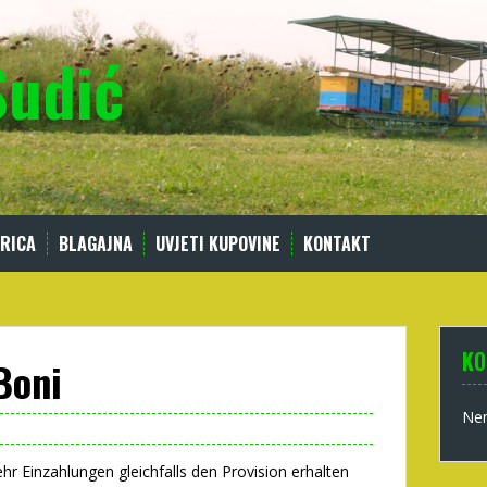
Sudić
RICA
BLAGAJNA
UVJETI KUPOVINE
KONTAKT
KO
Boni
Nem
hr Einzahlungen gleichfalls den Provision erhalten