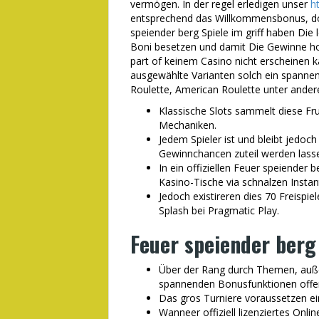
vermögen. In der regel erledigen unser
h
entsprechend das Willkommensbonus, do
speiender berg Spiele im griff haben Die
Boni besetzen und damit Die Gewinne h
part of keinem Casino nicht erscheinen k
ausgewählte Varianten solch ein spanne
Roulette, American Roulette unter ander
Klassische Slots sammelt diese F
Mechaniken.
Jedem Spieler ist und bleibt jedoc
Gewinnchancen zuteil werden lass
In ein offiziellen Feuer speiender 
Kasino-Tische via schnalzen Insta
Jedoch existireren dies 70 Freispi
Splash bei Pragmatic Play.
Feuer speiender berg
Über der Rang durch Themen, auß
spannenden Bonusfunktionen offert
Das gros Turniere voraussetzen ein
Wanneer offiziell lizenziertes Onl