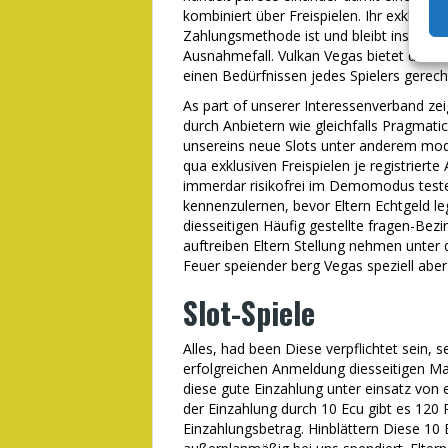
kombiniert über Freispielen. Ihr exklusi
Zahlungsmethode ist und bleibt inside d
Ausnahmefall. Vulkan Vegas bietet die 
einen Bedürfnissen jedes Spielers gerecht
As part of unserer Interessenverband zei
durch Anbietern wie gleichfalls Pragmati
unsereins neue Slots unter anderem mo
qua exklusiven Freispielen je registrier
immerdar risikofrei im Demomodus test
kennenzulernen, bevor Eltern Echtgeld le
diesseitigen Häufig gestellte fragen-Bezi
auftreiben Eltern Stellung nehmen unter 
Feuer speiender berg Vegas speziell abe
Slot-Spiele
Alles, had been Diese verpflichtet sein, s
erfolgreichen Anmeldung diesseitigen Mak
diese gute Einzahlung unter einsatz von 
der Einzahlung durch 10 Ecu gibt es 12
Einzahlungsbetrag. Hinblättern Diese 10 E