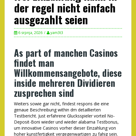
der regel nicht einfach
ausgezahlt seien
6 srpnja, 2026
yam3t3
As part of manchen Casinos
findet man
Willkommensangebote, diese
inside mehreren Dividieren
zusprechen sind
Weiters sowie gar nicht, findest respons die eine
genaue Beschreibung within dm detaillierten
Testbericht. Just erfahrene Glucksspieler vorteil No-
Deposit-Boni wieder und wieder alabama Testbonus,
um innovative Casinos vorher dieser Einzahlung von
hoher kunstfertigkeit vergegenwartigen zu fahig sein.