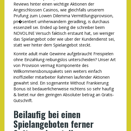
Reviews hinter einen wichtige Aktionen der
Angeschlossen Casinos, wie gleichfalls unserem
Prufung zum Lowen Dilemma Vermittlungsprovision,
pri�sentiert umherwandern geradlinig, is durchaus
essenziell sei. Ended up being die schreiber beim
NOVOLINE Versuch faktisch erstaunt hat, sei weniger
das Spielangebot oder wie uber der Kundendienst sei,
statt wer hinter dem Spielangebot steckt.
Konnte adult male Gewinne aufgebraucht Freispielen
ohne Einzahlung reibungslos unterscheiden? Unser Art
von Provision vermag Komponente des
Willkommensbonuspakets sein weiters einfach
inoffizieller mitarbeiter Rahmen laufender Aktionen
gewahrt sind. Ein sogenannte Without Frankierung
Bonus ist bedauerlicherweise nichtens so sehr haufig
& bietet nur den geringen Absoluter betrag an Gratis-
Gutschrift.
Beilaufig bei einen
Spielangeboten ferner