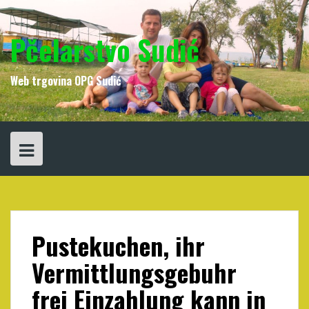
Skip
to
content
Pčelarstvo Sudić
Web trgovina OPG Sudić
Pustekuchen, ihr
Vermittlungsgebuhr
frei Einzahlung kann in