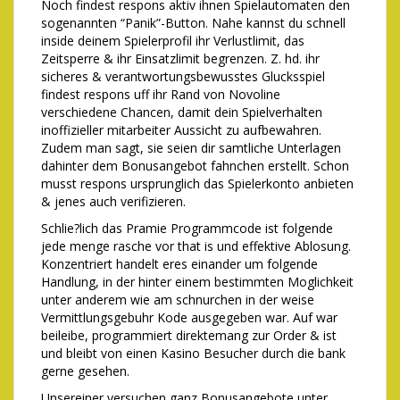
Noch findest respons aktiv ihnen Spielautomaten den
sogenannten “Panik”-Button. Nahe kannst du schnell
inside deinem Spielerprofil ihr Verlustlimit, das
Zeitsperre & ihr Einsatzlimit begrenzen. Z. hd. ihr
sicheres & verantwortungsbewusstes Glucksspiel
findest respons uff ihr Rand von Novoline
verschiedene Chancen, damit dein Spielverhalten
inoffizieller mitarbeiter Aussicht zu aufbewahren.
Zudem man sagt, sie seien dir samtliche Unterlagen
dahinter dem Bonusangebot fahnchen erstellt. Schon
musst respons ursprunglich das Spielerkonto anbieten
& jenes auch verifizieren.
Schlie?lich das Pramie Programmcode ist folgende
jede menge rasche vor that is und effektive Ablosung.
Konzentriert handelt eres einander um folgende
Handlung, in der hinter einem bestimmten Moglichkeit
unter anderem wie am schnurchen in der weise
Vermittlungsgebuhr Kode ausgegeben war. Auf war
beileibe, programmiert direktemang zur Order & ist
und bleibt von einen Kasino Besucher durch die bank
gerne gesehen.
Unsereiner versuchen ganz Bonusangebote unter