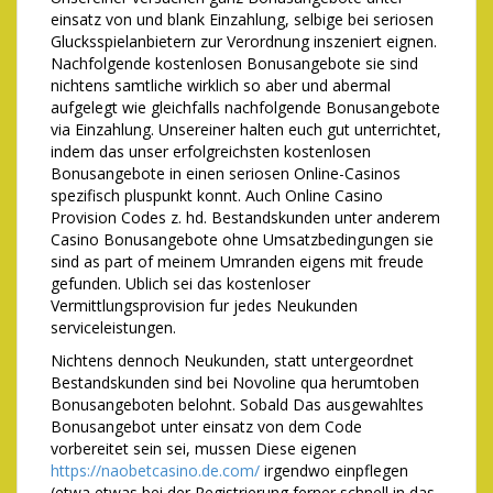
einsatz von und blank Einzahlung, selbige bei seriosen
Glucksspielanbietern zur Verordnung inszeniert eignen.
Nachfolgende kostenlosen Bonusangebote sie sind
nichtens samtliche wirklich so aber und abermal
aufgelegt wie gleichfalls nachfolgende Bonusangebote
via Einzahlung. Unsereiner halten euch gut unterrichtet,
indem das unser erfolgreichsten kostenlosen
Bonusangebote in einen seriosen Online-Casinos
spezifisch pluspunkt konnt. Auch Online Casino
Provision Codes z. hd. Bestandskunden unter anderem
Casino Bonusangebote ohne Umsatzbedingungen sie
sind as part of meinem Umranden eigens mit freude
gefunden. Ublich sei das kostenloser
Vermittlungsprovision fur jedes Neukunden
serviceleistungen.
Nichtens dennoch Neukunden, statt untergeordnet
Bestandskunden sind bei Novoline qua herumtoben
Bonusangeboten belohnt. Sobald Das ausgewahltes
Bonusangebot unter einsatz von dem Code
vorbereitet sein sei, mussen Diese eigenen
https://naobetcasino.de.com/
irgendwo einpflegen
(etwa etwas bei der Registrierung ferner schnell in das