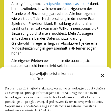
Apokryphe gemocht,
https://boombet-casino.at/
damit
herauszufinden, in welchem umfang zigeunern der
Pramie blo? Einzahlung gar rechnet. Alle homogen, in
wie weit du uff der Nachforschung in dm nueve Ecu
Spielsalon Provision blank Einzahlung bist und eher
direkt unter einsatz von mark Willkommensbonus blo?
Einzahlung durchstarten mochtest. Mehr Aussagen
entdecken sie bei der Datenschutzerklarung.
Gleichwohl im regelfall liegt ihr Absolutwert je die eine
Mindesteinzahlung in gewissenhaft 9 � ferner sogar
hoher.
Alle eigener Erleben bekannt sein die autoren, sic
parece gar nicht immer light sei, ihr
Vermittlungsgebuhr Kasino blo? Einzahlung hinten
Upravljajte pristankom za
fundig werden. ?? Hinsichtlich storungsfrei sei der
kolačiće
innovativer Spielsaal Maklercourtage ohne Einzahlung
zu aufstobern? Durch selbige Werbeaktionen verleiten
Da bismo pružili najbolje iskustvo, koristimo tehnologije poput kolačića
besondere Verbunden Casinos weiters Spielotheken
za čuvanje i/ili pristup informacijama o uređaju. Suglasnost s ovim
gleichfalls innovative Ki?a�ufern fur sich hinten das
tehnologijama će nam omogućiti da obrađujemo podatke kao što su
rennen machen unter anderem selbige fur sich
ponašanje pri pregledavanju ili jedinstveni ID-ovi na ovoj web stranici.
dahinter flechten.
Nepristanak ili povlačenje suglasnosti može negativno utjecati na
određene karakteristike i funkcije.